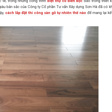
 tế, trong những công trình
biệt thự cổ điển độc
đáo trong thiết k
 giàu bản sắc của Công ty Cổ phần Tư vấn Xây dựng Sơn Hà đã có kh
ậy,
cách lắp đặt thi công sàn gỗ tự nhiên thế nào
để mang lại kế