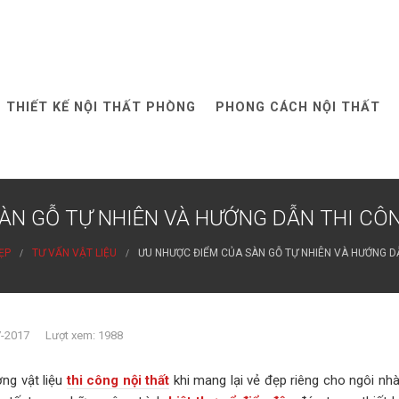
THIẾT KẾ NỘI THẤT PHÒNG
PHONG CÁCH NỘI THẤT
ÀN GỖ TỰ NHIÊN VÀ HƯỚNG DẪN THI CÔ
ẸP
TƯ VẤN VẬT LIỆU
ƯU NHƯỢC ĐIỂM CỦA SÀN GỖ TỰ NHIÊN VÀ HƯỚNG D
7-2017 Lượt xem: 1988
ờng vật liệu
thi công nội thất
khi mang lại vẻ đẹp riêng cho ngôi nh