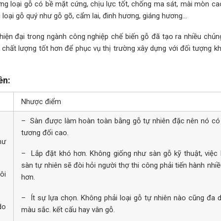
ng loại gỗ có bề mặt cứng, chịu lực tốt, chống ma sát, mài mòn ca
loại gỗ quý như gỗ gõ, cẩm lai, đinh hương, giáng hương…
 hiện đại trong ngành công nghiệp chế biến gỗ đã tạo ra nhiều chủn
 chất lượng tốt hơn để phục vụ thị trường xây dựng với đối tượng k
ên:
Nhược điểm
– Sàn được làm hoàn toàn bằng gỗ tự nhiên đặc nên nó có 
tương đối cao.
hư
– Lắp đặt khó hơn. Không giống như sàn gỗ kỹ thuật, việc 
sàn tự nhiên sẽ đòi hỏi người thợ thi công phải tiến hành nhi
ôi
hơn.
– Ít sự lựa chọn. Không phải loại gỗ tự nhiên nào cũng đa 
do
màu sắc. kết cấu hay vân gỗ.