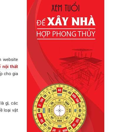
n website
ế nội thất
p cho gia
là gì, các
 loại vật