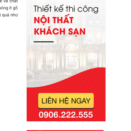
ế và chất
ông ít gỗ
t quả như