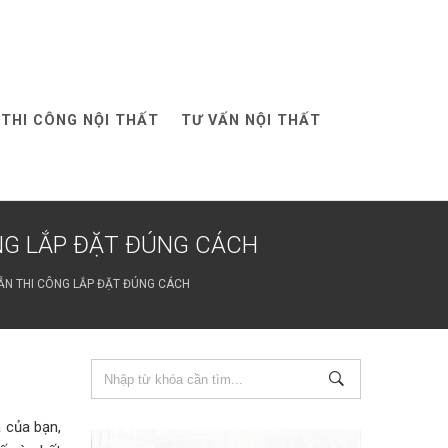
THI CÔNG NỘI THẤT
TƯ VẤN NỘI THẤT
NG LẮP ĐẶT ĐÚNG CÁCH
ẪN THI CÔNG LẮP ĐẶT ĐÚNG CÁCH
à của bạn,