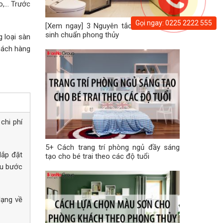
o,… Trước
Gọi ngay: 0225 2222 555
[Xem ngay] 3 Nguyên tắc bố trí nhà vệ
sinh chuẩn phong thủy
g loại sàn
hách hàng
chi phí
5+ Cách trang trí phòng ngủ đầy sáng
lắp đặt
tạo cho bé trai theo các độ tuổi
ều bước
dạng về