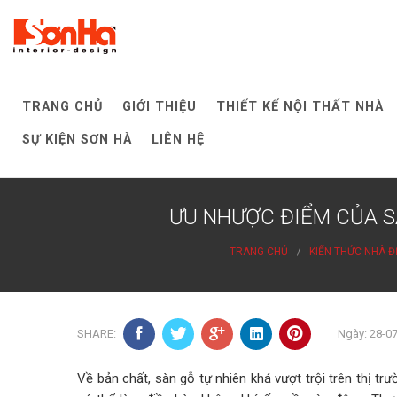
Skip
to
content
TRANG CHỦ
GIỚI THIỆU
THIẾT KẾ NỘI THẤT NHÀ
SỰ KIỆN SƠN HÀ
LIÊN HỆ
ƯU NHƯỢC ĐIỂM CỦA S
TRANG CHỦ
KIẾN THỨC NHÀ Đ
SHARE:
Ngày: 28-0
Về bản chất, sàn gỗ tự nhiên khá vượt trội trên thị trư