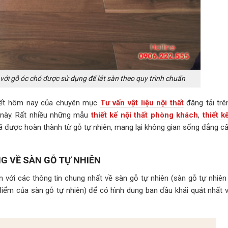
với gỗ óc chó được sử dụng để lát sàn theo quy trình chuẩn
viết hôm nay của chuyên mục
Tư vấn vật liệu nội thất
đăng tải trê
này. Rất nhiều những mẫu
thiết kế nội thất phòng khách
,
thiết k
ã được hoàn thành từ gỗ tự nhiên, mang lại không gian sống đẳng cấ
G VỀ SÀN GỖ TỰ NHIÊN
 với các thông tin chung nhất về sàn gỗ tự nhiên (sàn gỗ tự nhiên 
iểm của sàn gỗ tự nhiên) để có hình dung ban đầu khái quát nhất về