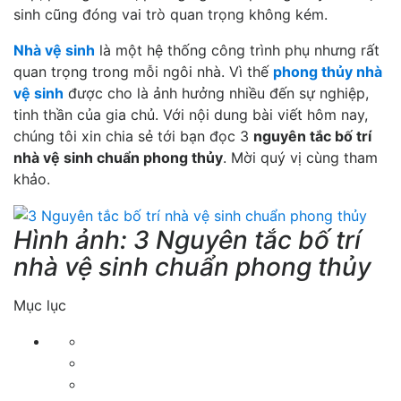
sinh cũng đóng vai trò quan trọng không kém.
Nhà vệ sinh
là một hệ thống công trình phụ nhưng rất
quan trọng trong mỗi ngôi nhà. Vì thế
phong thủy nhà
vệ sinh
được cho là ảnh hưởng nhiều đến sự nghiệp,
tinh thần của gia chủ. Với nội dung bài viết hôm nay,
chúng tôi xin chia sẻ tới bạn đọc 3
nguyên tắc bố trí
nhà vệ sinh chuẩn phong thủy
. Mời quý vị cùng tham
khảo.
Hình ảnh: 3 Nguyên tắc bố trí
nhà vệ sinh chuẩn phong thủy
Mục lục