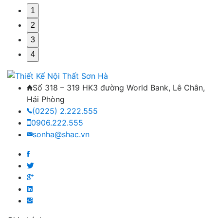
1
2
3
4
Số 318 – 319 HK3 đường World Bank, Lê Chân,
Hải Phòng
(0225) 2.222.555
0906.222.555
sonha@shac.vn