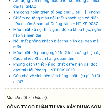
Ấn tượng với những mẫu thiết kế phòng ăn hiện
đại tại SHAC
Thi công hoàn thiện tủ bếp chữ U tại Hải Phòng
Chiêm ngưỡng mẫu nội thất khách sạn cổ điển
tiêu chuẩn 3 sao tại Quảng Ninh – NT KS 0037
Mẫu thiết kế nội thất gara để xe khoa học, ngăn
nắp và hiện đại
Nội thất phòng khách biệt thự hiện đại đẹp mê
mẩn
Mẫu thiết kế phòng ngủ 11m2 kiểu dáng hiện đại
được nhiều Khách hàng quan tâm
Phong cách thiết kế nội thất cafe hiện đại độc
đáo tại Hải Phòng – NT BCK 0019
Cửa nhà vệ sinh nên làm bằng chất liệu gì là tốt
nhất?
Mọi chi tiết xin liên hệ:
CÔNG TY CỔ PHẦN TƯ VẤN XÂY DỰNG SƠN