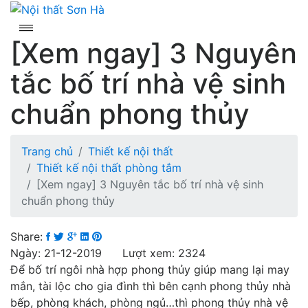
Skip
to
content
[Xem ngay] 3 Nguyên
tắc bố trí nhà vệ sinh
chuẩn phong thủy
Trang chủ
Thiết kế nội thất
Thiết kế nội thất phòng tắm
[Xem ngay] 3 Nguyên tắc bố trí nhà vệ sinh
chuẩn phong thủy
Share:
Ngày: 21-12-2019 Lượt xem: 2324
Để bố trí ngôi nhà hợp phong thủy giúp mang lại may
mắn, tài lộc cho gia đình thì bên cạnh phong thủy nhà
bếp, phòng khách, phòng ngủ…thì phong thủy nhà vệ