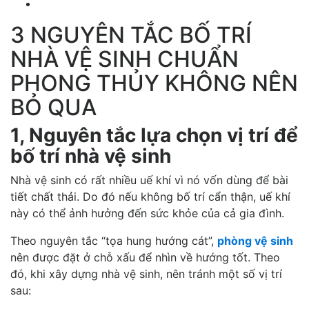
3 NGUYÊN TẮC BỐ TRÍ
NHÀ VỆ SINH CHUẨN
PHONG THỦY KHÔNG NÊN
BỎ QUA
1, Nguyên tắc lựa chọn vị trí để
bố trí nhà vệ sinh
Nhà vệ sinh có rất nhiều uế khí vì nó vốn dùng để bài
tiết chất thải. Do đó nếu không bố trí cẩn thận, uế khí
này có thể ảnh hưởng đến sức khỏe của cả gia đình.
Theo nguyên tắc “tọa hung hướng cát”,
phòng vệ sinh
nên được đặt ở chỗ xấu để nhìn về hướng tốt. Theo
đó, khi xây dựng nhà vệ sinh, nên tránh một số vị trí
sau: