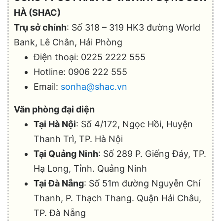
HÀ (SHAC)
Trụ sở chính
: Số 318 – 319 HK3 đường World
Bank, Lê Chân, Hải Phòng
Điện thoại: 0225 2222 555
Hotline: 0906 222 555
Email:
sonha@shac.vn
Văn phòng đại diện
Tại Hà Nội
: Số 4/172, Ngọc Hồi, Huyện
Thanh Trì, TP. Hà Nội
Tại Quảng Ninh
: Số 289 P. Giếng Đáy, TP.
Hạ Long, Tỉnh. Quảng Ninh
Tại Đà Nẵng
: Số 51m đường Nguyễn Chí
Thanh, P. Thạch Thang. Quận Hải Châu,
TP. Đà Nẵng