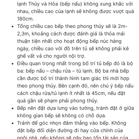
lạnh Thủy và Hỏa (bếp nấu) không xung khắc với
nhau, chiều cao của lạnh sẽ không được vượt quá
180cm.
Tổng chiều cao bếp theo phong thủy sẽ là 2m-
2,3m, khoảng cách được đánh giá là thỏa mái
thuận tiện nhất cho hoạt động bếp núc hàng
ngày, chiều cao với đồ trên tủ sẽ không phải kê
ghế vất vả cho người nội trợ.
Điều quan trọng nhất trong bố trí tủ bếp đó là bộ
ba: bếp nấu – chậu rửa – tủ lạnh. Bộ ba nhà bếp
cần được bố trí thành hình tam giác thì mới hợp
theo phong thủy. Bên cạnh đó, nên chú ý bếp nấu
cách chậu rửa/tủ lạnh ít nhất là 45cm, nếu đặt
quá gần sẽ phạm phải phong thủy.
Bếp nên đặt dựa lưng vào tường, tránh đặt ở giữa
không gian bếp sẽ không có chỗ dựa.
Tránh để góc nhọn đâm thẳng vào bếp. Không
đặt bếp đối diện đường đi hay cửa chính của
ngôi nhà, nếu không sẽ gây hao tổn tài sản của