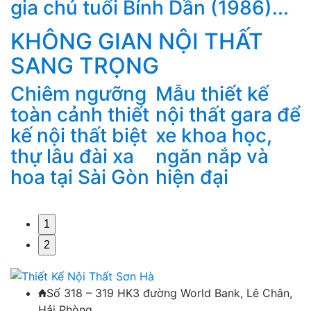
gia chủ tuổi Bính Dần (1986)...
KHÔNG GIAN NỘI THẤT
SANG TRỌNG
Chiêm ngưỡng
Mẫu thiết kế
i
toàn cảnh thiết
nội thất gara để
kế nội thất biệt
xe khoa học,
thự lâu đài xa
ngăn nắp và
đ
hoa tại Sài Gòn
hiện đại
1
2
Số 318 – 319 HK3 đường World Bank, Lê Chân,
Hải Phòng