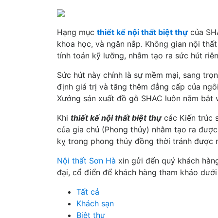
Hạng mục
thiết kế nội thất biệt thự
của SHA
khoa học, và ngăn nắp. Không gian nội thất
tính toán kỹ lưỡng, nhằm tạo ra sức hút riên
Sức hút này chính là sự mềm mại, sang trọn
định giá trị và tăng thêm đẳng cấp của ngô
Xưởng sản xuất đồ gỗ SHAC luôn nắm bắt vấ
Khi
thiết kế nội thất biệt thự
các Kiến trúc 
của gia chủ (Phong thủy) nhằm tạo ra được
kỵ trong phong thủy đồng thời tránh được 
Nội thất Sơn Hà
xin gửi đến quý khách hà
đại, cổ điển để khách hàng tham khảo dưới
Tất cả
Khách sạn
Biệt thự