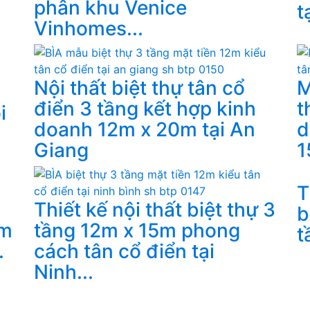
phân khu Venice
tạ
Vinhomes...
Nội thất biệt thự tân cổ
M
điển 3 tầng kết hợp kinh
t
i
doanh 12m x 20m tại An
d
Giang
1
T
Thiết kế nội thất biệt thự 3
b
7m
tầng 12m x 15m phong
t
.
cách tân cổ điển tại
Ninh...