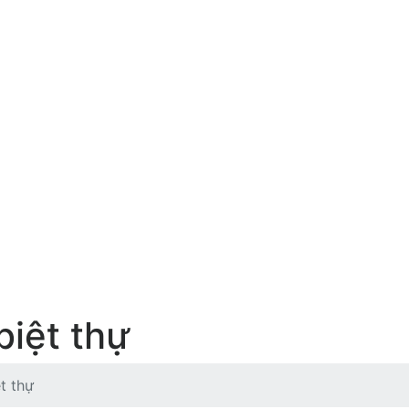
biệt thự
ệt thự