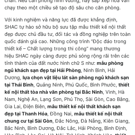
chân. Nếu căn phòng hình vuông, hãy sắp xếp hoa văn
chạy theo một chiều sẽ tạo độ sâu cho căn phòng.
Với kinh nghiệm và năng lực đã được khẳng định,
SHAC tự hào sở hữu bộ sưu tập mẫu thiết kế nội thất
đẹp được chủ đầu tư, đối tác và đồng nghiệp trên toàn
quốc đánh giá cao. Những công trình “Độc đáo trong
thiết kế – Chất lượng trong thi công” mang thương
hiệu SHAC ngày càng được phủ sóng rộng rãi trên các
tỉnh thành của đất nước hình chữ S như:
mẫu phòng
ngủ khách sạn đẹp tại Hải Phòng
, Ninh Bình, Hải
Dương,
lựa chọn vật liệu lát sàn phòng ngủ khách sạn
tại Thái Bình
, Quảng Ninh, Phú Quốc, Bình Phước,
thiết
kế nội thất tòa nhà văn phòng tại Bắc Ninh
, Vinh, Hà
Nam, Nghệ An, Lạng Sơn, Phú Thọ, Sài Gòn, Cao Bằng,
Gia Lai, Điện Biên,
mẫu thiết kế nội thất khách sạn
đẹp tại Thanh Hóa
, Đồng Nai,
mẫu thiết kế nội thất
chung cư tại Sài Gòn
, Đắc Nông, Đà Nẵng, Kiên Giang,
Bắc Ninh, Bình Dương, Đắc Lắc, Hải Phòng, Bình Định,