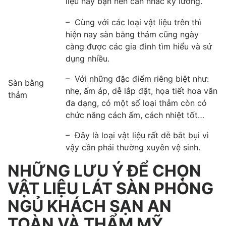
liệu này bạn nên cân nhắc kỹ lưỡng.
– Cùng với các loại vật liệu trên thì
hiện nay sàn bằng thảm cũng ngày
càng được các gia đình tìm hiểu và sử
dụng nhiều.
– Với những đặc điểm riêng biệt như:
Sàn bằng
nhẹ, ấm áp, dễ lắp đặt, họa tiết hoa văn
thảm
đa dạng, có một số loại thảm còn có
chức năng cách ấm, cách nhiệt tốt…
– Đây là loại vật liệu rất dễ bắt bụi vì
vậy cần phải thường xuyên vệ sinh.
NHỮNG LƯU Ý ĐỂ CHỌN
VẬT LIỆU LÁT SÀN PHÒNG
NGỦ KHÁCH SẠN AN
TOÀN VÀ THẨM MỸ