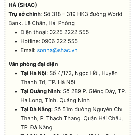
HÀ (SHAC)
Trụ sở chính
: Số 318 – 319 HK3 đường World
Bank, Lê Chân, Hải Phòng
Điện thoại: 0225 2222 555
Hotline: 0906 222 555
Email:
sonha@shac.vn
Văn phòng đại diện
Tại Hà Nội
: Số 4/172, Ngọc Hồi, Huyện
Thanh Trì, TP. Hà Nội
Tại Quảng Ninh
: Số 289 P. Giếng Đáy, TP.
Hạ Long, Tỉnh. Quảng Ninh
Tại Đà Nẵng
: Số 51m đường Nguyễn Chí
Thanh, P. Thạch Thang. Quận Hải Châu,
TP. Đà Nẵng