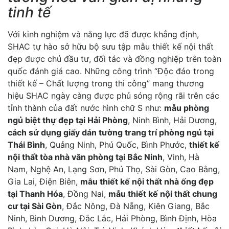
tinh tế
Với kinh nghiệm và năng lực đã được khẳng định,
SHAC tự hào sở hữu bộ sưu tập mẫu thiết kế nội thất
đẹp được chủ đầu tư, đối tác và đồng nghiệp trên toàn
quốc đánh giá cao. Những công trình “Độc đáo trong
thiết kế – Chất lượng trong thi công” mang thương
hiệu SHAC ngày càng được phủ sóng rộng rãi trên các
tỉnh thành của đất nước hình chữ S như:
mẫu phòng
ngủ biệt thự đẹp tại Hải Phòng
, Ninh Bình, Hải Dương,
cách sử dụng giấy dán tường trang trí phòng ngủ tại
Thái Bình
, Quảng Ninh, Phú Quốc, Bình Phước,
thiết kế
nội thất tòa nhà văn phòng tại Bắc Ninh
, Vinh, Hà
Nam, Nghệ An, Lạng Sơn, Phú Thọ, Sài Gòn, Cao Bằng,
Gia Lai, Điện Biên,
mẫu thiết kế nội thất nhà ống đẹp
tại Thanh Hóa
, Đồng Nai,
mẫu thiết kế nội thất chung
cư tại Sài Gòn
, Đắc Nông, Đà Nẵng, Kiên Giang, Bắc
Ninh, Bình Dương, Đắc Lắc, Hải Phòng, Bình Định, Hòa