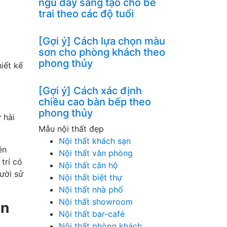
ngủ đầy sáng tạo cho bé
trai theo các độ tuổi
[Gợi ý] Cách lựa chọn màu
sơn cho phòng khách theo
phong thủy
iết kế
[Gợi ý] Cách xác định
chiều cao bàn bếp theo
phong thủy
 hài
Mẫu nội thất đẹp
Nội thất khách sạn
ên
Nội thất văn phòng
trí có
Nội thất căn hộ
ười sử
Nội thất biệt thự
Nội thất nhà phố
Nội thất showroom
ển
Nội thất bar-café
Nội thất phòng khách