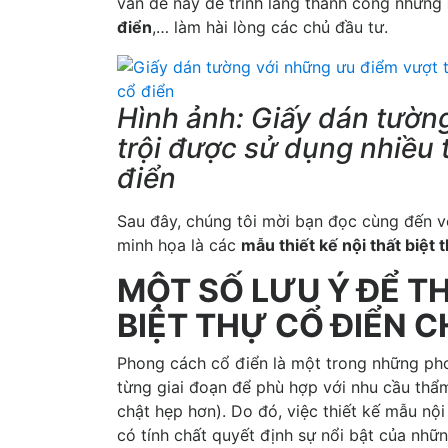
vấn đề này để trình làng thành công những
điển
,… làm hài lòng các chủ đầu tư.
Hình ảnh: Giấy dán tườn
trội được sử dụng nhiều t
điển
Sau đây, chúng tôi mời bạn đọc cùng đến vớ
minh họa là các
mẫu thiết kế nội thất biệt 
MỘT SỐ LƯU Ý ĐỂ TH
BIỆT THỰ CỔ ĐIỂN 
Phong cách cổ điển là một trong những phon
từng giai đoạn để phù hợp với nhu cầu thẩm
chật hẹp hơn). Do đó, việc thiết kế mẫu nội
có tính chất quyết định sự nổi bật của nhữ