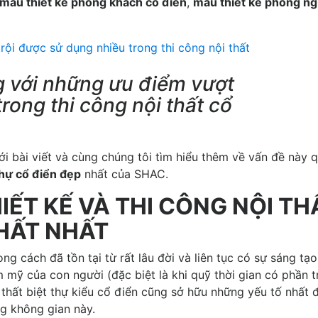
mẫu thiết kế phòng khách cổ điển
,
mẫu thiết kế phòng ng
g với những ưu điểm vượt
rong thi công nội thất cổ
i bài viết và cùng chúng tôi tìm hiểu thêm về vấn đề này 
thự cổ điển đẹp
nhất của SHAC.
IẾT KẾ VÀ THI CÔNG NỘI TH
CHẤT NHẤT
g cách đã tồn tại từ rất lâu đời và liên tục có sự sáng tạo
 mỹ của con người (đặc biệt là khi quỹ thời gian có phần t
 thất biệt thự kiểu cổ điển cũng sở hữu những yếu tố nhất 
ng không gian này.