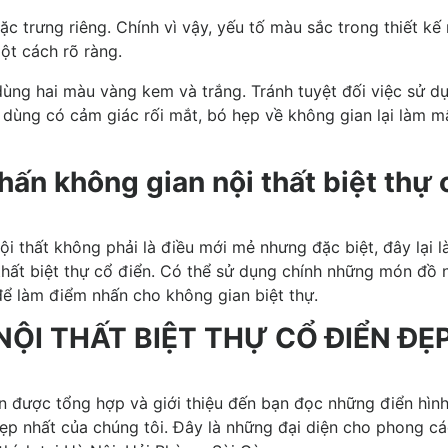
trưng riêng. Chính vì vậy, yếu tố màu sắc trong thiết kế 
ột cách rõ ràng.
dùng hai màu vàng kem và trắng. Tránh tuyệt đối việc sử d
dùng có cảm giác rối mắt, bó hẹp về không gian lại làm m
hấn không gian nội thất biệt thự 
i thất không phải là điều mới mẻ nhưng đặc biệt, đây lại l
 thất biệt thự cổ điển. Có thể sử dụng chính những món đồ 
ể làm điểm nhấn cho không gian biệt thự.
ỘI THẤT BIỆT THỰ CỔ ĐIỂN ĐẸ
in được tổng hợp và giới thiệu đến bạn đọc những điển hìn
 đẹp nhất của chúng tôi. Đây là những đại diện cho phong c