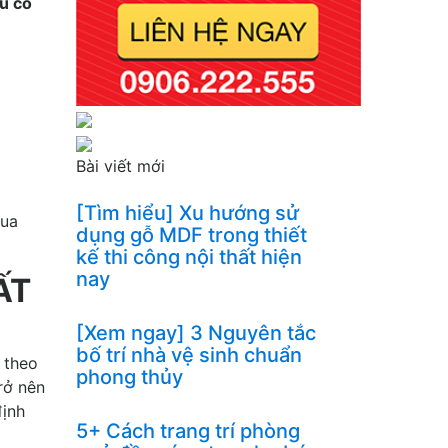
ủ cổ
Bài viết mới
[Tìm hiểu] Xu hướng sử
qua
dụng gỗ MDF trong thiết
kế thi công nội thất hiện
nay
ẤT
[Xem ngay] 3 Nguyên tắc
bố trí nhà vệ sinh chuẩn
 theo
phong thủy
rở nên
định
5+ Cách trang trí phòng