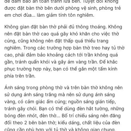
để đảm bảo an toàn tránh lửa bén. Tuyệt đối không
được đặt bàn thờ bên dưới phòng vệ sinh, phòng trẻ
em chơi đùa… làm giảm tính tôn nghiêm.
Không gian đặt bàn thờ phải đủ thông thoáng. Không
nên đặt bàn thờ cao quá gây khó khăn cho việc thờ
cúng, cũng không nên đặt thấp quá thiếu trang
nghiêm. Trong các trường hợp bàn thờ treo hay tủ thờ
cao, phải đảm bảo khoảng cách tới trần không quá
gần, tránh quẩn khói và gây ám vàng trần. Để khắc
phục trường hợp này, bạn có thể gắn một tấm kính
phía trên trần.
Ánh sáng trong phòng thờ và trên bàn thờ không nên
sử dụng ánh sáng trắng mà nên sử dụng ánh sáng
vàng, có cảm giác ấm cúng; nguồn sáng gián tiếp,
tránh gây chói. Bạn có thể dùng đèn hắt tường, những
bóng đèn nhót, đèn thờ… Bố trí chiếu sáng nên đăng
đối theo 2 bên bàn thờ; kiểu dáng, chất liệu của đèn
cũng cần phù hợp với tủ thờ và không gian chung,