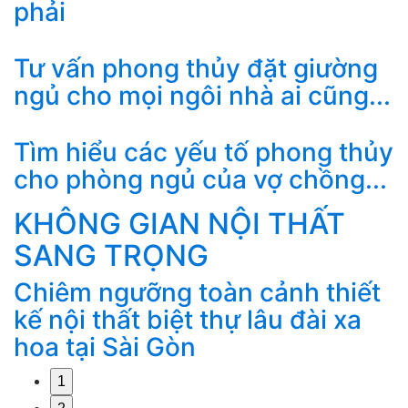
phải
Tư vấn phong thủy đặt giường
ngủ cho mọi ngôi nhà ai cũng...
Tìm hiểu các yếu tố phong thủy
cho phòng ngủ của vợ chồng...
KHÔNG GIAN NỘI THẤT
SANG TRỌNG
Chiêm ngưỡng toàn cảnh thiết
M
g
kế nội thất biệt thự lâu đài xa
k
hoa tại Sài Gòn
1