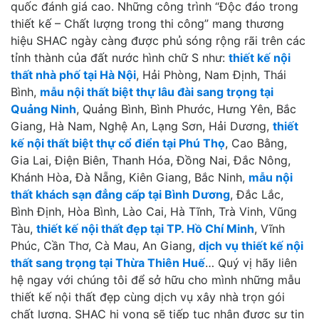
quốc đánh giá cao. Những công trình “Độc đáo trong
thiết kế – Chất lượng trong thi công” mang thương
hiệu SHAC ngày càng được phủ sóng rộng rãi trên các
tỉnh thành của đất nước hình chữ S như:
thiết kế nội
thất nhà phố tại Hà Nội
, Hải Phòng, Nam Định, Thái
Bình,
mẫu nội thất biệt thự lâu đài sang trọng tại
Quảng Ninh
, Quảng Bình, Bình Phước, Hưng Yên, Bắc
Giang, Hà Nam, Nghệ An, Lạng Sơn, Hải Dương,
thiết
kế nội thất biệt thự cổ điển tại Phú Thọ
, Cao Bằng,
Gia Lai, Điện Biên, Thanh Hóa, Đồng Nai, Đắc Nông,
Khánh Hòa, Đà Nẵng, Kiên Giang, Bắc Ninh,
mẫu nội
thất khách sạn đẳng cấp tại Bình Dương
, Đắc Lắc,
Bình Định, Hòa Bình, Lào Cai, Hà Tĩnh, Trà Vinh, Vũng
Tàu,
thiết kế nội thất đẹp tại TP. Hồ Chí Minh
, Vĩnh
Phúc, Cần Thơ, Cà Mau, An Giang,
dịch vụ thiết kế nội
thất sang trọng tại Thừa Thiên Huế
… Quý vị hãy liên
hệ ngay với chúng tôi để sở hữu cho mình những mẫu
thiết kế nội thất đẹp cùng dịch vụ xây nhà trọn gói
chất lượng. SHAC hi vọng sẽ tiếp tục nhận được sự tin