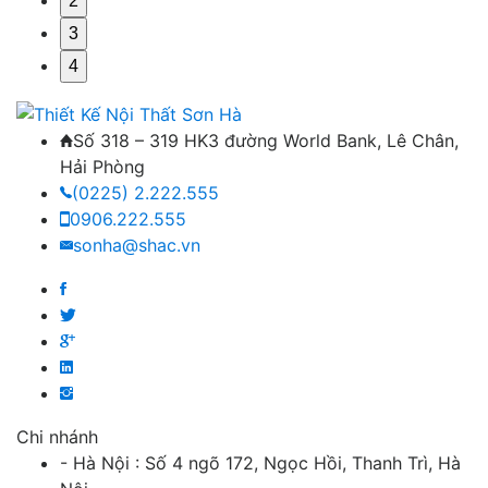
2
3
4
Số 318 – 319 HK3 đường World Bank, Lê Chân,
Hải Phòng
(0225) 2.222.555
0906.222.555
sonha@shac.vn
Chi nhánh
- Hà Nội : Số 4 ngõ 172, Ngọc Hồi, Thanh Trì, Hà