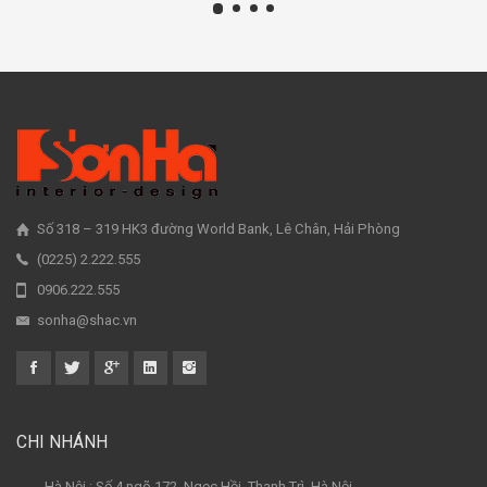
Số 318 – 319 HK3 đường World Bank, Lê Chân, Hải Phòng
(0225) 2.222.555
0906.222.555
sonha@shac.vn
CHI NHÁNH
- Hà Nội : Số 4 ngõ 172, Ngọc Hồi, Thanh Trì, Hà Nội