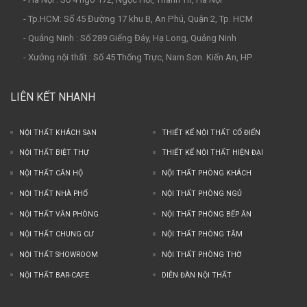
- Tp.HCM: Số 45 Đường 17 khu B, An Phú, Quận 2, Tp. HCM
- Quảng Ninh : Số 289 Giếng Đáy, Hạ Long, Quảng Ninh
- Xưởng nội thất : Số 45 Thống Trực, Nam Sơn. Kiến An, HP
LIÊN KẾT NHANH
NỘI THẤT KHÁCH SẠN
THIẾT KẾ NỘI THẤT CỔ ĐIỂN
NỘI THẤT BIỆT THỰ
THIẾT KẾ NỘI THẤT HIỆN ĐẠI
NỘI THẤT CĂN HỘ
NỘI THẤT PHÒNG KHÁCH
NỘI THẤT NHÀ PHỐ
NỘI THẤT PHÒNG NGỦ
NỘI THẤT VĂN PHÒNG
NỘI THẤT PHÒNG BẾP ĂN
NỘI THẤT CHUNG CƯ
NỘI THẤT PHÒNG TẮM
NỘI THẤT SHOWROOM
NỘI THẤT PHÒNG THỜ
NỘI THẤT BAR-CAFE
DIỄN ĐÀN NỘI THẤT