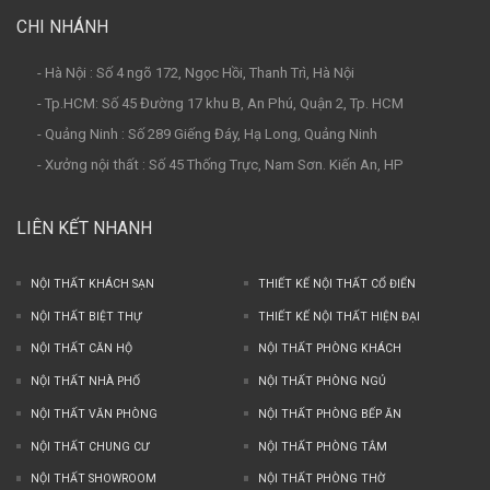
CHI NHÁNH
- Hà Nội : Số 4 ngõ 172, Ngọc Hồi, Thanh Trì, Hà Nội
- Tp.HCM: Số 45 Đường 17 khu B, An Phú, Quận 2, Tp. HCM
- Quảng Ninh : Số 289 Giếng Đáy, Hạ Long, Quảng Ninh
- Xưởng nội thất : Số 45 Thống Trực, Nam Sơn. Kiến An, HP
LIÊN KẾT NHANH
NỘI THẤT KHÁCH SẠN
THIẾT KẾ NỘI THẤT CỔ ĐIỂN
NỘI THẤT BIỆT THỰ
THIẾT KẾ NỘI THẤT HIỆN ĐẠI
NỘI THẤT CĂN HỘ
NỘI THẤT PHÒNG KHÁCH
NỘI THẤT NHÀ PHỐ
NỘI THẤT PHÒNG NGỦ
NỘI THẤT VĂN PHÒNG
NỘI THẤT PHÒNG BẾP ĂN
NỘI THẤT CHUNG CƯ
NỘI THẤT PHÒNG TẮM
NỘI THẤT SHOWROOM
NỘI THẤT PHÒNG THỜ