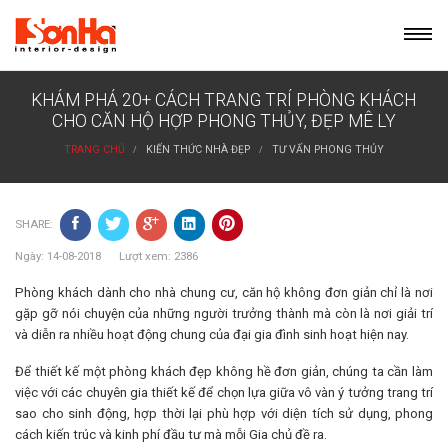
Skip
to
content
KHÁM PHÁ 20+ CÁCH TRANG TRÍ PHÒNG KHÁCH
CHO CĂN HỘ HỢP PHONG THỦY, ĐẸP MÊ LY
TRANG CHỦ
KIẾN THỨC NHÀ ĐẸP
TƯ VẤN PHONG THỦY
SHARE:
Ngày: 14-08-2018 Lượt xem: 2386
Phòng khách dành cho nhà chung cư, căn hộ không đơn giản chỉ là nơi
gặp gỡ nói chuyện của những người trưởng thành mà còn là nơi giải trí
và diễn ra nhiều hoạt động chung của đại gia đình sinh hoạt hiện nay.
Để thiết kế một phòng khách đẹp không hề đơn giản, chúng ta cần làm
việc với các chuyên gia thiết kế để chọn lựa giữa vô vàn ý tưởng trang trí
sao cho sinh động, hợp thời lại phù hợp với diện tích sử dụng, phong
cách kiến trúc và kinh phí đầu tư mà mỗi Gia chủ đề ra.