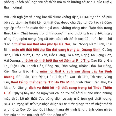
phòng khách phù hợp với sở thích mà mình hướng tới nhé. Chúc Quý vị
thành công!
Với kinh nghiệm và năng lực đã được khẳng định, SHAC tự hào sở hữu
bộ sưu tập mẫu thiết kế nội thất đẹp được chủ đầu tư, đối tác và đồng
nghiệp trên toàn quốc đánh giá cao. Những công trình “Độc đáo trong
thiết kế – Chất lượng trong thi công” mang thương hiệu SHAC ngày
càng được phủ sóng rộng rãi trên các tỉnh thành của đất nước hình chữ
S như:
thiết kế nội thất nhà phố tại Hà Nội
, Hải Phòng, Nam Định, Thái
Bình,
mẫu nội thất biệt thự lâu đài sang trọng tại Quảng Ninh
, Quảng
Bình, Bình Phước, Hưng Yên, Bắc Giang, Hà Nam, Nghệ An, Lạng Sơn,
Hải Dương,
thiết kế nội thất biệt thự cổ điển tại Phú Thọ
, Cao Bằng, Gia
Lai, Điện Biên, Thanh Hóa, Đồng Nai, Đắc Nông, Khánh Hòa, Đà Nẵng,
Kiên Giang, Bắc Ninh,
mẫu nội thất khách sạn đẳng cấp tại Bình
Dương
, Đắc Lắc, Bình Định, Hòa Bình, Lào Cai, Hà Tĩnh, Trà Vinh, Vũng
Tàu,
thiết kế nội thất đẹp tại TP. Hồ Chí Minh
, Vĩnh Phúc, Cần Thơ, Cà
Mau, An Giang,
dịch vụ thiết kế nội thất sang trọng tại Thừa Thiên
Huế
… Quý vị hãy liên hệ ngay với chúng tôi để sở hữu cho mình những
mẫu thiết kế nội thất đẹp cùng dịch vụ xây nhà trọn gói chất lượng.
SHAC hi vọng sẽ tiếp tục nhận được sự tin tưởng hợp tác và nhiệt thành
ủng hộ từ Quý đối tác, Quý khách hàng để trình làng thành công nhiều
hơn nữa những mẫu nội thất đẹp đẳng cấp.