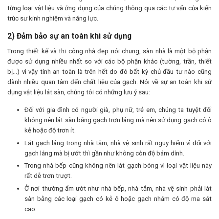
từng loại vật liệu và ứng dụng của chúng thông qua các tư vấn của kiến
trúc sư kinh nghiệm và năng lực.
2) Đảm bảo sự an toàn khi sử dụng
Trong thiết kế và thi công nhà đẹp nói chung, sàn nhà là một bộ phận
được sử dụng nhiều nhất so với các bộ phận khác (tường, trần, thiết
bị…) vì vậy tính an toàn là trên hết do đó bất kỳ chủ đầu tư nào cũng
dành nhiều quan tâm đến chất liệu của gạch. Nói về sự an toàn khi sử
dụng vật liệu lát sàn, chúng tôi có những lưu ý sau:
Ðối với gia đình có người già, phụ nữ, trẻ em, chúng ta tuyệt đối
không nên lát sàn bằng gạch trơn láng mà nên sử dụng gạch có ô
kẻ hoặc độ trơn ít.
Lát gạch láng trong nhà tắm, nhà vệ sinh rất nguy hiểm vì đối với
gạch láng mà bị ướt thì gần như không còn độ bám dính.
Trong nhà bếp cũng không nên lát gạch bóng vì loại vật liệu này
rất dễ trơn trượt.
Ở nơi thường ẩm ướt như nhà bếp, nhà tắm, nhà vệ sinh phải lát
sàn bằng các loại gạch có kẻ ô hoặc gạch nhám có độ ma sát
cao.