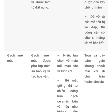
và được làm
được phủ lớp
từ đất nung.
chống thấm.
– Dễ vỡ và
sứt mẻ nếu bị
va đập, thi
công cần có
vữa xi măng
lót và liên kết.
Gạch men
Gạch men
– Nhiều lựa
Trơn và gây
màu
màu được
chọn về mẫu
cảm giác
phủ lớp men
mã, màu sắc
không thoải
sứ bảo vệ và
và kích cỡ.
mái khi đi
tạo hoa văn.
chân trần
– Bề mặt
hoặc nằm lâu.
giống đá tự
nhiên, cứng
hơn gạch
ceramic, bền
và hầu như
không cần