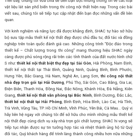
Trên đây, chúng tôi vừa chia sẻ đến bạn đọc những thông tin về các loại
vật liệu lát sàn phổ biến trong thi công nội thất hiện nay. Trong các bài
viết sau, chúng tôi sẽ tiếp tục cập nhật đến bạn đọc những vấn đề liên
quan.
Với kinh nghiệm và năng lực đã được khẳng định, SHAC tự hào sở hữu
bộ sưu tập mẫu thiết kế nội thất đẹp được chủ đầu tư, đối tác và đồng
nghiệp trên toàn quốc đánh giá cao. Những công trình “Độc đáo trong
thiết kế – Chất lượng trong thi công” mang thương hiệu SHAC ngày
càng được phủ sóng rộng rãi trên các tỉnh thành của đất nước hình chữ
S như:
thiết kế nội thất biệt thự đẹp tại Sài Gòn
, Hải Phòng, Nam Định,
thiết kế nội thất tại Thái Bình, Quảng Ninh, Quảng Bình, Bình Phước,
Hưng Yên, Bắc Giang, Hà Nam, Nghệ An, Lạng Sơn,
thi công nội thất
nhà đẹp trọn gói tại Hải Dương
, Phú Thọ, Sài Gòn, Cao Bằng, Gia Lai,
Điện Biên, Thanh Hóa, Đồng Nai, Đắc Nông, Khánh Hòa, Đà Nẵng, Kiên
Giang,
thiết kế nội thất văn phòng tại Bắc Ninh
, Bình Dương, Đắc Lắc,
thiết kế nội thất tại Hải Phòng
, Bình Định, Hòa Bình, Lào Cai, Hà Tĩnh,
Trà Vinh, Vũng Tàu, TP. Hồ Chí Minh, Vĩnh Phúc, Yên Bái, Cà Mau… Quý vị
hãy liên hệ ngay với chúng tôi để sở hữu cho mình những mẫu thiết kế
nội thất đẹp cùng dịch vụ xây nhà trọn gói chất lượng. SHAC hi vọng sẽ
tiếp tục nhận được sự tin tưởng hợp tác và nhiệt thành ủng hộ từ Quý
đối tác, Quý khách hàng để trình làng thành công nhiều hơn nữa những