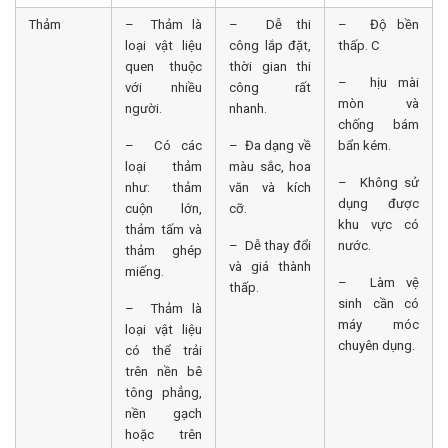
Thảm
– Thảm là
– Dễ thi
– Độ bền
loại vật liệu
công lắp đặt,
thấp. C
quen thuộc
thời gian thi
– hịu mài
với nhiều
công rất
mòn và
người.
nhanh.
chống bám
– Có các
– Đa dạng về
bẩn kém.
loại thảm
màu sắc, hoa
– Không sử
như: thảm
văn và kích
dụng được
cuộn lớn,
cỡ.
khu vực có
thảm tấm và
– Dễ thay đổi
nước.
thảm ghép
và giá thành
miếng.
– Làm vệ
thấp.
sinh cần có
– Thảm là
máy móc
loại vật liệu
chuyên dụng.
có thể trải
trên nền bê
tông phẳng,
nền gạch
hoặc trên