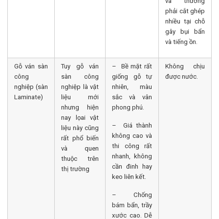
và thường
phải cắt ghép
nhiều tại chỗ
gây bụi bẩn
và tiếng ồn.
Gỗ ván sàn
Tuy gỗ ván
– Bề mặt rất
Không chịu
công
sàn công
giống gỗ tự
được nước.
nghiệp (sàn
nghiệp là vật
nhiên, màu
Laminate)
liệu mới
sắc và vân
nhưng hiện
phong phú.
nay lọai vật
– Giá thành
liệu này cũng
không cao và
rất phổ biến
thi công rất
và quen
nhanh, không
thuộc trên
cần đinh hay
thị trường
keo liên kết.
– Chống
bám bẩn, trầy
xước cao. Dễ