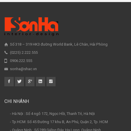
Số 318 – 319 HK3 đường World Bank, Lê Chân, Hải Phòng
(0225) 2.222.555
0906.222.555
sonha@shac.vn
CHI NHÁNH
- Hà Nội : Số 4 ngõ 172, Ngọc Hồi, Thanh Trì, Hà Nội
- Tp.HCM: Số 45 Đường 17 khu B, An Phú, Quận 2, Tp. HCM
- Quảng Ninh : Số 289 Giếng Đáy, Hạ Long, Quảng Ninh