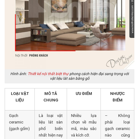
Hình ảnh:
Thiết kế nội thất biệt thự
phong cách hiện đại sang trọng với
vật liệu lát sàn bằng gỗ
LOẠI VẬT
MÔ TẢ
ƯU ĐIỂM
NHƯỢC
LIỆU
CHUNG
ĐIỂM
Gạch
Là loại vật
Nhiều lựa
– Không
ceramic
liệu lát sàn
chọn về mẫu
phải loại
(gạch gốm)
phổ biến
mã, màu sắc
gạch ceramic
nhất hiện nay
và kích cỡ.
nào cũng