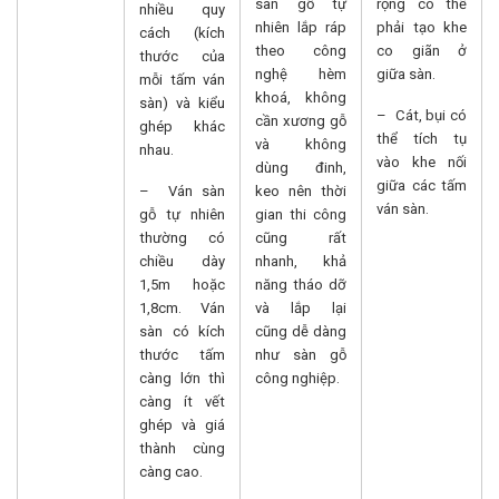
sàn gỗ tự
rộng có thể
nhiều quy
nhiên lắp ráp
phải tạo khe
cách (kích
theo công
co giãn ở
thước của
nghệ hèm
giữa sàn.
mỗi tấm ván
khoá, không
sàn) và kiểu
– Cát, bụi có
cần xương gỗ
ghép khác
thể tích tụ
và không
nhau.
vào khe nối
dùng đinh,
giữa các tấm
– Ván sàn
keo nên thời
ván sàn.
gỗ tự nhiên
gian thi công
thường có
cũng rất
chiều dày
nhanh, khả
1,5m hoặc
năng tháo dỡ
1,8cm. Ván
và lắp lại
sàn có kích
cũng dễ dàng
thước tấm
như sàn gỗ
càng lớn thì
công nghiệp.
càng ít vết
ghép và giá
thành cùng
càng cao.