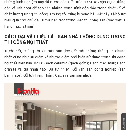
những kinh nghiệm này đã được các kiến trúc sư SHAC vận dụng đúng
đắn và linh hoạt để tạo nên những công trình độc đáo trong thiết kế và
chất lượng trong thi công. Chúng tôi cũng hi vọng bài viết này sẽ hỗ trợ
hiệu quả cho chủ đầu tư và bạn đọc trong việc thi công sàn (đặc biệt là
hạng mục lát sàn).
CÁC LOẠI VẬT LIỆU LÁT SÀN NHÀ THÔNG DỤNG TRONG
THI CÔNG NỘI THẤT
Trước hết, chúng tôi xin mời bạn đọc đến với những thông tin chung
nhất cũng như ưu điểm và nhược điểm phổ biến sử dụng trong thi công
nội thất hiện nay. Đó là: Gạch ceramic (gạch gốm); Gạch men màu; Gạch
granite và đá nhân tạo; Đá tự nhiên; Gỗ ván sàn công nghiệp (sàn
Laminate); Gỗ tự nhiên; Thảm; Gạch và ván sàn nhựa.