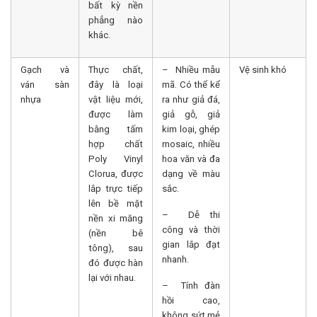
bất kỳ nền
phẳng nào
khác.
Gạch và
Thực chất,
– Nhiều mẫu
Vệ sinh khó
ván sàn
đây là loại
mã. Có thể kể
nhựa
vật liệu mới,
ra như giả đá,
được làm
giả gỗ, giả
bằng tấm
kim loại, ghép
hợp chất
mosaic, nhiều
Poly Vinyl
hoa văn và đa
Clorua, được
dạng về màu
lắp trực tiếp
sắc.
lên bề mặt
– Dễ thi
nền xi măng
công và thời
(nền bê
gian lắp đạt
tông), sau
nhanh.
đó được hàn
lại với nhau.
– Tính đàn
hồi cao,
không sứt mẻ