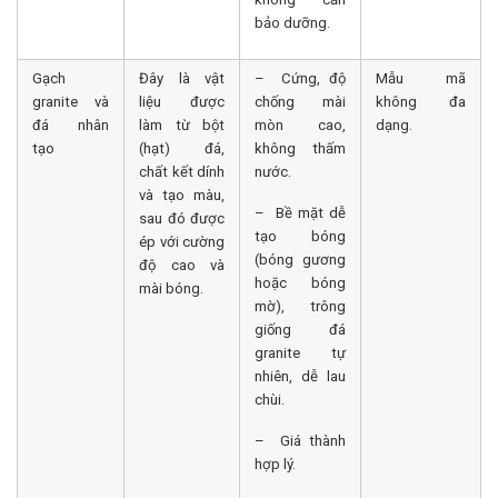
bảo dưỡng.
Gạch
Đây là vật
– Cứng, độ
Mẫu mã
granite và
liệu được
chống mài
không đa
đá nhân
làm từ bột
mòn cao,
dạng.
tạo
(hạt) đá,
không thấm
chất kết dính
nước.
và tạo màu,
– Bề mặt dễ
sau đó được
tạo bóng
ép với cường
(bóng gương
độ cao và
hoặc bóng
mài bóng.
mờ), trông
giống đá
granite tự
nhiên, dễ lau
chùi.
– Giá thành
hợp lý.