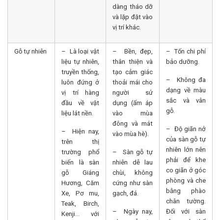
dàng tháo dỡ
và lặp đặt vào
vị trí khác.
Gỗ tự nhiên
– Là loại vật
– Bền, đẹp,
– Tốn chi phí
liệu tự nhiên,
thân thiện và
bảo dưỡng.
truyền thống,
tạo cảm giác
– Không đa
luôn đứng ở
thoải mái cho
dạng về màu
vị trí hàng
người sử
sắc và vân
đầu về vật
dụng (ấm áp
gỗ.
liệu lát nền.
vào mùa
đông và mát
– Độ giãn nở
– Hiện nay,
vào mùa hè).
của sàn gỗ tự
trên thị
nhiên lớn nên
trường phổ
– Sàn gỗ tự
phải để khe
biến là sàn
nhiên dễ lau
co giãn ở góc
gỗ Giáng
chùi, không
phòng và che
Hương, Căm
cứng như sàn
bằng phào
Xe, Pơ mu,
gạch, đá.
chân tường.
Teak, Birch,
– Ngày nay,
Đối với sàn
Kenji… với