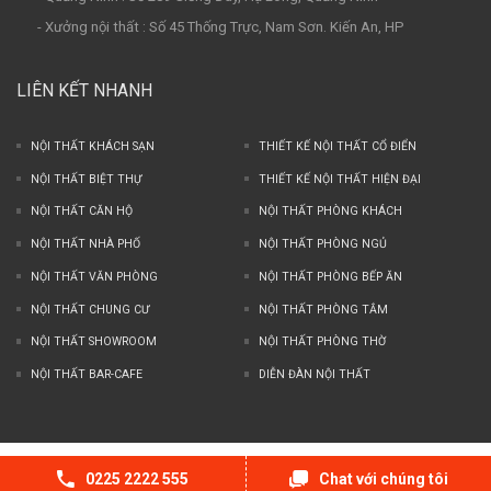
- Xưởng nội thất : Số 45 Thống Trực, Nam Sơn. Kiến An, HP
LIÊN KẾT NHANH
NỘI THẤT KHÁCH SẠN
THIẾT KẾ NỘI THẤT CỔ ĐIỂN
NỘI THẤT BIỆT THỰ
THIẾT KẾ NỘI THẤT HIỆN ĐẠI
NỘI THẤT CĂN HỘ
NỘI THẤT PHÒNG KHÁCH
NỘI THẤT NHÀ PHỐ
NỘI THẤT PHÒNG NGỦ
NỘI THẤT VĂN PHÒNG
NỘI THẤT PHÒNG BẾP ĂN
NỘI THẤT CHUNG CƯ
NỘI THẤT PHÒNG TẮM
NỘI THẤT SHOWROOM
NỘI THẤT PHÒNG THỜ
NỘI THẤT BAR-CAFE
DIỄN ĐÀN NỘI THẤT
© Copyright 2017 by SHAC. Designed by ZOY. All Rights Reserved.
0225 2222 555
Chat với chúng tôi