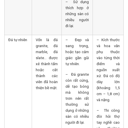
– Sử dụng
thích hợp ở
những sàn có
nhiều người
đi lại.
Đá tự nhiên
Vốn là đá
– Đẹp và
– Kích thước
granite, đá
sang trọng,
và hoa văn
marble, đá
hoặc tạo cảm
phụ thuộc
slate… được
giác gần gũi
vào từng thời
xẻ thành tấm
tự nhiên.
điểm và
hoặc cắt
nguồn xuất
– Đá granite
thành các
xứ. Đá có độ
còn rất cứng,
viên đã hoàn
dày lớn
dễ tạo bóng
thiện bề mặt.
(khoảng 1,5
mà không
cm – 1,8 cm)
trơn nên rất
và nặng.
thường sử
dụng ở những
– Thi công
sàn có nhiều
đòi hỏi thợ
người đi lại.
tay nghề cao