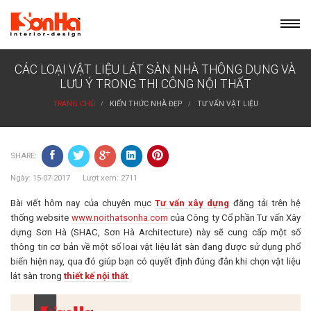
Skip
to
content
CÁC LOẠI VẬT LIỆU LÁT SÀN NHÀ THÔNG DỤNG VÀ
LƯU Ý TRONG THI CÔNG NỘI THẤT
TRANG CHỦ
KIẾN THỨC NHÀ ĐẸP
TƯ VẤN VẬT LIỆU
SHARE:
Ngày: 15-07-2017 Lượt xem: 2711
Bài viết hôm nay của chuyên mục
Tư vấn xây dựng
đăng tải trên hệ
thống website
www.noithatsonha.com
của Công ty Cổ phần Tư vấn Xây
dựng Sơn Hà (SHAC, Sơn Hà Architecture) này sẽ cung cấp một số
thông tin cơ bản về một số loại vật liệu lát sàn đang được sử dụng phổ
biến hiện nay, qua đó giúp bạn có quyết định đúng đắn khi chọn vật liệu
lát sàn trong
thiết kế nội thất
.