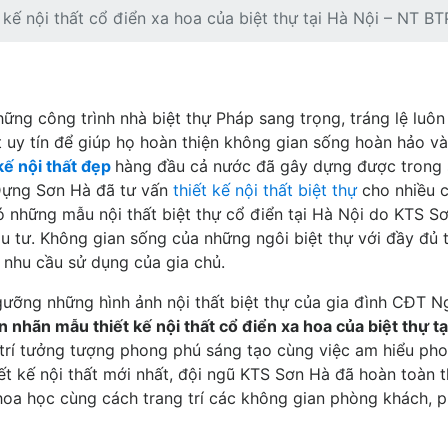
kế nội thất cổ điển xa hoa của biệt thự tại Hà Nội – NT BT
hững công trình nhà biệt thự Pháp sang trọng, tráng lệ luô
t uy tín để giúp họ hoàn thiện không gian sống hoàn hảo và
 kế nội thất đẹp
hàng đầu cả nước đã gây dựng được trong 
Dựng Sơn Hà đã tư vấn
thiết kế nội thất biệt thự
cho nhiều 
đó những mẫu nội thất biệt thự cổ điển tại Hà Nội do KTS S
u tư. Không gian sống của những ngôi biệt thự với đầy đủ t
g nhu cầu sử dụng của gia chủ.
ưỡng những hình ảnh nội thất biệt thự của gia đình CĐT 
 nhãn mẫu thiết kế nội thất cổ điển xa hoa của biệt thự tạ
, trí tưởng tượng phong phú sáng tạo cùng việc am hiểu ph
ết kế nội thất mới nhất, đội ngũ KTS Sơn Hà đã hoàn toàn 
hoa học cùng cách trang trí các không gian phòng khách, 