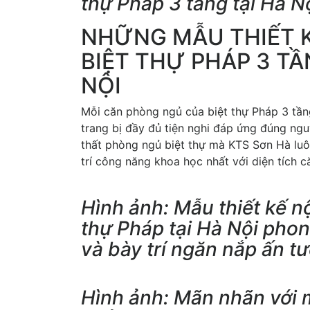
thự Pháp 3 tầng tại Hà N
NHỮNG MẪU THIẾT 
BIỆT THỰ PHÁP 3 TẦ
NỘI
Mỗi căn phòng ngủ của biệt thự Pháp 3 tầng
trang bị đầy đủ tiện nghi đáp ứng đúng nguy
thất phòng ngủ biệt thự mà KTS Sơn Hà luô
trí công năng khoa học nhất với diện tích 
Hình ảnh: Mẫu thiết kế n
thự Pháp tại Hà Nội pho
và bày trí ngăn nắp ấn t
Hình ảnh: Mãn nhãn với m