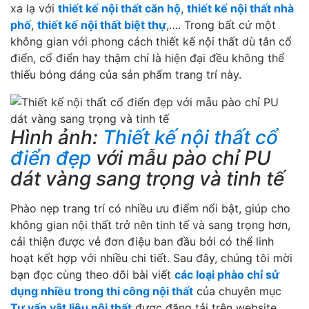
xa lạ với
thiết kế nội thất căn hộ
,
thiết kế nội thất nhà
phố
,
thiết kế nội thất biệt thự
,…. Trong bất cứ một
không gian với phong cách thiết kế nội thất dù tân cổ
điển, cổ điển hay thậm chí là hiện đại đều không thể
thiếu bóng dáng của sản phẩm trang trí này.
Hình ảnh:
Thiết kế nội thất cổ
điển đẹp
với mẫu pào chỉ PU
dát vàng sang trọng và tinh tế
Phào nẹp trang trí có nhiều ưu điểm nổi bật, giúp cho
không gian nội thất trở nên tinh tế và sang trọng hơn,
cải thiện được vẻ đơn điệu ban đầu bởi có thể linh
hoạt kết hợp với nhiều chi tiết. Sau đây, chúng tôi mời
bạn đọc cùng theo dõi bài viết
các loại phào chỉ sử
dụng nhiều trong thi công nội thất
của chuyên mục
Tư vấn vật liệu nội thất
được đăng tải trên website