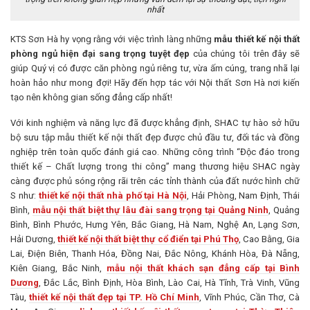
nhất
KTS Sơn Hà hy vọng rằng với việc trình làng những
mẫu thiết kế nội thất
phòng ngủ hiện đại sang trọng tuyệt đẹp
của chúng tôi trên đây sẽ
giúp Quý vị có được căn phòng ngủ riêng tư, vừa ấm cúng, trang nhã lại
hoàn hảo như mong đợi! Hãy đến hợp tác với Nội thất Sơn Hà nơi kiến
tạo nên không gian sống đẳng cấp nhất!
Với kinh nghiệm và năng lực đã được khẳng định, SHAC tự hào sở hữu
bộ sưu tập mẫu thiết kế nội thất đẹp được chủ đầu tư, đối tác và đồng
nghiệp trên toàn quốc đánh giá cao. Những công trình “Độc đáo trong
thiết kế – Chất lượng trong thi công” mang thương hiệu SHAC ngày
càng được phủ sóng rộng rãi trên các tỉnh thành của đất nước hình chữ
S như:
thiết kế nội thất nhà phố tại Hà Nội
, Hải Phòng, Nam Định, Thái
Bình,
mẫu nội thất biệt thự lâu đài sang trọng tại Quảng Ninh
, Quảng
Bình, Bình Phước, Hưng Yên, Bắc Giang, Hà Nam, Nghệ An, Lạng Sơn,
Hải Dương,
thiết kế nội thất biệt thự cổ điển tại Phú Thọ
, Cao Bằng, Gia
Lai, Điện Biên, Thanh Hóa, Đồng Nai, Đắc Nông, Khánh Hòa, Đà Nẵng,
Kiên Giang, Bắc Ninh,
mẫu nội thất khách sạn đẳng cấp tại Bình
Dương
, Đắc Lắc, Bình Định, Hòa Bình, Lào Cai, Hà Tĩnh, Trà Vinh, Vũng
Tàu,
thiết kế nội thất đẹp tại TP. Hồ Chí Minh
, Vĩnh Phúc, Cần Thơ, Cà