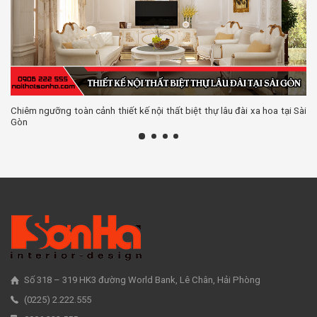
Chiêm ngưỡng toàn cảnh thiết kế nội thất biệt thự lâu đài xa hoa tại Sài
Gòn
Số 318 – 319 HK3 đường World Bank, Lê Chân, Hải Phòng
(0225) 2.222.555