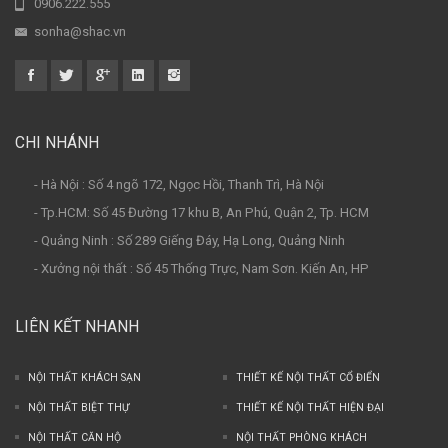
0906.222.555
sonha@shac.vn
CHI NHÁNH
- Hà Nội : Số 4 ngõ 172, Ngọc Hồi, Thanh Trì, Hà Nội
- Tp.HCM: Số 45 Đường 17 khu B, An Phú, Quận 2, Tp. HCM
- Quảng Ninh : Số 289 Giếng Đáy, Hạ Long, Quảng Ninh
- Xưởng nội thất : Số 45 Thống Trực, Nam Sơn. Kiến An, HP
LIÊN KẾT NHANH
NỘI THẤT KHÁCH SẠN
THIẾT KẾ NỘI THẤT CỔ ĐIỂN
NỘI THẤT BIỆT THỰ
THIẾT KẾ NỘI THẤT HIỆN ĐẠI
NỘI THẤT CĂN HỘ
NỘI THẤT PHÒNG KHÁCH