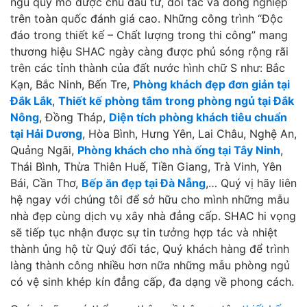
ngủ quy mô được chủ đầu tư, đối tác và đồng nghiệp
trên toàn quốc đánh giá cao. Những công trình “Độc
đáo trong thiết kế – Chất lượng trong thi công” mang
thương hiệu SHAC ngày càng được phủ sóng rộng rãi
trên các tỉnh thành của đất nước hình chữ S như: Bắc
Kạn, Bắc Ninh, Bến Tre,
Phòng khách đẹp đơn giản tại
Đắk Lắk
,
Thiết kế phòng tắm trong phòng ngủ tại Đắk
Nông
, Đồng Tháp,
Diện tích phòng khách tiêu chuẩn
tại Hải Dương
, Hòa Bình, Hưng Yên, Lai Châu, Nghệ An,
Quảng Ngãi,
Phòng khách cho nhà ống tại Tây Ninh
,
Thái Bình, Thừa Thiên Huế, Tiền Giang, Trà Vinh, Yên
Bái, Cần Thơ,
Bếp ăn đẹp tại Đà Nẵng
,… Quý vị hãy liên
hệ ngay với chúng tôi để sở hữu cho mình những mẫu
nhà đẹp cùng dịch vụ xây nhà đẳng cấp. SHAC hi vọng
sẽ tiếp tục nhận được sự tin tưởng hợp tác và nhiệt
thành ủng hộ từ Quý đối tác, Quý khách hàng để trình
làng thành công nhiều hơn nữa những mẫu phòng ngủ
có vệ sinh khép kín đẳng cấp, đa dạng về phong cách.