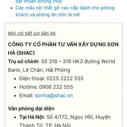
đại chuẩn phong thủy
Các mẫu nội thất gỗ cao cấp dành cho phòng
khách và phòng ăn nhìn là mê
Mọi chi tiết xin liên hệ:
CÔNG TY CỔ PHẦN TƯ VẤN XÂY DỰNG SƠN
HÀ (SHAC)
Trụ sở chính
: Số 318 – 319 HK3 đường World
Bank, Lê Chân, Hải Phòng
Điện thoại: 0225 2222 555
Hotline: 0906 222 555
Email:
sonha@shac.vn
Văn phòng đại diện
Tại Hà Nội
: Số 4/172, Ngọc Hồi, Huyện
Thanh Trì, TP. Hà Nội