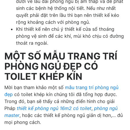
dưới về lâu dài phòng ngủ bị ẩm thấp và dễ phát
sinh các bệnh hệ thống nội tiết. Nếu như nhất
quyết phải đặt trên lầu thì bạn nên thiết kế kéo
rộng khoảng cách với phòng ngủ.
Khi thiết kế nên chú ý thiết kế cửa sổ thoáng
phòng vệ sinh để các khí, mùi khó chịu có đường
thoát ra ngoài.
MỘT SỐ MẪU TRANG TRÍ
PHÒNG NGỦ ĐẸP CÓ
TOILET KHÉP KÍN
Mời bạn tham khảo một số
mẫu trang trí phòng ngủ
đẹp
có toilet khép kín chúng tôi đã tổng hợp được.
Trong đó, bạn sẽ thấy cả những điển hình cho giải
Pháp
thiết kế phòng ngủ 16m2 có toilet
,
phòng ngủ
master
, hoặc các thiết kế phòng ngủ giản dị hơn,… đủ
mọi phong cách.