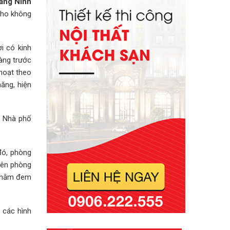
uảng Ninh
cho không
ời có kinh
ràng trước
 hoạt theo
năng, hiện
. Nhà phố
đó, phòng
nên phòng
i nhằm đem
 các hình