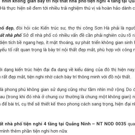
nhìn không gian bày trí nội thất nhà phố tiện nghi 4 tầng tại Q
Hà thực hiện sẽ đem tới nhiều trải nghiệm thú vị và hoàn hảo dành 
hố đẹp
, đòi hỏi các Kiến trúc sư, thợ thi công Sơn Hà phải là ngư
hất nhà phố
. Sở dĩ nhà phố có nhiều vấn đề cần phải nghiên cứu rõ 
iện tích bề ngang hẹp, ít mặt thoáng, sự phát triển không gian sinh
ếu tố rất quan trọng là bày trí nội thất đẹp mắt, phù hợp với công 
i dạng kiến trúc hiện đại đa dạng về kiểu dáng của đô thị hiện nay
ất đẹp mắt, tiện nghi nhờ cách bày trí thông minh với đồ nội thất.
m là phong phú không gian sử dụng cũng như tầm nhìn mở rộng. Do 
nhau (trong khi đó nhà ở chung cư thường là chung một không gian) 
h để bài trí, cụ thể sẽ thiết kế theo phong cách sang trọng, hiện đạ
hất nhà phố tiện nghi 4 tầng tại Quảng Ninh – NT NOD 0035
qua
mình thêm phần tiện nghi hơn nữa: