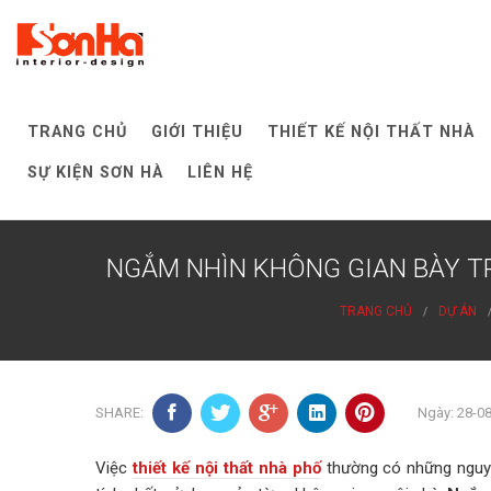
Skip
to
content
TRANG CHỦ
GIỚI THIỆU
THIẾT KẾ NỘI THẤT NHÀ
SỰ KIỆN SƠN HÀ
LIÊN HỆ
NGẮM NHÌN KHÔNG GIAN BÀY TR
TRANG CHỦ
DỰ ÁN
SHARE:
Ngày: 28-0
Việc
thiết kế nội thất nhà phố
thường có những nguyê