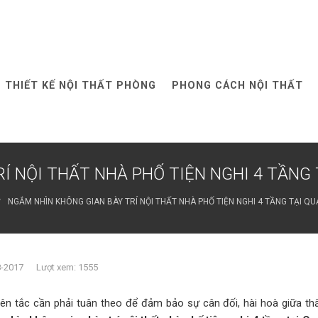
THIẾT KẾ NỘI THẤT PHÒNG
PHONG CÁCH NỘI THẤT
Í NỘI THẤT NHÀ PHỐ TIỆN NGHI 4 TẦNG 
NGẮM NHÌN KHÔNG GIAN BÀY TRÍ NỘI THẤT NHÀ PHỐ TIỆN NGHI 4 TẦNG TẠI QU
8-2017 Lượt xem: 1555
n tắc cần phải tuân theo để đảm bảo sự cân đối, hài hoà giữa t