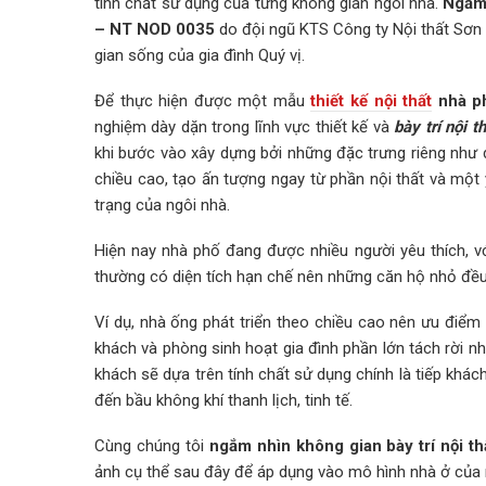
tính chất sử dụng của từng không gian ngôi nhà.
Ngắm 
– NT NOD 0035
do đội ngũ KTS Công ty Nội thất Sơn 
gian sống của gia đình Quý vị.
Để thực hiện được một mẫu
thiết kế nội thất
nhà p
nghiệm dày dặn trong lĩnh vực thiết kế và
bày trí nội t
khi bước vào xây dựng bởi những đặc trưng riêng như d
chiều cao, tạo ấn tượng ngay từ phần nội thất và một y
trạng của ngôi nhà.
Hiện nay nhà phố đang được nhiều người yêu thích, vớ
thường có diện tích hạn chế nên những căn hộ nhỏ đều r
Ví dụ, nhà ống phát triển theo chiều cao nên ưu điể
khách và phòng sinh hoạt gia đình phần lớn tách rời 
khách sẽ dựa trên tính chất sử dụng chính là tiếp khác
đến bầu không khí thanh lịch, tinh tế.
Cùng chúng tôi
ngắm nhìn không gian bày trí nội t
ảnh cụ thể sau đây để áp dụng vào mô hình nhà ở của 