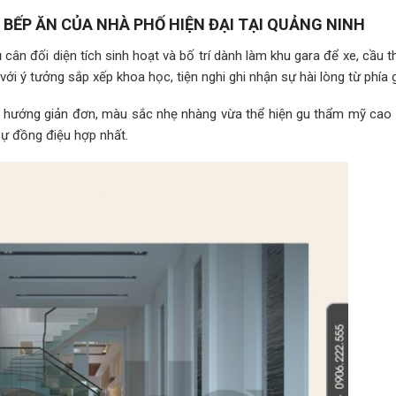
 BẾP ĂN CỦA NHÀ PHỐ HIỆN ĐẠI TẠI QUẢNG NINH
cân đối diện tích sinh hoạt và bố trí dành làm khu gara để xe, cầu t
ới ý tưởng sắp xếp khoa học, tiện nghi ghi nhận sự hài lòng từ phía g
heo hướng giản đơn, màu sắc nhẹ nhàng vừa thể hiện gu thẩm mỹ cao
sự đồng điệu hợp nhất.