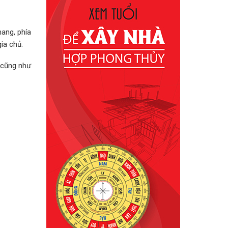
hang, phía
ia chủ.
 cũng như