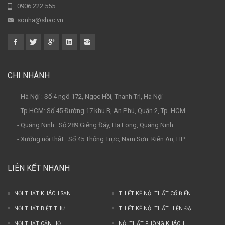
0906.222.555
sonha@shac.vn
CHI NHÁNH
- Hà Nội : Số 4 ngõ 172, Ngọc Hồi, Thanh Trì, Hà Nội
- Tp.HCM: Số 45 Đường 17 khu B, An Phú, Quận 2, Tp. HCM
- Quảng Ninh : Số 289 Giếng Đáy, Hạ Long, Quảng Ninh
- Xưởng nội thất : Số 45 Thống Trực, Nam Sơn. Kiến An, HP
LIÊN KẾT NHANH
NỘI THẤT KHÁCH SẠN
THIẾT KẾ NỘI THẤT CỔ ĐIỂN
NỘI THẤT BIỆT THỰ
THIẾT KẾ NỘI THẤT HIỆN ĐẠI
NỘI THẤT CĂN HỘ
NỘI THẤT PHÒNG KHÁCH