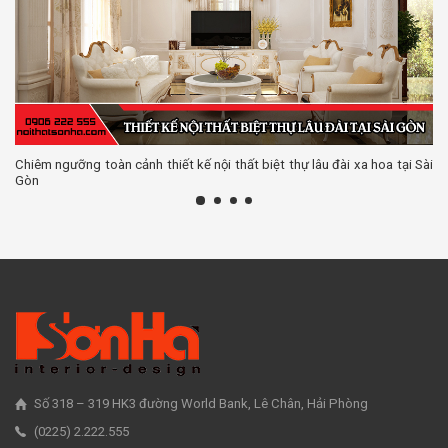
Chiêm ngưỡng toàn cảnh thiết kế nội thất biệt thự lâu đài xa hoa tại Sài
Gòn
Số 318 – 319 HK3 đường World Bank, Lê Chân, Hải Phòng
(0225) 2.222.555