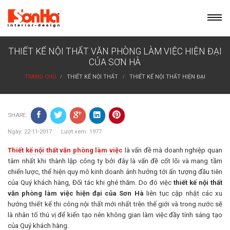
Skip
to
content
THIẾT KẾ NỘI THẤT VĂN PHÒNG LÀM VIỆC HIỆN ĐẠI
CỦA SƠN HÀ
TRANG CHỦ
THIẾT KẾ NỘI THẤT
THIẾT KẾ NỘI THẤT HIỆN ĐẠI
SHARE:
Ngày: 22-11-2017 Lượt xem: 1977
Thiết kế nội thất văn phòng làm việc
là vấn đề mà doanh nghiệp quan
tâm nhất khi thành lập công ty bởi đây là vấn đề cốt lõi và mang tầm
chiến lược, thể hiện quy mô kinh doanh ảnh hưởng tới ấn tượng đầu tiên
của Quý khách hàng, Đối tác khi ghé thăm. Do đó việc
thiết kế nội thất
văn phòng làm việc hiện đại của Sơn Hà
liên tục cập nhật các xu
hướng thiết kế thi công nội thất mới nhất trên thế giới và trong nước sẽ
là nhân tố thú vị để kiến tạo nên không gian làm việc đầy tính sáng tạo
của Quý khách hàng.