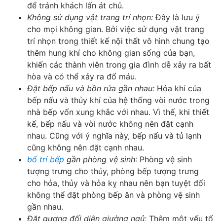
để tránh khách lấn át chủ.
Không sử dụng vật trang trí nhọn:
Đây là lưu ý
cho mọi không gian. Bởi việc sử dụng vật trang
trí nhọn trong thiết kế nội thất vô hình chung tạo
thêm hung khí cho không gian sống của bạn,
khiến các thành viên trong gia đình dễ xảy ra bất
hòa và có thể xảy ra đổ máu.
Đặt bếp nấu và bồn rửa gần nhau:
Hỏa khí của
bếp nấu và thủy khí của hệ thống vòi nước trong
nhà bếp vốn xung khắc với nhau. Vì thế, khi thiết
kế, bếp nấu và vòi nước không nên đặt cạnh
nhau. Cũng với ý nghĩa này, bếp nấu và tủ lạnh
cũng không nên đặt cạnh nhau.
bố trí bếp
gần phòng vệ sinh
: Phòng vệ sinh
tượng trưng cho thủy, phòng bếp tượng trưng
cho hỏa, thủy và hỏa kỵ nhau nên bạn tuyệt đối
không thể đặt phòng bếp ăn và phòng vệ sinh
gần nhau.
Đặt gương đối diện giường ngủ:
Thêm một yếu tố