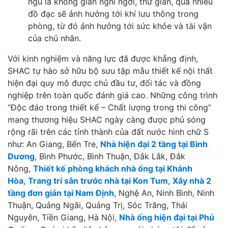
ngủ là không gian nghỉ ngơi, thư giãn, quá nhiều
đồ đạc sẽ ảnh hưởng tới khí lưu thông trong
phòng, từ đó ảnh hưởng tới sức khỏe và tài vận
của chủ nhân.
Với kinh nghiệm và năng lực đã được khẳng định,
SHAC tự hào sở hữu bộ sưu tập mẫu thiết kế nội thất
hiện đại quy mô được chủ đầu tư, đối tác và đồng
nghiệp trên toàn quốc đánh giá cao. Những công trình
“Độc đáo trong thiết kế – Chất lượng trong thi công”
mang thương hiệu SHAC ngày càng được phủ sóng
rộng rãi trên các tỉnh thành của đất nước hình chữ S
như: An Giang, Bến Tre,
Nhà hiện đại 2 tầng tại Bình
Dương
, Bình Phước, Bình Thuận, Đắk Lắk, Đắk
Nông,
Thiết kế phòng khách nhà ống tại Khánh
Hòa
,
Trang trí sân trước nhà tại Kon Tum
,
Xây nhà 2
tầng đơn giản tại Nam Định
, Nghệ An, Ninh Bình, Ninh
Thuận, Quảng Ngãi, Quảng Trị, Sóc Trăng, Thái
Nguyên, Tiền Giang, Hà Nội,
Nhà ống hiện đại tại Phú