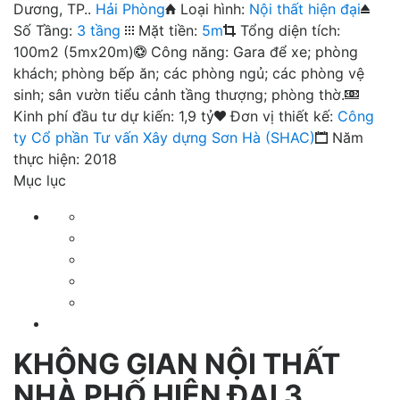
Dương, TP..
Hải Phòng
Loại hình:
Nội thất hiện đại
Số Tầng:
3 tầng
Mặt tiền:
5m
Tổng diện tích:
100m2 (5mx20m)
Công năng: Gara để xe; phòng
khách; phòng bếp ăn; các phòng ngủ; các phòng vệ
sinh; sân vườn tiểu cảnh tầng thượng; phòng thờ.
Kinh phí đầu tư dự kiến: 1,9 tỷ
Đơn vị thiết kế:
Công
ty Cổ phần Tư vấn Xây dựng Sơn Hà (SHAC)
Năm
thực hiện: 2018
Mục lục
KHÔNG GIAN NỘI THẤT
NHÀ PHỐ HIỆN ĐẠI 3