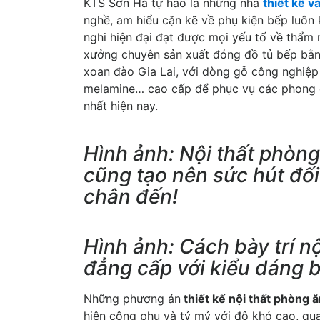
KTS Sơn Hà tự hào là những nhà
thiết kế v
nghề, am hiểu cặn kẽ về phụ kiện bếp luôn
nghi hiện đại đạt được mọi yếu tố về thẩm
xưởng chuyên sản xuất đóng đồ tủ bếp bằng 
xoan đào Gia Lai, với dòng gỗ công nghiệp 
melamine… cao cấp để phục vụ các phong cá
nhất hiện nay.
Hình ảnh: Nội thất phòng
cũng tạo nên sức hút đối
chân đến!
Hình ảnh: Cách bày trí nộ
đẳng cấp với kiểu dáng 
Những phương án
thiết kế nội thất phòng ă
hiện công phu và tỷ mỷ với độ khó cao, qua