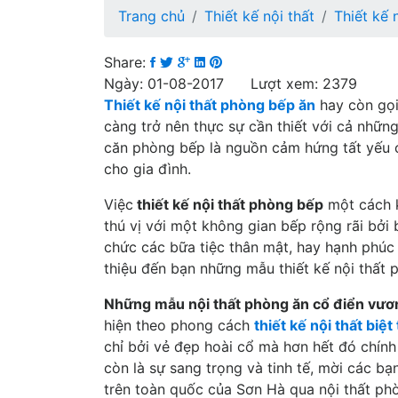
Trang chủ
Thiết kế nội thất
Thiết kế 
Share:
Ngày: 01-08-2017 Lượt xem: 2379
Thiết kế nội thất phòng bếp ăn
hay còn gọi
càng trở nên thực sự cần thiết với cả nhữn
căn phòng bếp là nguồn cảm hứng tất yếu 
cho gia đình.
Việc
thiết kế nội thất phòng bếp
một cách k
thú vị với một không gian bếp rộng rãi bở
chức các bữa tiệc thân mật, hay hạnh phúc
thiệu đến bạn những mẫu thiết kế nội thất 
Những mẫu nội thất phòng ăn cổ điển vươ
hiện theo phong cách
thiết kế nội thất biệt
chỉ bởi vẻ đẹp hoài cổ mà hơn hết đó chính
còn là sự sang trọng và tinh tế, mời các b
trên toàn quốc của Sơn Hà qua nội thất ph