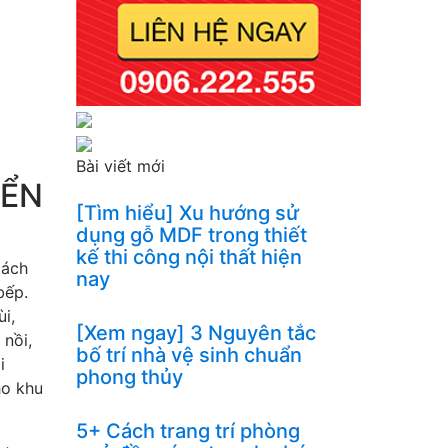
Bài viết mới
IỂN
[Tìm hiểu] Xu hướng sử
dụng gỗ MDF trong thiết
kế thi công nội thất hiện
cách
nay
bếp.
ùi,
[Xem ngay] 3 Nguyên tắc
 nồi,
bố trí nhà vệ sinh chuẩn
i
phong thủy
ho khu
5+ Cách trang trí phòng