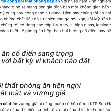
à thi công nội thất phòng bếp ăn
với nhiều năm kinh nghiệm
 khẳng định sẽ mang đến gia đình bạn một không gian bếp 
 mỹ cũng như công năng sử dụng. Hiện nay chúng tôi có nh
những chất liệu gỗ tự nhiên như gỗ sồi Nga, sồi Mỹ, tần b
chúng tôi có dòng cao cấp UV Acrylic, high gloss, laminat
ch thiết kế phòng ăn bếp theo hơi hướng cổ điển, hay hi
 ăn cổ điển sang trọng
 với bất kỳ vì khách nào đặt
i thất phòng ăn tiện nghi
bắt mắt và vương giả
n cổ điển
vương giả ai cũng muốn sở hữu được KTS Sơn H
 đây cũng thể hiện sự tinh tế và tài năng thiết kế hoàn hả