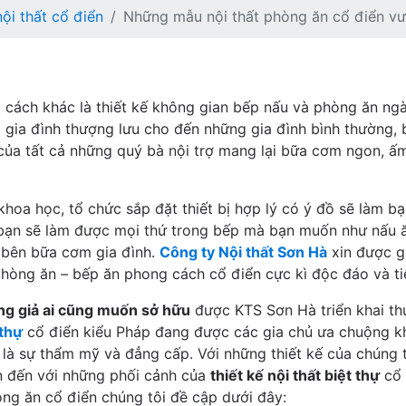
nội thất cổ điển
Những mẫu nội thất phòng ăn cổ điển vư
 cách khác là thiết kế không gian bếp nấu và phòng ăn ng
g gia đình thượng lưu cho đến những gia đình bình thường, 
của tất cả những quý bà nội trợ mang lại bữa cơm ngon, ấ
hoa học, tổ chức sắp đặt thiết bị hợp lý có ý đồ sẽ làm bạ
i bạn sẽ làm được mọi thứ trong bếp mà bạn muốn như nấu ă
 bên bữa cơm gia đình.
Công ty Nội thất Sơn Hà
xin được g
phòng ăn – bếp ăn phong cách cổ điển cực kì độc đáo và tiệ
ng giả ai cũng muốn sở hữu
được KTS Sơn Hà triển khai th
 thự
cổ điển kiểu Pháp đang được các gia chủ ưa chuộng 
 là sự thẩm mỹ và đẳng cấp. Với những thiết kế của chúng t
ạn đến với những phối cảnh của
thiết kế nội thất biệt thự
cổ 
òng ăn cổ điển chúng tôi đề cập dưới đây: