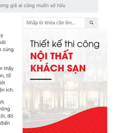
ơng giả ai cũng muốn sở hữu
ày
bởi
m cúng
n thấy
n, tổ
iới
n ích.
ực
không
ôi, đó
điển