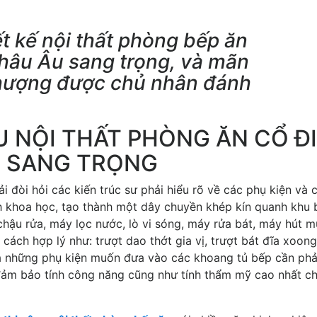
t kế nội thất phòng bếp ăn
Châu Âu sang trọng, và mãn
thượng được chủ nhân đánh
 NỘI THẤT PHÒNG ĂN CỔ Đ
Ự SANG TRỌNG
i đòi hỏi các kiến trúc sư phải hiểu rõ về các phụ kiện và 
 khoa học, tạo thành một dây chuyền khép kín quanh khu 
 chậu rửa, máy lọc nước, lò vi sóng, máy rửa bát, máy hút m
ách hợp lý như: trượt dao thớt gia vị, trượt bát đĩa xoong
 cả những phụ kiện muốn đưa vào các khoang tủ bếp cần phả
đảm bảo tính công năng cũng như tính thẩm mỹ cao nhất c