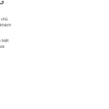
G
 chủ.
 khách
 biệt
 ưa