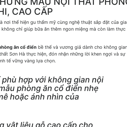
NHỮNG MẪU NỘI THẤT PHÒN
HI, CAO CẤP
à nơi thể hiện gu thẩm mỹ cùng nghệ thuật sắp đặt của gia
i, không chỉ giúp bữa ăn thêm ngon miệng mà còn làm thực
 phòng ăn cổ điển
bề thế và vương giả dành cho không gian
thất Sơn Hà thực hiện, đón nhận những lời khen ngợi và sự
inh tế vững vàng lựa chọn.
í phù hợp với không gian nội
, mẫu phòng ăn cổ điển nhẹ
mê hoặc ánh nhìn của
g vật liệu gỗ cao cấp cho