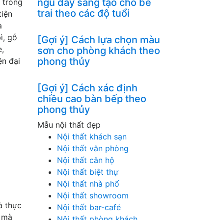
ngủ đầy sáng tạo cho bé
 trong
trai theo các độ tuổi
tiện
à
ì, gỗ
[Gợi ý] Cách lựa chọn màu
e,
sơn cho phòng khách theo
phong thủy
ện đại
[Gợi ý] Cách xác định
chiều cao bàn bếp theo
phong thủy
Mẫu nội thất đẹp
Nội thất khách sạn
Nội thất văn phòng
Nội thất căn hộ
Nội thất biệt thự
Nội thất nhà phố
Nội thất showroom
à thực
Nội thất bar-café
o mà
Nội thất phòng khách