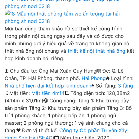
Mời bạn cùng tham khảo hồ sơ thiết kế công trình
trong phần nội dung ngay sau đây và có được cho
mình những gợi ý hiệu quả về trang trí không gian nội
thất nhà ống nói chung và
thiết kế nội thất nhà ống
kết
hợp kinh doanh nói riêng.
Chủ đầu tư: Ông Mai Xuân Quý Hưng
Đc: Q. Lê
Chân, TP. Hải Phòng, thành phố.
Hải Phòng
Loại hình:
Nhà phố hiện đại kết hợp kinh doanh
Số Tầng:
3 tầng
Mặt tiền:
Mặt tiền 4m14
Tổng diện tích: 128,38m2
(4,14m x 31,01m)
Công năng: Tầng 1: Khu trưng bày
sản phẩm Tầng 2: Khu trưng bày sản phẩm Tầng 3: Bố
trí 1 phòng khách; 1 phòng bếp ăn; 1 phòng ngủ
master; 2 phòng ngủ thường; 1 vệ sinh chung cho cả
tầng.
Đơn vị thiết kế:
Công ty Cổ phần Tư vấn Xây
dựng Sơn Hà (SHAC)
Năm thực hiện: 2020