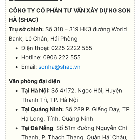
CÔNG TY CỔ PHẦN TƯ VẤN XÂY DỰNG SƠN
HÀ (SHAC)
Trụ sở chính
: Số 318 – 319 HK3 đường World
Bank, Lê Chân, Hải Phòng
Điện thoại: 0225 2222 555
Hotline: 0906 222 555
Email:
sonha@shac.vn
Văn phòng đại diện
Tại Hà Nội
: Số 4/172, Ngọc Hồi, Huyện
Thanh Trì, TP. Hà Nội
Tại Quảng Ninh
: Số 289 P. Giếng Đáy, TP.
Hạ Long, Tỉnh. Quảng Ninh
Tại Đà Nẵng
: Số 51m đường Nguyễn Chí
Thanh, P. Thạch Thang. Quận Hải Châu,