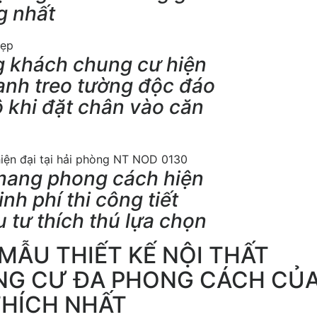
g nhất
ng khách chung cư hiện
ranh treo tường độc đáo
 khi đặt chân vào căn
mang phong cách hiện
inh phí thi công tiết
 tư thích thú lựa chọn
ẪU THIẾT KẾ NỘI THẤT
G CƯ ĐA PHONG CÁCH CỦ
THÍCH NHẤT