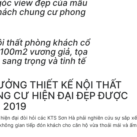
góc view đẹp của mẫu
 khách chung cư phong
ội thất phòng khách cổ
100m2 vương giả, tọa
 sang trọng và tinh tế
ỞNG THIẾT KẾ NỘI THẤT
G CƯ HIỆN ĐẠI ĐẸP ĐƯỢC
 2019
 hiện đại đòi hỏi các KTS Sơn Hà phải nghiên cứu sự sắp xế
ên không gian tiếp đón khách cho căn hộ vừa thoải mái và ấ