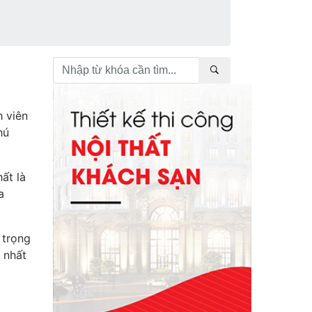
h viên
hú
ất là
a
 trọng
 nhất