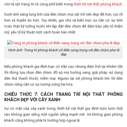
còn là vật trang trí vô cùng phổ biến trong
thiết kế nội thất phòng khách
.
Dưới ánh sáng lung linh của đèn chùm mọi vật trở nên đẹp đẽ hơn, rực rỡ
hơn và huyền ảo hơn. Tuy nhiên, gia chủ và kiến trúc sư cần có sự tính
toán thật kỹ lưỡng trước khi lắp đặt đèn chùm để đảm bảo yếu tổ thẩm
mỹ, yếu tố kỹ thuật một cách hoàn hảo nhất.
Hình ảnh: Trang trí phòng khách cổ điển sang trọng với đèn chùm pha lê
đẹp
Nếu phòng khách gia đình bạn có trần cao nhưng diện tích lại khiêm tốn
thì đừng lựa chọn đèn chùm đồ sộ mà hướng sang giải pháp sử dụng
đèn thả thanh thoát, mềm mại. Ngược lại với phòng khách lớn thì đèn
chùm cũng cần có sự tương xứng hài hòa.
CHIÊU THỨC 7: CÁCH TRANG TRÍ NỘI THẤT PHÒNG
KHÁCH ĐẸP VỚI CÂY XANH
Sự có mặt của cây xanh trong thiết kế nội thất gia đình luôn luôn thổi
vào không gian sống một nguồn sống mạnh mẽ. Và không gian phòng
khách cũng không phải là trường hợp ngoại lệ.