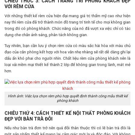
CHIÊU THỨC 3: CÁCH TRANG TRÍ PHÒNG KHÁCH ĐẸP
VỚI RÈM CỬA
Với những thiết kế rèm cửa hiện đại mang giá trị thẩm mỹ cao như hiện
nay thì rèm cửa đã trở thành món đồ trang trí tinh tế cho mọi không gian
trong đó có phòng khách. Chức năng của nó đã vượt xa việc chỉ có tác
dụng che chắn ánh sáng, phân tách không gian.
Tuy nhiên, bạn cần lưu ý chọn rèm cửa có màu sắc hài hòa với màu chủ
đạo của căn phòng kết hợp với hoa văn nhẹ nhàng sẽ rất dễ dàng ghi lại
dấu ấn khó phai cho người nhìn. Chất liệu rèm cửa phòng khách nên là
loại vải mềm mại thiết kế thành 2 lớp để không gian trong lành, mát mẻ
hơn.
Hình ảnh: Việc lựa chọn rèm phù hợp quyết định thành công mẫu thiết kế
phòng khách
CHIÊU THỨ 4: CÁCH THIẾT KẾ NỘI THẤT PHÒNG KHÁCH
ĐẸP VỚI BÀN TRÀ ĐÔI
Nếu như bàn trà đơn trở nên quá đỗi thân thuộc thì có lẽ bàn trà đôi là
một sản phẩm thiết kế mang lại cảm giác mới lạ và độc đáo. Với không