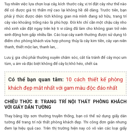
Tuy nhiên việc lựa chọn loại cây, kích thước cây, vị trí đặt cây như thế nào
để có được giá trị thẩm mỹ cao lại không hề dễ dàng. Trước tiên, bạn
phải ý thức được diện tích không gian mà mình đang sở hữu, trang trí
cây vào khoảng trống nào là phù hợp. Đôi khi chỉ cần một chậu cây nho
nhỏ xinh xắn đặt ngay trên kệ ti vi cũng đã làm cho không gian trở nên
sinh động hơn gấp nhiều lần. Các loại cây xanh thường được sử dụng tô
điểm cho phòng khách vừa hợp phong thủy là cây kim tiền, cây vạn niên
thanh, thiết mộc lan, thanh lan,…
Lưu ý, gia chủ phải thường xuyên chăm sóc, cắt tỉa tránh để cây mọc um
tùm, u ám và đặc biệt không để cây bị khô héo, chết úa.
Có thể bạn quan tâm:
10 cách thiết kế phòng
khách đẹp mắt nhất với gam màu độc đáo nhất
CHIÊU THỨC 8: TRANG TRÍ NỘI THẤT PHÒNG KHÁCH
VỚI GIẤY DÁN TƯỜNG
Thay bằng lớp sơn thường truyền thống, bạn có thể sử dụng giấy dán
tường để trang trí nội thất phòng khách đẹp. Thi công đơn giản nhưng
đem lại hiệu quả cao. Trên thị trường hiện nay có vô vàn các loại giấy