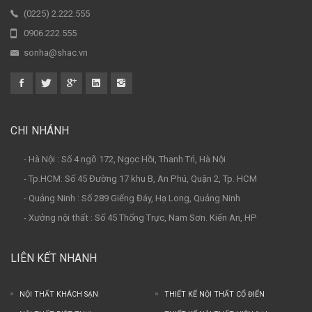
(0225) 2.222.555
0906.222.555
sonha@shac.vn
CHI NHÁNH
- Hà Nội : Số 4 ngõ 172, Ngọc Hồi, Thanh Trì, Hà Nội
- Tp.HCM: Số 45 Đường 17 khu B, An Phú, Quận 2, Tp. HCM
- Quảng Ninh : Số 289 Giếng Đáy, Hạ Long, Quảng Ninh
- Xưởng nội thất : Số 45 Thống Trực, Nam Sơn. Kiến An, HP
LIÊN KẾT NHANH
NỘI THẤT KHÁCH SẠN
THIẾT KẾ NỘI THẤT CỔ ĐIỂN