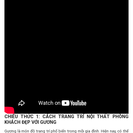
CHIÊU THỨC 1: CÁCH TRANG TRÍ NỘI THẤT PHÒNG
KHÁCH ĐẸP VỚI GƯƠNG
Gương là món đồ trang trí phổ biến trong mỗi gia đình. Hiện nay, có thể