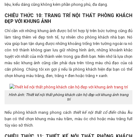
liệu, kiểu dáng cũng không kém phần phong phú, đa dạng.
CHIÊU THỨC 10: TRANG TRÍ NỘI THẤT PHÒNG KHÁCH
ĐẸP VỚI KHUNG ẢNH
Chỉ cần với những khung ảnh được bố trí hợp lý trên bức tường cũng đủ
làm tăng thêm vẻ đẹp tinh tế, tự nhiên cho phòng khách nhà bạn. Nó
vừa giúp bạn tận dụng được những khoảng trống trên tường ngoài ra nó
còn trở thành không gian lưu giữ những hình ảnh, những khoảnh khắc
tuyệt vời nhất của mỗi thành viên trong gia đình bạn. Nên nhớ là lựa chọn
màu sắc khung ảnh cũng cần phải dựa trên tông màu chủ đạo của cả
căn phòng. Chúng tôi xin gợi ý nếu là phòng khách hiện đại bạn có thể
chọn khung màu trắng, đen, trắng + đen hoặc trắng + xanh.
Hình ảnh: Thiết kế nội thất phòng khách căn hộ đẹp với khung ảnh trang
trí
Nếu phòng khách mang phong cách
thiết kế nội thất cổ điển
châu Âu
bạn có thể chọn khung màu nâu trầm, màu óc chó hoặc màu trắng full
tùy vào sở thích.
CHIÊU THỨC 11: THIẾT KẾ NỘI THẤT PHÒNG KHÁCH