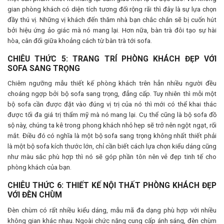
gian phòng khách có diện tích tương đối rộng rãi thì đây là sự lựa chọn
đầy thú vị. Những vị khách đến thăm nhà bạn chắc chắn sẽ bị cuốn hút
bởi hiệu ứng ảo giác mà nó mang lại. Hơn nữa, bàn trà đôi tạo sự hài
hòa, cân đối giữa khoảng cách từ bàn trà tới sofa.
CHIÊU THỨC 5: TRANG TRÍ PHÒNG KHÁCH ĐẸP VỚI
SOFA SANG TRỌNG
Chiêm ngưỡng mẫu thiết kế phòng khách trên hẳn nhiều người đều
choáng ngợp bởi bộ sofa sang trọng, đẳng cấp. Tuy nhiên thì mỗi một
bộ sofa cần được đặt vào đúng vị trị của nó thì mới có thể khai thác
được tối đa giá trị thẩm mỹ mà nó mang lại. Cụ thể cũng là bộ sofa đồ
sộ này, chúng ta kê trong phong khách nhỏ hẹp sẽ trở nên ngột ngạt, rối
mắt. Điều đó có nghĩa là một bộ sofa sang trọng không nhất thiết phải
là một bộ sofa kích thước lớn, chỉ cần biết cách lựa chọn kiểu dáng cũng
như màu sắc phù hợp thì nó sẽ góp phần tôn nên vẻ đẹp tinh tế cho
phòng khách của bạn.
CHIÊU THỨC 6: THIẾT KẾ NỘI THẤT PHÒNG KHÁCH ĐẸP
VỚI ĐÈN CHÙM
Đèn chùm có rất nhiều kiểu dáng, mẫu mã đa dạng phù hợp với nhiều
không gian khác nhau. Ngoài chức năng cung cấp ánh sáng, đèn chùm