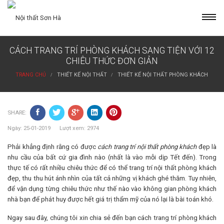
Skip
to
content
CÁCH TRANG TRÍ PHÒNG KHÁCH SANG TIỆN VỚI 12
CHIÊU THỨC ĐƠN GIẢN
TRANG CHỦ
THIẾT KẾ NỘI THẤT
THIẾT KẾ NỘI THẤT PHÒNG KHÁCH
SHARE:
Ngày: 25-01-2019 Lượt xem: 2974
Phải khẳng định rằng có được
cách
trang trí nội thất phòng khách
đẹp là
nhu cầu của bất cứ gia đình nào (nhất là vào mỗi dịp Tết đến). Trong
thực tế có rất nhiều chiêu thức để có thể trang trí nội thất phòng khách
đẹp, thu thu hút ánh nhìn của tất cả những vị khách ghé thăm. Tuy nhiên,
để vận dụng từng chiêu thức như thế nào vào không gian phòng khách
nhà bạn để phát huy được hết giá trị thẩm mỹ của nó lại là bài toán khó.
Ngay sau đây, chúng tôi xin chia sẻ đến bạn cách trang trí phòng khách