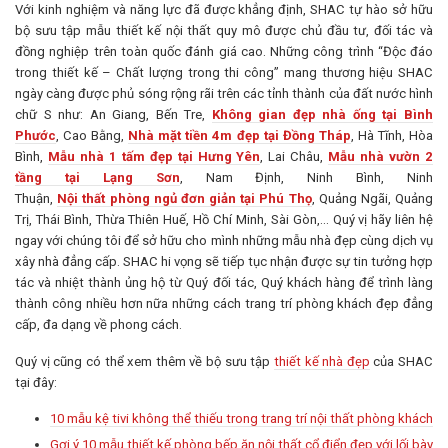
Với kinh nghiệm và năng lực đã được khẳng định, SHAC tự hào sở hữu
bộ sưu tập mẫu thiết kế nội thất quy mô được chủ đầu tư, đối tác và
đồng nghiệp trên toàn quốc đánh giá cao. Những công trình “Độc đáo
trong thiết kế – Chất lượng trong thi công” mang thương hiệu SHAC
ngày càng được phủ sóng rộng rãi trên các tỉnh thành của đất nước hình
chữ S như: An Giang, Bến Tre,
Không gian đẹp nhà ống tại Bình
Phước
, Cao Bằng,
Nhà mặt tiền 4m đẹp tại Đồng Tháp
, Hà Tĩnh, Hòa
Bình,
Mẫu nhà 1 tấm đẹp tại Hưng Yên
, Lai Châu,
Mẫu nhà vườn 2
tầng tại Lạng Sơn
, Nam Định, Ninh Bình, Ninh
Thuận,
Nội thất phòng ngủ đơn giản tại Phú Thọ
, Quảng Ngãi, Quảng
Trị, Thái Bình, Thừa Thiên Huế, Hồ Chí Minh, Sài Gòn,… Quý vị hãy liên hệ
ngay với chúng tôi để sở hữu cho mình những mẫu nhà đẹp cùng dịch vụ
xây nhà đẳng cấp. SHAC hi vọng sẽ tiếp tục nhận được sự tin tưởng hợp
tác và nhiệt thành ủng hộ từ Quý đối tác, Quý khách hàng để trình làng
thành công nhiều hơn nữa những cách trang trí phòng khách đẹp đẳng
cấp, đa dạng về phong cách.
Quý vị cũng có thể xem thêm về bộ sưu tập
thiết kế nhà đẹp
của SHAC
tại đây:
10 mẫu kệ tivi không thể thiếu trong trang trí nội thất phòng khách
Gợi ý 10 mẫu thiết kế phòng bếp ăn nội thất cổ điển đẹp với lối bày