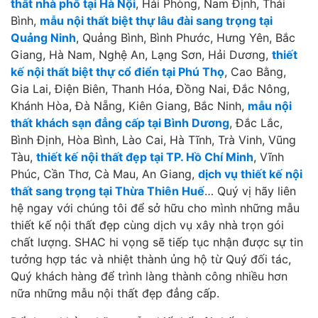
thất nhà phố tại Hà Nội
, Hải Phòng, Nam Định, Thái
Bình,
mẫu nội thất biệt thự lâu đài sang trọng tại
Quảng Ninh
, Quảng Bình, Bình Phước, Hưng Yên, Bắc
Giang, Hà Nam, Nghệ An, Lạng Sơn, Hải Dương,
thiết
kế nội thất biệt thự cổ điển tại Phú Thọ
, Cao Bằng,
Gia Lai, Điện Biên, Thanh Hóa, Đồng Nai, Đắc Nông,
Khánh Hòa, Đà Nẵng, Kiên Giang, Bắc Ninh,
mẫu nội
thất khách sạn đẳng cấp tại Bình Dương
, Đắc Lắc,
Bình Định, Hòa Bình, Lào Cai, Hà Tĩnh, Trà Vinh, Vũng
Tàu,
thiết kế nội thất đẹp tại TP. Hồ Chí Minh
, Vĩnh
Phúc, Cần Thơ, Cà Mau, An Giang,
dịch vụ thiết kế nội
thất sang trọng tại Thừa Thiên Huế
… Quý vị hãy liên
hệ ngay với chúng tôi để sở hữu cho mình những mẫu
thiết kế nội thất đẹp cùng dịch vụ xây nhà trọn gói
chất lượng. SHAC hi vọng sẽ tiếp tục nhận được sự tin
tưởng hợp tác và nhiệt thành ủng hộ từ Quý đối tác,
Quý khách hàng để trình làng thành công nhiều hơn
nữa những mẫu nội thất đẹp đẳng cấp.