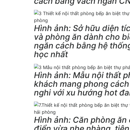
cách bằng vách ngăn C
Hình ảnh: Sở hữu diện tí
và phòng ăn dành cho bi
ngăn cách bằng hệ thống
học nhất
Hình ảnh: Mẫu nội thất p
khách mang phong cách c
nghi với xu hướng hot đ
Hình ảnh: Căn phòng ăn c
điển vừa nhẹ nhàng, tiện 