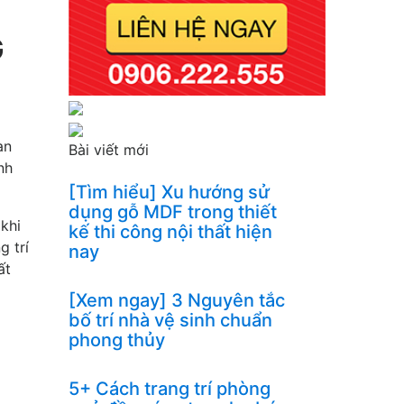
G
an
Bài viết mới
nh
[Tìm hiểu] Xu hướng sử
dụng gỗ MDF trong thiết
 khi
kế thi công nội thất hiện
g trí
nay
ất
[Xem ngay] 3 Nguyên tắc
bố trí nhà vệ sinh chuẩn
phong thủy
5+ Cách trang trí phòng