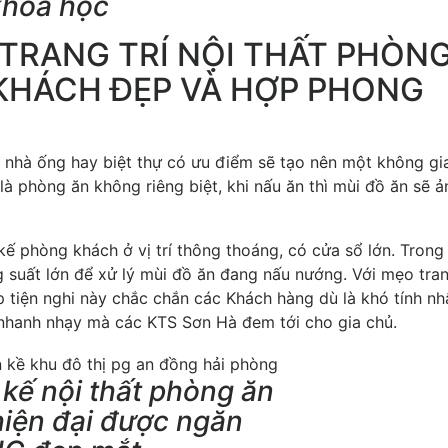
khoa học
 TRANG TRÍ NỘI THẤT PHÒN
 KHÁCH ĐẸP VÀ HỢP PHONG
nhà ống hay biệt thự có ưu điểm sẽ tạo nên một không gi
là phòng ăn không riêng biệt, khi nấu ăn thì mùi đồ ăn sẽ ả
kế phòng khách ở vị trí thông thoáng, có cửa sổ lớn. Trong
suất lớn để xử lý mùi đồ ăn đang nấu nướng. Với mẹo tran
 tiện nghi này chắc chắn các Khách hàng dù là khó tính nh
 nhanh nhạy mà các KTS Sơn Hà đem tới cho gia chủ.
 kế nội thất phòng ăn
hiện đại được ngăn