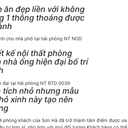
 ăn đẹp liền với không
ng 1 thông thoáng được
hành
t kế nội thất phòng
nhà ống hiện đại bố trí
h
n tích nhỏ nhưng mẫu
hỏ xinh này tạo nên
àng
 kề phòng khách của Sơn Hà đã trở thành tâm điểm được ưa
ầu tư hợp lý, phù hợp với mọi đối tượng Khách hàng có thể