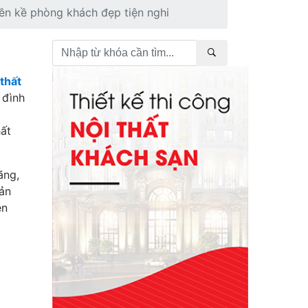
iền kề phòng khách đẹp tiện nghi
 thất
 đình
hất
ãng,
sản
ện