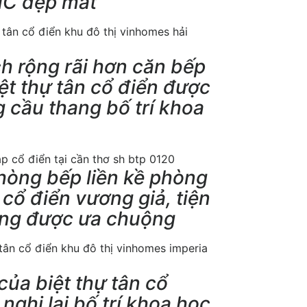
NC đẹp mắt
ch rộng rãi hơn căn bếp
ệt thự tân cổ điển được
 cầu thang bố trí khoa
hòng bếp liền kề phòng
ổ điển vương giả, tiện
ang được ưa chuộng
ủa biệt thự tân cổ
nghi lại bố trí khoa học