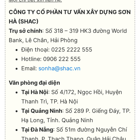
CÔNG TY CỔ PHẦN TƯ VẤN XÂY DỰNG SƠN
HÀ (SHAC)
Trụ sở chính
: Số 318 – 319 HK3 đường World
Bank, Lê Chân, Hải Phòng
Điện thoại: 0225 2222 555
Hotline: 0906 222 555
Email:
sonha@shac.vn
Văn phòng đại diện
Tại Hà Nội
: Số 4/172, Ngọc Hồi, Huyện
Thanh Trì, TP. Hà Nội
Tại Quảng Ninh
: Số 289 P. Giếng Đáy, TP.
Hạ Long, Tỉnh. Quảng Ninh
Tại Đà Nẵng
: Số 51m đường Nguyễn Chí
Thanh, P. Thạch Thang. Quận Hải Châu,