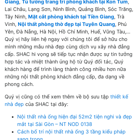
Giang
,
Tủ tường trang trí phòng khách tại Kon Tum
,
Lai Châu, Lạng Sơn, Ninh Bình, Quảng Bình, Sóc Trăng,
Tây Ninh,
Mặt cắt phòng khách tại Tiền Giang
, Trà
Vinh,
Nội thất phòng thờ đẹp tại Tuyên Quang
, Phú
Yên, Đà Nẵng, Hà Nội, Hồ Chí Minh, Huế, Vũng Tàu,…
Quý vị hãy liên hệ ngay với chúng tôi để sở hữu cho
mình những mẫu nhà đẹp cùng dịch vụ xây nhà đẳng
cấp. SHAC hi vọng sẽ tiếp tục nhận được sự tin tưởng
hợp tác và nhiệt thành ủng hộ từ Quý đối tác, Quý
khách hàng để trình làng thành công nhiều hơn nữa
những nội thất phòng khách đẳng cấp, đa dạng về
phong cách.
Quý vị cũng có thể xem thêm về bộ sưu tập
thiết kế
nhà đẹp
của SHAC tại đây:
Nội thất nhà ống hiện đại 52m2 tiện nghi và đẹp
mắt tại Sài Gòn – NT NOD 0138
Cách bố trí nội thất nhà ống 3 tầng kiểu pháp
sang trọng