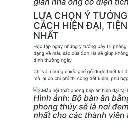
gian nhà ống có diện tíc
LỰA CHỌN Ý TƯỞNG
CÁCH HIỆN ĐẠI, TI
NHẤT
Học tập ngay những ý tưởng bày trí phòng ă
dạng về màu sắc của Sơn Hà sẽ giúp không 
đình thường ngày.
Chỉ với những chiếc ghế gỗ được thiết kế đ
mà lại có chi phí thi công tiết kiệm, phù 
Hình ảnh: Bộ bàn ăn bằn
phong thủy sẽ là nơi đe
nhất cho các thành viên 