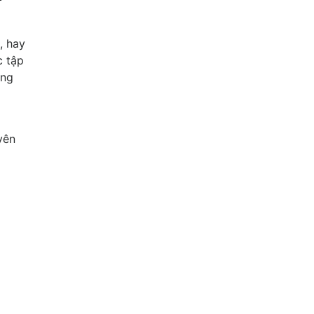
, hay
c tập
àng
yên