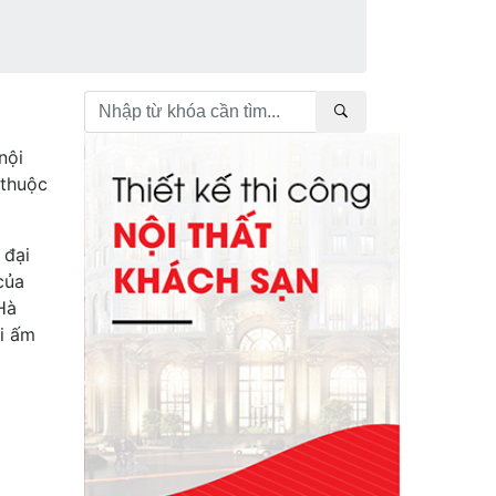
nội
 thuộc
 đại
của
Hà
ại ấm