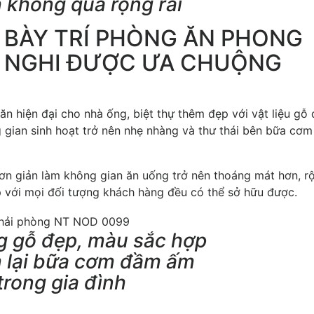
h không quá rộng rãi
 BÀY TRÍ PHÒNG ĂN PHONG
ỆN NGHI ĐƯỢC ƯA CHUỘNG
n hiện đại cho nhà ống, biệt thự thêm đẹp với vật liệu gỗ 
gian sinh hoạt trở nên nhẹ nhàng và thư thái bên bữa cơm
ơn giản làm không gian ăn uống trở nên thoáng mát hơn, rộ
hợp với mọi đối tượng khách hàng đều có thể sở hữu được.
g gỗ đẹp, màu sắc hợp
m lại bữa cơm đầm ấm
trong gia đình