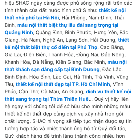
hiệu SHAC ngày càng được phủ sóng rộng rãi trên các
tỉnh thành của đất nước hình chữ S như:
thiết kế nội
thất nhà phố tại Hà Nội
, Hải Phòng, Nam Định, Thái
Bình,
mẫu nội thất biệt thự lâu đài sang trọng tại
Quảng Ninh
, Quảng Bình, Bình Phước, Hưng Yên, Bắc
Giang, Hà Nam, Nghệ An, Lạng Sơn, Hải Dương,
thiết
kế nội thất biệt thự cổ điển tại Phú Thọ
, Cao Bằng,
Gia Lai, Điện Biên, Thanh Hóa, Đồng Nai, Đắc Nông,
Khánh Hòa, Đà Nẵng, Kiên Giang, Bắc Ninh,
mẫu nội
thất khách sạn đẳng cấp tại Bình Dương
, Đắc Lắc,
Bình Định, Hòa Bình, Lào Cai, Hà Tĩnh, Trà Vinh, Vũng
Tàu,
thiết kế nội thất đẹp tại TP. Hồ Chí Minh
, Vĩnh
Phúc, Cần Thơ, Cà Mau, An Giang,
dịch vụ thiết kế nội
thất sang trọng tại Thừa Thiên Huế
… Quý vị hãy liên
hệ ngay với chúng tôi để sở hữu cho mình những mẫu
thiết kế nội thất đẹp cùng dịch vụ xây nhà trọn gói
chất lượng. SHAC hi vọng sẽ tiếp tục nhận được sự tin
tưởng hợp tác và nhiệt thành ủng hộ từ Quý đối tác,
Quý khách hàng để trình làng thành công nhiều hơn