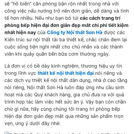
sẽ “hô biến” căn phòng bận rộn nhất trong nhà với
công việc nấu nướng trở nên đơn giản, dễ dàng và tinh
tế hơn nhiều. Nếu như bạn bỏ túi
các cách trang trí
phòng bếp hiện đại đơn giản đẹp mắt chi phí tiết kiệm
nhất hiện nay
của
Công ty Nội thất Sơn Hà
được các
Kiến trúc sư nội thất tài ba thiết kế, chắc chắn đem lại
cuộc sống tiện nghi nhất cho chủ nhân và các thành
viên khi quây quần bên bữa cơm thường ngày.
Là đơn vị có bề dày kinh nghiệm, thương hiệu uy tín
trong lĩnh vực
thiết kế nội thất hiện đại
nói riêng và
các dịch vụ thiết kế nội thất dân dụng, nhà ở cao tầng
nói riêng, Nội thất Sơn Hà luôn đáp ứng nhu cầu sinh
hoạt mà các Quý khách hàng, gia chủ đưa ra với quá
trình hợp tác làm việc hết sức ăn ý. Vậy bạn còn chần
chừ gì nữa, hãy cùng chúng tôi trang trí phòng bếp
hiện đại đơn giản đẹp mắt qua những sản phẩm trọn
vẹn, ưng ý dưới đây nhé: