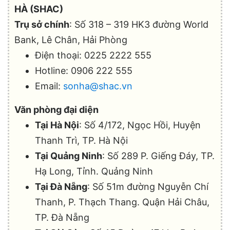
HÀ (SHAC)
Trụ sở chính
: Số 318 – 319 HK3 đường World
Bank, Lê Chân, Hải Phòng
Điện thoại: 0225 2222 555
Hotline: 0906 222 555
Email:
sonha@shac.vn
Văn phòng đại diện
Tại Hà Nội
: Số 4/172, Ngọc Hồi, Huyện
Thanh Trì, TP. Hà Nội
Tại Quảng Ninh
: Số 289 P. Giếng Đáy, TP.
Hạ Long, Tỉnh. Quảng Ninh
Tại Đà Nẵng
: Số 51m đường Nguyễn Chí
Thanh, P. Thạch Thang. Quận Hải Châu,
TP. Đà Nẵng