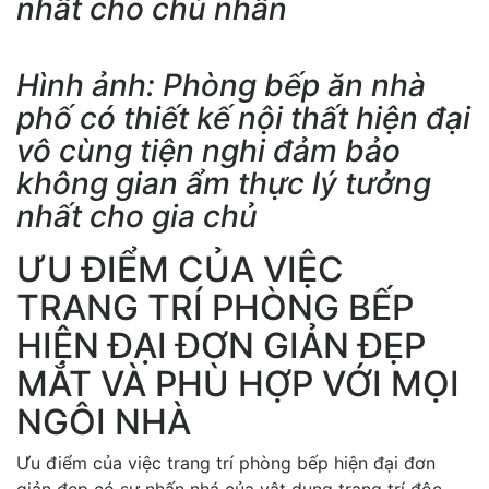
nhất cho chủ nhân
Hình ảnh: Phòng bếp ăn nhà
phố có thiết kế nội thất hiện đại
vô cùng tiện nghi đảm bảo
không gian ẩm thực lý tưởng
nhất cho gia chủ
ƯU ĐIỂM CỦA VIỆC
TRANG TRÍ PHÒNG BẾP
HIỆN ĐẠI ĐƠN GIẢN ĐẸP
MẮT VÀ PHÙ HỢP VỚI MỌI
NGÔI NHÀ
Ưu điểm của việc trang trí phòng bếp hiện đại đơn
giản đẹp có sự nhấn nhá của vật dụng trang trí độc