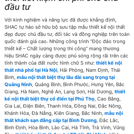
đầu tư
Với kinh nghiệm và năng lực đã được khẳng định,
SHAC tự hào sở hữu bộ sưu tập mẫu thiết kế nội thất
đẹp được chủ đầu tư, đối tác và đồng nghiệp trên toàn
quốc đánh giá cao. Những công trình “Độc đáo trong
thiết kế – Chất lượng trong thi công” mang thương
hiệu SHAC ngày càng được phủ sóng rộng rãi trên các
tỉnh thành của đất nước hình chữ S như:
thiết kế nội
thất nhà phố tại Hà Nội
, Hải Phòng, Nam Định, Thái
Bình,
mẫu nội thất biệt thự lâu đài sang trọng tại
Quảng Ninh
, Quảng Bình, Bình Phước, Hưng Yên, Bắc
Giang, Hà Nam, Nghệ An, Lạng Sơn, Hải Dương,
thiết
kế nội thất biệt thự cổ điển tại Phú Thọ
, Cao Bằng,
Gia Lai, Điện Biên, Thanh Hóa, Đồng Nai, Đắc Nông,
Khánh Hòa, Đà Nẵng, Kiên Giang, Bắc Ninh,
mẫu nội
thất khách sạn đẳng cấp tại Bình Dương
, Đắc Lắc,
Bình Định, Hòa Bình, Lào Cai, Hà Tĩnh, Trà Vinh, Vũng