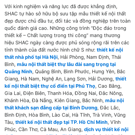
Với kinh nghiệm và năng lực đã được khẳng định,
SHAC tự hào sở hữu bộ sưu tập mẫu thiết kế nội thất
đẹp được chủ đầu tư, đối tác và đồng nghiệp trên toàn
quốc đánh giá cao. Những công trình “Độc đáo trong
thiết kế – Chất lượng trong thi công” mang thương
hiệu SHAC ngày càng được phủ sóng rộng rãi trên các
tỉnh thành của đất nước hình chữ S như:
thiết kế nội
thất nhà phố tại Hà Nội
, Hải Phòng, Nam Định, Thái
Bình,
mẫu nội thất biệt thự lâu đài sang trọng tại
Quảng Ninh
, Quảng Bình, Bình Phước, Hưng Yên, Bắc
Giang, Hà Nam, Nghệ An, Lạng Sơn, Hải Dương,
thiết
kế nội thất biệt thự cổ điển tại Phú Thọ
, Cao Bằng,
Gia Lai, Điện Biên, Thanh Hóa, Đồng Nai, Đắc Nông,
Khánh Hòa, Đà Nẵng, Kiên Giang, Bắc Ninh,
mẫu nội
thất khách sạn đẳng cấp tại Bình Dương
, Đắc Lắc,
Bình Định, Hòa Bình, Lào Cai, Hà Tĩnh, Trà Vinh, Vũng
Tàu,
thiết kế nội thất đẹp tại TP. Hồ Chí Minh
, Vĩnh
Phúc, Cần Thơ, Cà Mau, An Giang,
dịch vụ thiết kế nội