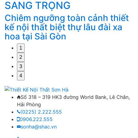
SANG TRỌNG
Chiêm ngưỡng toàn cảnh thiết
M
g
kế nội thất biệt thự lâu đài xa
k
hoa tại Sài Gòn
1
2
3
4
Số 318 – 319 HK3 đường World Bank, Lê Chân,
Hải Phòng
(0225) 2.222.555
0906.222.555
sonha@shac.vn