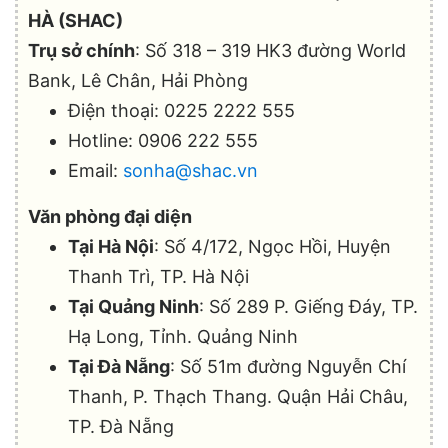
HÀ (SHAC)
Trụ sở chính
: Số 318 – 319 HK3 đường World
Bank, Lê Chân, Hải Phòng
Điện thoại: 0225 2222 555
Hotline: 0906 222 555
Email:
sonha@shac.vn
Văn phòng đại diện
Tại Hà Nội
: Số 4/172, Ngọc Hồi, Huyện
Thanh Trì, TP. Hà Nội
Tại Quảng Ninh
: Số 289 P. Giếng Đáy, TP.
Hạ Long, Tỉnh. Quảng Ninh
Tại Đà Nẵng
: Số 51m đường Nguyễn Chí
Thanh, P. Thạch Thang. Quận Hải Châu,
TP. Đà Nẵng