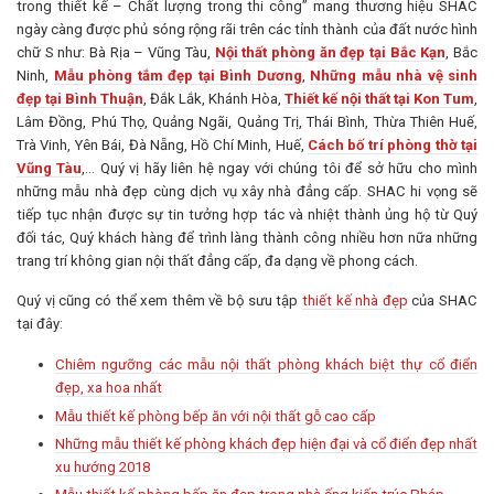
trong thiết kế – Chất lượng trong thi công” mang thương hiệu SHAC
ngày càng được phủ sóng rộng rãi trên các tỉnh thành của đất nước hình
chữ S như: Bà Rịa – Vũng Tàu,
Nội thất phòng ăn đẹp tại Bắc Kạn
, Bắc
Ninh,
Mẫu phòng tắm đẹp tại Bình Dương
,
Những mẫu nhà vệ sinh
đẹp tại Bình Thuận
, Đắk Lắk, Khánh Hòa,
Thiết kế nội thất tại Kon Tum
,
Lâm Đồng, Phú Thọ, Quảng Ngãi, Quảng Trị, Thái Bình, Thừa Thiên Huế,
Trà Vinh, Yên Bái, Đà Nẵng, Hồ Chí Minh, Huế,
Cách bố trí phòng thờ tại
Vũng Tàu
,… Quý vị hãy liên hệ ngay với chúng tôi để sở hữu cho mình
những mẫu nhà đẹp cùng dịch vụ xây nhà đẳng cấp. SHAC hi vọng sẽ
tiếp tục nhận được sự tin tưởng hợp tác và nhiệt thành ủng hộ từ Quý
đối tác, Quý khách hàng để trình làng thành công nhiều hơn nữa những
trang trí không gian nội thất đẳng cấp, đa dạng về phong cách.
Quý vị cũng có thể xem thêm về bộ sưu tập
thiết kế nhà đẹp
của SHAC
tại đây:
Chiêm ngưỡng các mẫu nội thất phòng khách biệt thự cổ điển
đẹp, xa hoa nhất
Mẫu thiết kế phòng bếp ăn với nội thất gỗ cao cấp
Những mẫu thiết kế phòng khách đẹp hiện đại và cổ điển đẹp nhất
xu hướng 2018