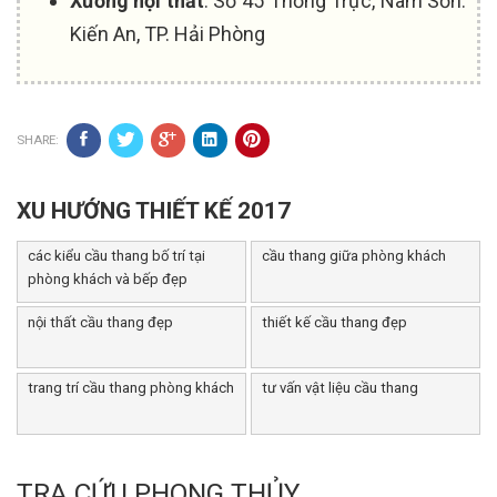
Xưởng nội thất
: Số 45 Thống Trực, Nam Sơn.
Kiến An, TP. Hải Phòng
SHARE:
XU HƯỚNG THIẾT KẾ 2017
các kiểu cầu thang bố trí tại
cầu thang giữa phòng khách
phòng khách và bếp đẹp
nội thất cầu thang đẹp
thiết kế cầu thang đẹp
trang trí cầu thang phòng khách
tư vấn vật liệu cầu thang
TRA CỨU PHONG THỦY