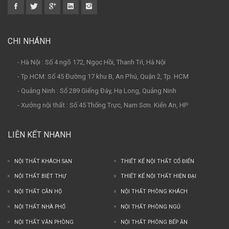
CHI NHÁNH
- Hà Nội : Số 4 ngõ 172, Ngọc Hồi, Thanh Trì, Hà Nội
- Tp.HCM: Số 45 Đường 17 khu B, An Phú, Quận 2, Tp. HCM
- Quảng Ninh : Số 289 Giếng Đáy, Hạ Long, Quảng Ninh
- Xưởng nội thất : Số 45 Thống Trực, Nam Sơn. Kiến An, HP
LIÊN KẾT NHANH
NỘI THẤT KHÁCH SẠN
THIẾT KẾ NỘI THẤT CỔ ĐIỂN
NỘI THẤT BIỆT THỰ
THIẾT KẾ NỘI THẤT HIỆN ĐẠI
NỘI THẤT CĂN HỘ
NỘI THẤT PHÒNG KHÁCH
NỘI THẤT NHÀ PHỐ
NỘI THẤT PHÒNG NGỦ
NỘI THẤT VĂN PHÒNG
NỘI THẤT PHÒNG BẾP ĂN