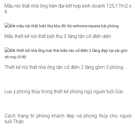
Mẫu nội thất nhà ống hiện đại kết hợp kinh doanh 125,17m2 x
6...
Mẫu thiết kế nội thất biệt thự 3 tầng tân cổ điển diện...
Thiết kế nội thất nhà ống tân cổ điên 2 tầng gồm 3 phòng...
Lưu ý phong thủy trong thiết kế phòng ngủ người tuổi Sửu
Cách trang trí phòng khách đẹp và phong thủy cho người
tuổi Thân