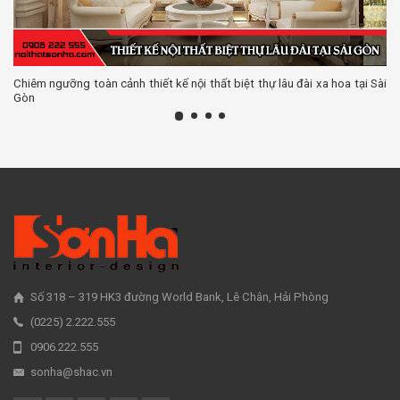
Chiêm ngưỡng toàn cảnh thiết kế nội thất biệt thự lâu đài xa hoa tại Sài
Gòn
Số 318 – 319 HK3 đường World Bank, Lê Chân, Hải Phòng
(0225) 2.222.555
0906.222.555
sonha@shac.vn