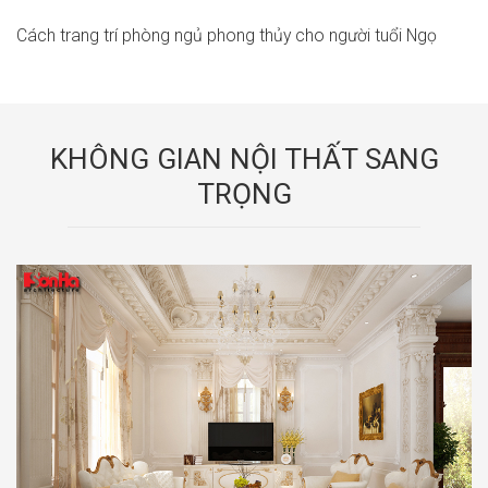
Cách trang trí phòng ngủ phong thủy cho người tuổi Ngọ
KHÔNG GIAN NỘI THẤT SANG
TRỌNG