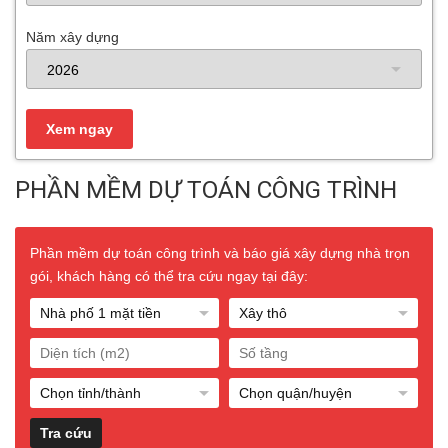
Năm xây dựng
PHẦN MỀM DỰ TOÁN CÔNG TRÌNH
Phần mềm dự toán công trình và báo giá xây dựng nhà trọn
gói, khách hàng có thể tra cứu ngay tại đây: