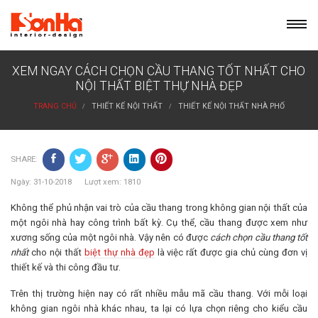
Skip
to
content
XEM NGAY CÁCH CHỌN CẦU THANG TỐT NHẤT CHO
NỘI THẤT BIỆT THỰ NHÀ ĐẸP
TRANG CHỦ
THIẾT KẾ NỘI THẤT
THIẾT KẾ NỘI THẤT NHÀ PHỐ
SHARE:
Ngày: 31-10-2018 Lượt xem: 1810
Không thể phủ nhận vai trò của cầu thang trong không gian nội thất của
một ngôi nhà hay công trình bất kỳ. Cụ thể, cầu thang được xem như
xương sống của một ngôi nhà. Vậy nên có được
cách
chọn cầu thang tốt
nhất
cho nội thất
biệt thự nhà đẹp
là việc rất được gia chủ cùng đơn vị
thiết kế và thi công đầu tư.
Trên thị trường hiện nay có rất nhiều mẫu mã cầu thang. Với mỗi loại
không gian ngôi nhà khác nhau, ta lại có lựa chọn riêng cho kiểu cầu