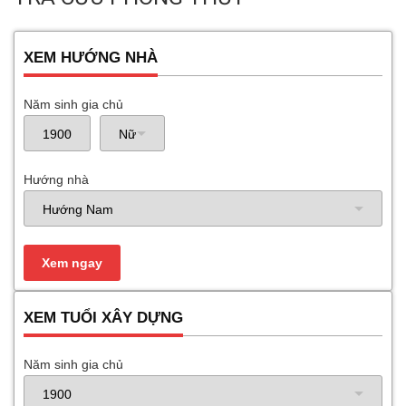
XEM HƯỚNG NHÀ
Năm sinh gia chủ
Hướng nhà
XEM TUỔI XÂY DỰNG
Năm sinh gia chủ