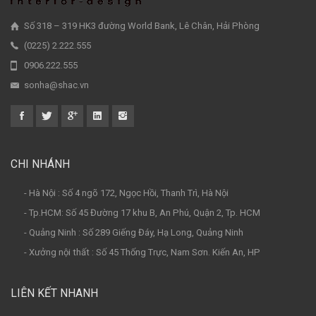
Số 318 – 319 HK3 đường World Bank, Lê Chân, Hải Phòng
(0225) 2.222.555
0906.222.555
sonha@shac.vn
CHI NHÁNH
- Hà Nội : Số 4 ngõ 172, Ngọc Hồi, Thanh Trì, Hà Nội
- Tp.HCM: Số 45 Đường 17 khu B, An Phú, Quận 2, Tp. HCM
- Quảng Ninh : Số 289 Giếng Đáy, Hạ Long, Quảng Ninh
- Xưởng nội thất : Số 45 Thống Trực, Nam Sơn. Kiến An, HP
LIÊN KẾT NHANH