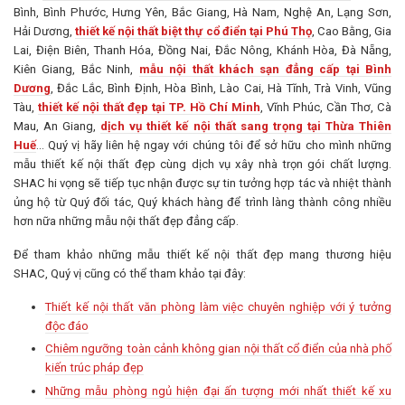
Bình, Bình Phước, Hưng Yên, Bắc Giang, Hà Nam, Nghệ An, Lạng Sơn,
Hải Dương,
thiết kế nội thất biệt thự cổ điển tại Phú Thọ
, Cao Bằng, Gia
Lai, Điện Biên, Thanh Hóa, Đồng Nai, Đắc Nông, Khánh Hòa, Đà Nẵng,
Kiên Giang, Bắc Ninh,
mẫu nội thất khách sạn đẳng cấp tại Bình
Dương
, Đắc Lắc, Bình Định, Hòa Bình, Lào Cai, Hà Tĩnh, Trà Vinh, Vũng
Tàu,
thiết kế nội thất đẹp tại TP. Hồ Chí Minh
, Vĩnh Phúc, Cần Thơ, Cà
Mau, An Giang,
dịch vụ thiết kế nội thất sang trọng tại Thừa Thiên
Huế
… Quý vị hãy liên hệ ngay với chúng tôi để sở hữu cho mình những
mẫu thiết kế nội thất đẹp cùng dịch vụ xây nhà trọn gói chất lượng.
SHAC hi vọng sẽ tiếp tục nhận được sự tin tưởng hợp tác và nhiệt thành
ủng hộ từ Quý đối tác, Quý khách hàng để trình làng thành công nhiều
hơn nữa những mẫu nội thất đẹp đẳng cấp.
Để tham khảo những mẫu thiết kế nội thất đẹp mang thương hiệu
SHAC, Quý vị cũng có thể tham khảo tại đây:
Thiết kế nội thất văn phòng làm việc chuyên nghiệp với ý tưởng
độc đáo
Chiêm ngưỡng toàn cảnh không gian nội thất cổ điển của nhà phố
kiến trúc pháp đẹp
Những mẫu phòng ngủ hiện đại ấn tượng mới nhất thiết kế xu