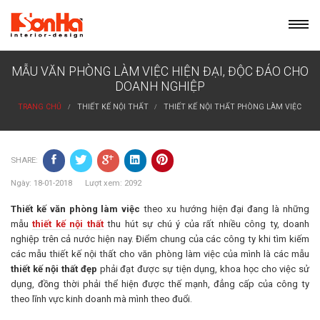
Skip
to
content
MẪU VĂN PHÒNG LÀM VIỆC HIỆN ĐẠI, ĐỘC ĐÁO CHO
DOANH NGHIỆP
TRANG CHỦ
THIẾT KẾ NỘI THẤT
THIẾT KẾ NỘI THẤT PHÒNG LÀM VIỆC
SHARE:
Ngày: 18-01-2018 Lượt xem: 2092
Thiết kế văn phòng làm việc
theo xu hướng hiện đại đang là những
mẫu
thiết kế nội thất
thu hút sự chú ý của rất nhiều công ty, doanh
nghiệp trên cả nước hiện nay. Điểm chung của các công ty khi tìm kiếm
các mẫu thiết kế nội thất cho văn phòng làm việc của mình là các mẫu
thiết kế nội thất đẹp
phải đạt được sự tiện dụng, khoa học cho việc sử
dụng, đồng thời phải thể hiện được thế mạnh, đẳng cấp của công ty
theo lĩnh vực kinh doanh mà mình theo đuổi.