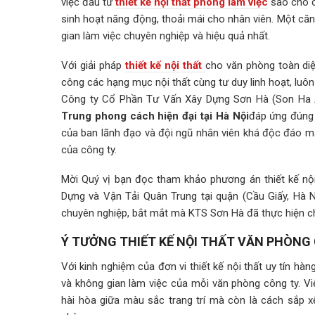
việc đầu tư
thiết kế nội thất phòng làm việc
sao cho c
sinh hoạt năng động, thoải mái cho nhân viên. Một că
gian làm việc chuyên nghiệp và hiệu quả nhất.
Với giải pháp
thiết kế nội thất
cho văn phòng toàn diện
công các hạng mục nội thất cùng tư duy linh hoạt, luô
Công ty Cổ Phần Tư Vấn Xây Dựng Sơn Hà (Son Ha A
Trung phong cách hiện đại tại Hà Nội
đáp ứng đúng 
của ban lãnh đạo và đội ngũ nhân viên khá độc đáo man
của công ty.
Mời Quý vị bạn đọc tham khảo phương án thiết kế nội
Dựng và Vận Tải Quân Trung tại quận (Cầu Giấy, Hà Nộ
chuyên nghiệp, bắt mắt mà KTS Sơn Hà đã thực hiện c
Ý TƯỞNG THIẾT KẾ NỘI THẤT VĂN PHÒNG 
Với kinh nghiệm của đơn vi thiết kế nội thất uy tín h
và không gian làm việc của mỗi văn phòng công ty. Việ
hài hòa giữa màu sắc trang trí mà còn là cách sắp 