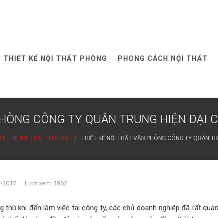
THIẾT KẾ NỘI THẤT PHÒNG
PHONG CÁCH NỘI THẤT
PHÒNG CÔNG TY QUÂN TRUNG HIỆN ĐẠI C
IẾT KẾ NỘI THẤT HIỆN ĐẠI
THIẾT KẾ NỘI THẤT VĂN PHÒNG CÔNG TY QUÂN TR
7-2017 Lượt xem: 1862
 thú khi đến làm việc tại công ty, các chủ doanh nghiệp đã rất qua