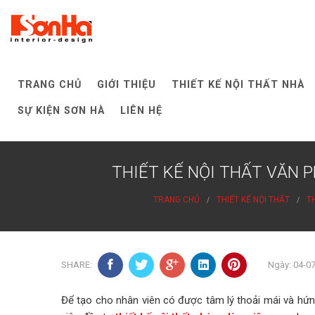
Skip
to
content
TRANG CHỦ
GIỚI THIỆU
THIẾT KẾ NỘI THẤT NHÀ
SỰ KIỆN SƠN HÀ
LIÊN HỆ
THIẾT KẾ NỘI THẤT VĂN 
TRANG CHỦ
THIẾT KẾ NỘI THẤT
TH
SHARE:
Ngày: 04-0
Để tạo cho nhân viên có được tâm lý thoải mái và hứng