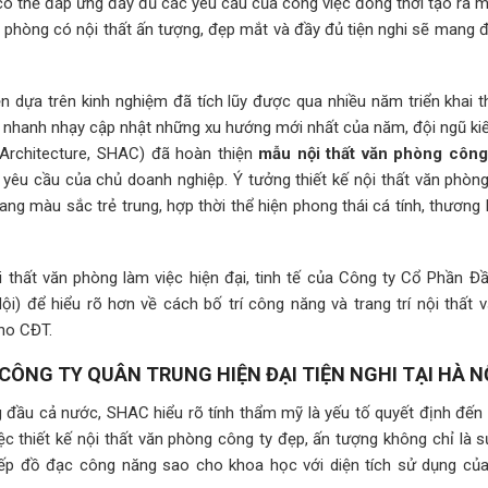
ó thể đáp ứng đầy đủ các yêu cầu của công việc đồng thời tạo ra m
n phòng có nội thất ấn tượng, đẹp mắt và đầy đủ tiện nghi sẽ mang 
 dựa trên kinh nghiệm đã tích lũy được qua nhiều năm triển khai th
n nhanh nhạy cập nhật những xu hướng mới nhất của năm, đội ngũ kiế
rchitecture, SHAC) đã hoàn thiện
mẫu nội thất văn phòng công
yêu cầu của chủ doanh nghiệp. Ý tưởng thiết kế nội thất văn phòng
g màu sắc trẻ trung, hợp thời thể hiện phong thái cá tính, thương 
 thất văn phòng làm việc hiện đại, tinh tế của Công ty Cổ Phần Đ
i) để hiểu rõ hơn về cách bố trí công năng và trang trí nội thất 
ho CĐT.
CÔNG TY QUÂN TRUNG HIỆN ĐẠI TIỆN NGHI TẠI HÀ N
àng đầu cả nước, SHAC hiểu rõ tính thẩm mỹ là yếu tố quyết định đến
c thiết kế nội thất văn phòng công ty đẹp, ấn tượng không chỉ là s
xếp đồ đạc công năng sao cho khoa học với diện tích sử dụng củ