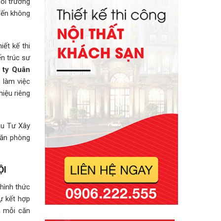
ôi trường
đến không
iết kế thi
n trúc sư
 ty Quân
 làm việc
hiệu riêng
ầu Tư Xây
văn phòng
ỘI
 hình thức
ự kết hợp
a mỗi căn