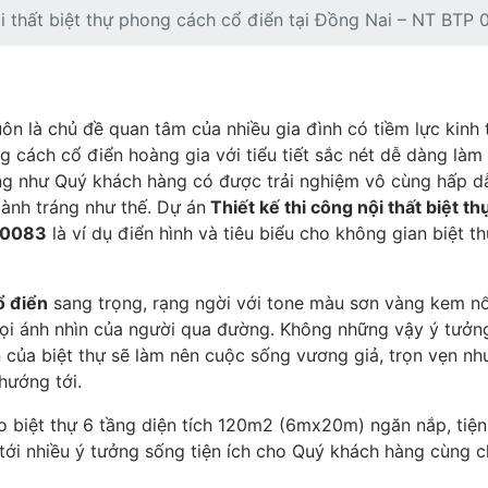
ội thất biệt thự phong cách cổ điển tại Đồng Nai – NT BTP
ôn là chủ đề quan tâm của nhiều gia đình có tiềm lực kinh 
 cách cổ điển hoàng gia với tiểu tiết sắc nét dễ dàng làm
g như Quý khách hàng có được trải nghiệm vô cùng hấp d
ành tráng như thế. Dự án
Thiết kế thi công nội thất biệt th
P 0083
là ví dụ điển hình và tiêu biểu cho không gian biệt t
ổ điển
sang trọng, rạng ngời với tone màu sơn vàng kem nổ
mọi ánh nhìn của người qua đường. Không những vậy ý tưởn
n của biệt thự sẽ làm nên cuộc sống vương giả, trọn vẹn nh
ướng tới.
 biệt thự 6 tầng diện tích 120m2 (6mx20m) ngăn nắp, tiện
ới nhiều ý tưởng sống tiện ích cho Quý khách hàng cùng 