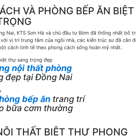
ÁCH VÀ PHÒNG BẾP ĂN BIỆT
 TRỌNG
ồng Nai, KTS Sơn Hà và chủ đầu tư Bờm đã thống nhất bố tr
với vị trí trung tâm của ngôi nhà, các kiến trúc sư đã cân đ
 một cách tinh tế theo phong cách sống hoàn mỹ nhất.
ông nội thất phòng
g đẹp tại Đồng Nai
phòng bếp ăn
trang trí
ho bữa cơm thường
NỘI THẤT BIỆT THỰ PHONG