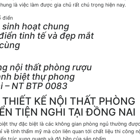
ung là việc làm được gia chủ rất chú trọng hiện nay.
g sinh hoạt chung
iển tinh tế và đẹp mắt
 cùng
ông nội thất phòng rượu
nh biệt thự phong
ai – NT BTP 0083
THIẾT KẾ NỘI THẤT PHÒNG
ỂN TIỆN NGHI TẠI ĐỒNG NAI
t biệt thự đặc biệt là các không gian phòng ngủ thường đượ
ỉ về tính thẩm mỹ mà còn liên quan tới chất liệu thi công nộ
iến trúc xung quanh và độ bền của sản phẩm.