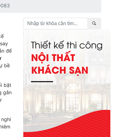
 0083
tế
 say
ẫn để
ự
hự bề
i bật
g gắn
ư
 nghi
chiêm