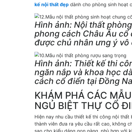
kế nội thất đẹp
dành cho phòng sinh hoạt ch
Hình ảnh: Nội thất phòn
phong cách Châu Âu cổ đ
được chủ nhân ưng ý vô
Hình ảnh: Thiết kế thi c
ngăn nắp và khoa học dà
cách cổ điển tại Đồng N
KHÁM PHÁ CÁC MẪU 
NGỦ BIỆT THỰ CỔ ĐI
Hiện nay nhu cầu thiết kế thi công nội thấ
thành viên đưa ra yêu cầu rất cao, không ch
sao cho kiểu dáng gọn gàng, phù hợp với k