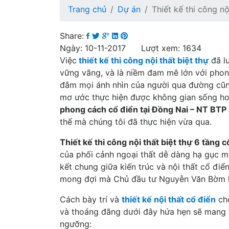
Trang chủ
Dự án
Thiết kế thi công n
Share:
Ngày: 10-11-2017 Lượt xem: 1634
Việc
thiết kế thi công nội thất biệt thự
đã lu
vững vãng, và là niềm đam mê lớn với phong
đắm mọi ánh nhìn của người qua đường cũn
mơ ước thực hiện được không gian sống ho
phong cách cổ điển tại Đồng Nai – NT BT
thế mà chúng tôi đã thực hiện vừa qua.
Thiết kế thi công nội thất biệt thự 6 tầng c
của phối cảnh ngoại thất dễ dàng hạ gục 
kết chung giữa kiến trúc và nội thất cổ điể
mong đợi mà Chủ đầu tư Nguyễn Văn Bờm h
Cách bày trí và
thiết kế nội thất cổ điển
cho
và thoáng đãng dưới đây hứa hẹn sẽ mang t
ngưỡng: