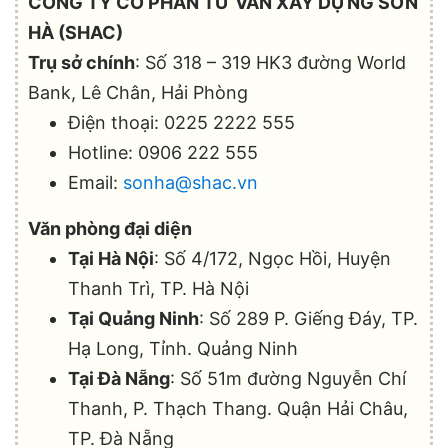
CÔNG TY CỔ PHẦN TƯ VẤN XÂY DỰNG SƠN
HÀ (SHAC)
Trụ sở chính
: Số 318 – 319 HK3 đường World
Bank, Lê Chân, Hải Phòng
Điện thoại: 0225 2222 555
Hotline: 0906 222 555
Email:
sonha@shac.vn
Văn phòng đại diện
Tại Hà Nội
: Số 4/172, Ngọc Hồi, Huyện
Thanh Trì, TP. Hà Nội
Tại Quảng Ninh
: Số 289 P. Giếng Đáy, TP.
Hạ Long, Tỉnh. Quảng Ninh
Tại Đà Nẵng
: Số 51m đường Nguyễn Chí
Thanh, P. Thạch Thang. Quận Hải Châu,
TP. Đà Nẵng