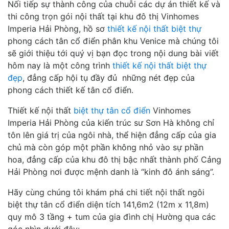
Nối tiếp sự thành công của chuỗi các dự án thiết kế và
thi công trọn gói nội thất tại khu đô thị Vinhomes
Imperia Hải Phòng, hồ sơ
thiết kế nội thất biệt thự
phong cách tân cổ điển phân khu Venice mà chúng tôi
sẽ giới thiệu tới quý vị bạn đọc trong nội dung bài viết
hôm nay là một công trình
thiết kế nội thất
biệt thự
đẹp
, đẳng cấp hội tụ đầy đủ những nét đẹp của
phong cách thiết kế tân cổ điển.
Thiết kế nội thất
biệt thự tân cổ điển
Vinhomes
Imperia Hải Phòng của kiến trúc sư Sơn Hà không chỉ
tôn lên giá trị của ngôi nhà, thể hiện đẳng cấp của gia
chủ mà còn góp một phần không nhỏ vào sự phần
hoa, đẳng cấp của khu đô thị bậc nhất thành phố Cảng
Hải Phòng nơi được mệnh danh là “kinh đô ánh sáng”.
Hãy cùng chúng tôi khám phá chi tiết nội thất ngôi
biệt thự tân cổ điển diện tích 141,6m2 (12m x 11,8m)
quy mô 3 tầng + tum của gia đình chị Hường qua các
góc nhìn dưới đây: