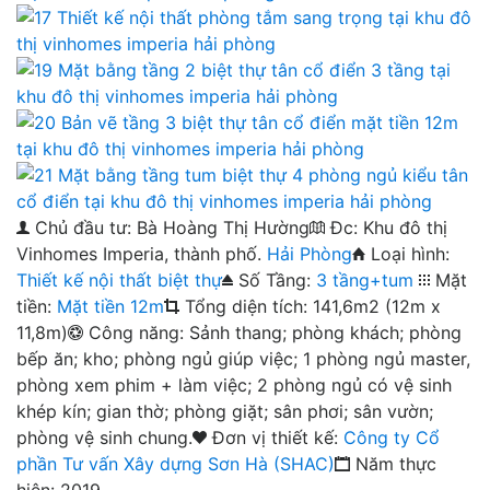
Chủ đầu tư: Bà Hoàng Thị Hường
Đc: Khu đô thị
Vinhomes Imperia, thành phố.
Hải Phòng
Loại hình:
Thiết kế nội thất biệt thự
Số Tầng:
3 tầng+tum
Mặt
tiền:
Mặt tiền 12m
Tổng diện tích: 141,6m2 (12m x
11,8m)
Công năng: Sảnh thang; phòng khách; phòng
bếp ăn; kho; phòng ngủ giúp việc; 1 phòng ngủ master,
phòng xem phim + làm việc; 2 phòng ngủ có vệ sinh
khép kín; gian thờ; phòng giặt; sân phơi; sân vườn;
phòng vệ sinh chung.
Đơn vị thiết kế:
Công ty Cổ
phần Tư vấn Xây dựng Sơn Hà (SHAC)
Năm thực
hiện: 2019