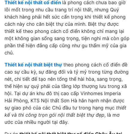
Thiết kế nội thất cổ điển
là phong cách chưa bao giờ
lỗi mốt trong nhu cầu trang trí nội thất, nhưng Quý
khách hàng phải hết sức cẩn trọng khi thiết kế phong
cách này cho căn biệt thự của mình. Biệt thự được
thiết kế theo phong cách cổ điển không chỉ mang lại
một không gian sống sang trọng, tiện nghi mà còn góp
phần thể hiện đẳng cấp cũng như gu thẩm mỹ của gia
chủ.
Thiết kế nội thất biệt thự
theo phong cách cổ điển đề
cao sự cầu kỳ, sự đăng đối và tỷ mỷ trong từng đường
nét, chi tiết để tạo nên tổng thể hài hòa, sang trọng,
thể hiện sự quý phái của tầng lớp thượng lưu trong xã
hội. Tại dự án khu đô thị cao cấp Vinhomes Imperia
Hải Phòng, KTS Nội thất Sơn Hà hân hạnh nhận được
sự giao phó của các Chủ đầu tư trong hạng mục
thiết
kế và thi công trọn gói nội thất biệt thự đẹp
, là mơ
ước của nhiều người tại đây.
Dự án
thiết kế nội thất biệt thự cổ điển Châu Âu tại