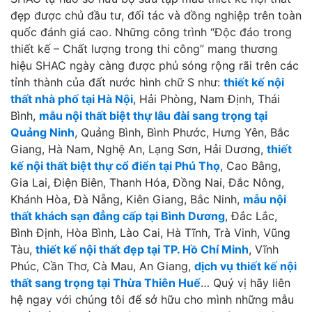
đẹp được chủ đầu tư, đối tác và đồng nghiệp trên toàn
quốc đánh giá cao. Những công trình “Độc đáo trong
thiết kế – Chất lượng trong thi công” mang thương
hiệu SHAC ngày càng được phủ sóng rộng rãi trên các
tỉnh thành của đất nước hình chữ S như:
thiết kế nội
thất nhà phố tại Hà Nội
, Hải Phòng, Nam Định, Thái
Bình,
mẫu nội thất biệt thự lâu đài sang trọng tại
Quảng Ninh
, Quảng Bình, Bình Phước, Hưng Yên, Bắc
Giang, Hà Nam, Nghệ An, Lạng Sơn, Hải Dương,
thiết
kế nội thất biệt thự cổ điển tại Phú Thọ
, Cao Bằng,
Gia Lai, Điện Biên, Thanh Hóa, Đồng Nai, Đắc Nông,
Khánh Hòa, Đà Nẵng, Kiên Giang, Bắc Ninh,
mẫu nội
thất khách sạn đẳng cấp tại Bình Dương
, Đắc Lắc,
Bình Định, Hòa Bình, Lào Cai, Hà Tĩnh, Trà Vinh, Vũng
Tàu,
thiết kế nội thất đẹp tại TP. Hồ Chí Minh
, Vĩnh
Phúc, Cần Thơ, Cà Mau, An Giang,
dịch vụ thiết kế nội
thất sang trọng tại Thừa Thiên Huế
… Quý vị hãy liên
hệ ngay với chúng tôi để sở hữu cho mình những mẫu