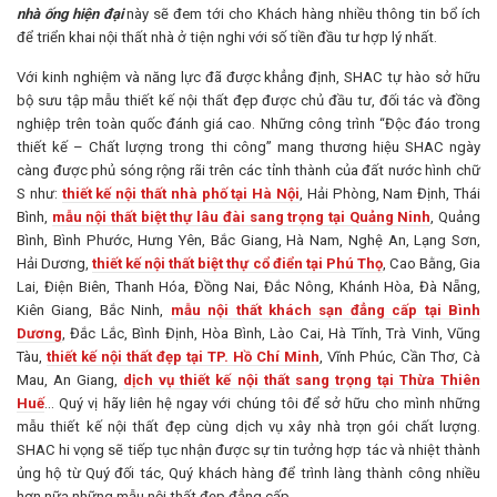
nhà ống hiện đại
này sẽ đem tới cho Khách hàng nhiều thông tin bổ ích
để triển khai nội thất nhà ở tiện nghi với số tiền đầu tư hợp lý nhất.
Với kinh nghiệm và năng lực đã được khẳng định, SHAC tự hào sở hữu
bộ sưu tập mẫu thiết kế nội thất đẹp được chủ đầu tư, đối tác và đồng
nghiệp trên toàn quốc đánh giá cao. Những công trình “Độc đáo trong
thiết kế – Chất lượng trong thi công” mang thương hiệu SHAC ngày
càng được phủ sóng rộng rãi trên các tỉnh thành của đất nước hình chữ
S như:
thiết kế nội thất nhà phố tại Hà Nội
, Hải Phòng, Nam Định, Thái
Bình,
mẫu nội thất biệt thự lâu đài sang trọng tại Quảng Ninh
, Quảng
Bình, Bình Phước, Hưng Yên, Bắc Giang, Hà Nam, Nghệ An, Lạng Sơn,
Hải Dương,
thiết kế nội thất biệt thự cổ điển tại Phú Thọ
, Cao Bằng, Gia
Lai, Điện Biên, Thanh Hóa, Đồng Nai, Đắc Nông, Khánh Hòa, Đà Nẵng,
Kiên Giang, Bắc Ninh,
mẫu nội thất khách sạn đẳng cấp tại Bình
Dương
, Đắc Lắc, Bình Định, Hòa Bình, Lào Cai, Hà Tĩnh, Trà Vinh, Vũng
Tàu,
thiết kế nội thất đẹp tại TP. Hồ Chí Minh
, Vĩnh Phúc, Cần Thơ, Cà
Mau, An Giang,
dịch vụ thiết kế nội thất sang trọng tại Thừa Thiên
Huế
… Quý vị hãy liên hệ ngay với chúng tôi để sở hữu cho mình những
mẫu thiết kế nội thất đẹp cùng dịch vụ xây nhà trọn gói chất lượng.
SHAC hi vọng sẽ tiếp tục nhận được sự tin tưởng hợp tác và nhiệt thành
ủng hộ từ Quý đối tác, Quý khách hàng để trình làng thành công nhiều
hơn nữa những mẫu nội thất đẹp đẳng cấp.