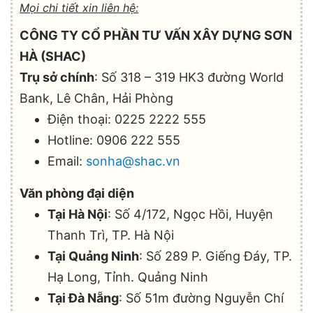
Mọi chi tiết xin liên hệ:
CÔNG TY CỔ PHẦN TƯ VẤN XÂY DỰNG SƠN
HÀ (SHAC)
Trụ sở chính
: Số 318 – 319 HK3 đường World
Bank, Lê Chân, Hải Phòng
Điện thoại: 0225 2222 555
Hotline: 0906 222 555
Email:
sonha@shac.vn
Văn phòng đại diện
Tại Hà Nội
: Số 4/172, Ngọc Hồi, Huyện
Thanh Trì, TP. Hà Nội
Tại Quảng Ninh
: Số 289 P. Giếng Đáy, TP.
Hạ Long, Tỉnh. Quảng Ninh
Tại Đà Nẵng
: Số 51m đường Nguyễn Chí