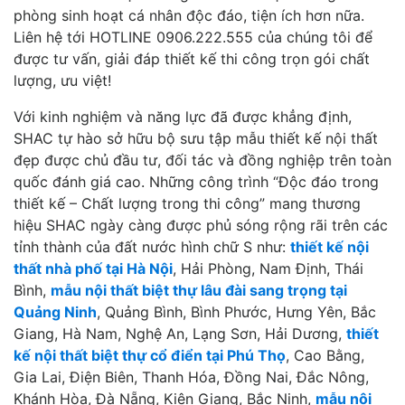
phòng sinh hoạt cá nhân độc đáo, tiện ích hơn nữa.
Liên hệ tới HOTLINE 0906.222.555 của chúng tôi để
được tư vấn, giải đáp thiết kế thi công trọn gói chất
lượng, ưu việt!
Với kinh nghiệm và năng lực đã được khẳng định,
SHAC tự hào sở hữu bộ sưu tập mẫu thiết kế nội thất
đẹp được chủ đầu tư, đối tác và đồng nghiệp trên toàn
quốc đánh giá cao. Những công trình “Độc đáo trong
thiết kế – Chất lượng trong thi công” mang thương
hiệu SHAC ngày càng được phủ sóng rộng rãi trên các
tỉnh thành của đất nước hình chữ S như:
thiết kế nội
thất nhà phố tại Hà Nội
, Hải Phòng, Nam Định, Thái
Bình,
mẫu nội thất biệt thự lâu đài sang trọng tại
Quảng Ninh
, Quảng Bình, Bình Phước, Hưng Yên, Bắc
Giang, Hà Nam, Nghệ An, Lạng Sơn, Hải Dương,
thiết
kế nội thất biệt thự cổ điển tại Phú Thọ
, Cao Bằng,
Gia Lai, Điện Biên, Thanh Hóa, Đồng Nai, Đắc Nông,
Khánh Hòa, Đà Nẵng, Kiên Giang, Bắc Ninh,
mẫu nội