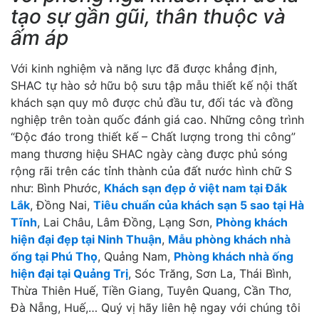
tạo sự gần gũi, thân thuộc và
ấm áp
Với kinh nghiệm và năng lực đã được khẳng định,
SHAC tự hào sở hữu bộ sưu tập mẫu thiết kế nội thất
khách sạn quy mô được chủ đầu tư, đối tác và đồng
nghiệp trên toàn quốc đánh giá cao. Những công trình
“Độc đáo trong thiết kế – Chất lượng trong thi công”
mang thương hiệu SHAC ngày càng được phủ sóng
rộng rãi trên các tỉnh thành của đất nước hình chữ S
như: Bình Phước,
Khách sạn đẹp ở việt nam tại Đắk
Lắk
, Đồng Nai,
Tiêu chuẩn của khách sạn 5 sao tại Hà
Tĩnh
, Lai Châu, Lâm Đồng, Lạng Sơn,
Phòng khách
hiện đại đẹp tại Ninh Thuận
,
Mẫu phòng khách nhà
ống tại Phú Thọ
, Quảng Nam,
Phòng khách nhà ống
hiện đại tại Quảng Trị
, Sóc Trăng, Sơn La, Thái Bình,
Thừa Thiên Huế, Tiền Giang, Tuyên Quang, Cần Thơ,
Đà Nẵng, Huế,… Quý vị hãy liên hệ ngay với chúng tôi