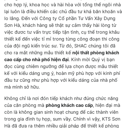
cho hợp lý, khoa học và hài hòa với tổng thể ngôi nhà
lại luôn là điều khiến các chủ đầu tư khá băn khoăn và
lo lắng. Đến với Công ty Cổ phần Tư Vấn Xây Dựng
Sơn Hà, khách hàng sẽ thật sự cảm thấy hài lòng từ
việc đươc tư vấn trực tiếp tận tình, cụ thể trong khâu
thiết kế đến việc tỉ mỉ trong từng công đoạn thi công
của đội ngũ kiến trúc sư. Từ đó, SHAC chúng tôi đã
cho ra mắt những mẫu thiết kế
nội thất phòng khách
cao cấp cho nhà phố hiện đại
. Kính mời Quý vị bạn
đọc cùng chiêm ngưỡng để lựa chọn được mẫu thiết
kế với kiểu dáng ưng ý, hoàn mỹ phù hợp với kinh phí
đầu tư cũng như phù hợp với kiểu dáng của nhà phố
mà mình sở hữu.
Không chỉ là nơi đón tiếp khách như đúng chức năng
của căn phòng mà
phòng khách cao cấp
, hiện đại mà
còn là không gian sinh hoạt chung để các thành viên
trong gia đình tụ họp, sum vầy. Chính vì vậy, KTS Sơn
Hà đã đưa ra thêm nhiều giải pháp để thiết kế phòng