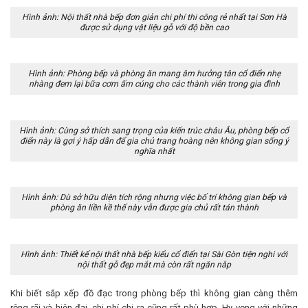
Hình ảnh: Nội thất nhà bếp đơn giản chi phí thi công rẻ nhất tại Sơn Hà
được sử dụng vật liệu gỗ với độ bền cao
Hình ảnh: Phòng bếp và phòng ăn mang âm hưởng tân cổ điển nhẹ
nhàng đem lại bữa cơm ấm cúng cho các thành viên trong gia đình
Hình ảnh: Cùng sở thích sang trọng của kiến trúc châu Âu, phòng bếp cổ
điển này là gợi ý hấp dẫn để gia chủ trang hoàng nên không gian sống ý
nghĩa nhất
Hình ảnh: Dù sở hữu diện tích rộng nhưng việc bố trí không gian bếp và
phòng ăn liền kề thế này vẫn được gia chủ rất tán thành
Hình ảnh: Thiết kế nội thất nhà bếp kiểu cổ điển tại Sài Gòn tiện nghi với
nội thất gỗ đẹp mắt mà còn rất ngăn nắp
Khi biết sắp xếp đồ đạc trong phòng bếp thì không gian càng thêm
rộng rãi và hiện đại, chi phí chi ra cũng rất phù hợp. Hy vọng với những