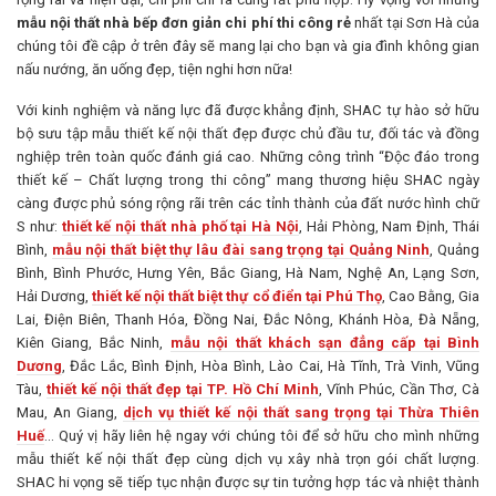
mẫu nội thất nhà bếp đơn giản chi phí thi công rẻ
nhất tại Sơn Hà của
chúng tôi đề cập ở trên đây sẽ mang lại cho bạn và gia đình không gian
nấu nướng, ăn uống đẹp, tiện nghi hơn nữa!
Với kinh nghiệm và năng lực đã được khẳng định, SHAC tự hào sở hữu
bộ sưu tập mẫu thiết kế nội thất đẹp được chủ đầu tư, đối tác và đồng
nghiệp trên toàn quốc đánh giá cao. Những công trình “Độc đáo trong
thiết kế – Chất lượng trong thi công” mang thương hiệu SHAC ngày
càng được phủ sóng rộng rãi trên các tỉnh thành của đất nước hình chữ
S như:
thiết kế nội thất nhà phố tại Hà Nội
, Hải Phòng, Nam Định, Thái
Bình,
mẫu nội thất biệt thự lâu đài sang trọng tại Quảng Ninh
, Quảng
Bình, Bình Phước, Hưng Yên, Bắc Giang, Hà Nam, Nghệ An, Lạng Sơn,
Hải Dương,
thiết kế nội thất biệt thự cổ điển tại Phú Thọ
, Cao Bằng, Gia
Lai, Điện Biên, Thanh Hóa, Đồng Nai, Đắc Nông, Khánh Hòa, Đà Nẵng,
Kiên Giang, Bắc Ninh,
mẫu nội thất khách sạn đẳng cấp tại Bình
Dương
, Đắc Lắc, Bình Định, Hòa Bình, Lào Cai, Hà Tĩnh, Trà Vinh, Vũng
Tàu,
thiết kế nội thất đẹp tại TP. Hồ Chí Minh
, Vĩnh Phúc, Cần Thơ, Cà
Mau, An Giang,
dịch vụ thiết kế nội thất sang trọng tại Thừa Thiên
Huế
… Quý vị hãy liên hệ ngay với chúng tôi để sở hữu cho mình những
mẫu thiết kế nội thất đẹp cùng dịch vụ xây nhà trọn gói chất lượng.
SHAC hi vọng sẽ tiếp tục nhận được sự tin tưởng hợp tác và nhiệt thành