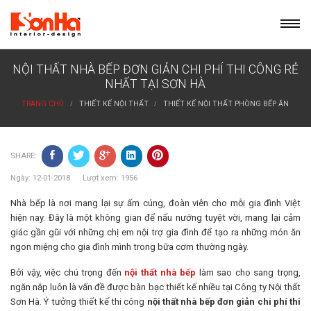
Skip
to
content
NỘI THẤT NHÀ BẾP ĐƠN GIẢN CHI PHÍ THI CÔNG RẺ
NHẤT TẠI SƠN HÀ
TRANG CHỦ
THIẾT KẾ NỘI THẤT
THIẾT KẾ NỘI THẤT PHÒNG BẾP ĂN
SHARE:
Ngày: 12-01-2018 Lượt xem: 1956
Nhà bếp là nơi mang lại sự ấm cúng, đoàn viên cho mỗi gia đình Việt
hiện nay. Đây là một không gian để nấu nướng tuyệt vời, mang lại cảm
giác gần gũi với những chị em nội trợ gia đình để tạo ra những món ăn
ngon miệng cho gia đình mình trong bữa cơm thường ngày.
Bởi vậy, việc chú trọng đến
nội thất nhà bếp
làm sao cho sang trọng,
ngăn nắp luôn là vấn đề được bàn bạc thiết kế nhiều tại Công ty Nội thất
Sơn Hà. Ý tưởng thiết kế thi công
nội thất nhà bếp đơn giản chi phí thi