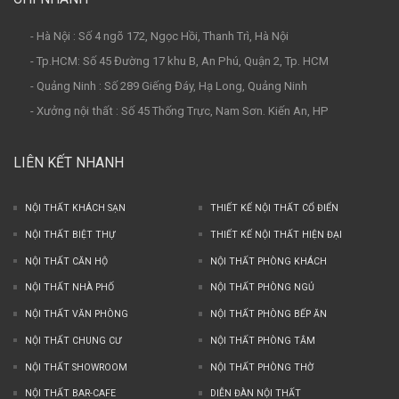
- Hà Nội : Số 4 ngõ 172, Ngọc Hồi, Thanh Trì, Hà Nội
- Tp.HCM: Số 45 Đường 17 khu B, An Phú, Quận 2, Tp. HCM
- Quảng Ninh : Số 289 Giếng Đáy, Hạ Long, Quảng Ninh
- Xưởng nội thất : Số 45 Thống Trực, Nam Sơn. Kiến An, HP
LIÊN KẾT NHANH
NỘI THẤT KHÁCH SẠN
THIẾT KẾ NỘI THẤT CỔ ĐIỂN
NỘI THẤT BIỆT THỰ
THIẾT KẾ NỘI THẤT HIỆN ĐẠI
NỘI THẤT CĂN HỘ
NỘI THẤT PHÒNG KHÁCH
NỘI THẤT NHÀ PHỐ
NỘI THẤT PHÒNG NGỦ
NỘI THẤT VĂN PHÒNG
NỘI THẤT PHÒNG BẾP ĂN
NỘI THẤT CHUNG CƯ
NỘI THẤT PHÒNG TẮM
NỘI THẤT SHOWROOM
NỘI THẤT PHÒNG THỜ
NỘI THẤT BAR-CAFE
DIỄN ĐÀN NỘI THẤT