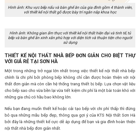
Hình ảnh: Khu vực bếp nấu và bàn ghế ăn của gia đình gồm 4 thành viên,
với thiết kế nội thất gỗ được bày trí ngăn nắp khoa học
Hình ảnh: Không gian ẩm thực với thiết kế nội thất hiện đại và tinh tế, tủ
bếp và bàn ghế ăn xinh xắn phù hợp với diện tích và thuận tiện cho người
sử dụng
THIẾT KẾ NỘI THẤT NHÀ BẾP ĐƠN GIẢN CHO BIỆT THỰ
VỚI GIÁ RẺ TẠI SƠN HÀ
Một trong những trở ngại lớn nhất trong việc thiết kế nội thất nhà bếp
chính là chi phí bởi phòng bếp không chỉ cần được hoàn thiện với nội
thất đơn giản mà còn cần hệ thống trang thiết bị bếp. Lựa chọn vật liệu
cho bếp sao cho vừa bền lại vừa tiết kiệm chi phí là một bài toán khó với
những gia chủ có hầu bao không lớn.
Nếu bạn đang muốn thiết kế hoặc cải tạo bếp với chi phí thấp thì đừng
bỏ qua những mẫu bếp đẹp, thông qua gợi ý của KTS Nội thất Sơn Hà
bởi đây là những thiết kế cực dễ áp dụng để bạn và gia đình hoàn thiện
nội thất nhà bếp đơn giản nhất.