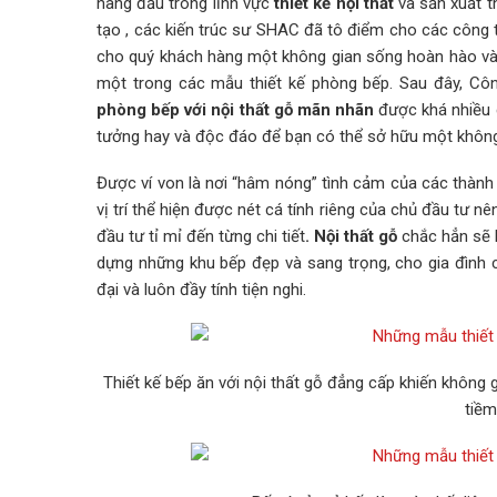
hàng đầu trong lĩnh vực
thiết kế nội thất
và sản xuất t
tạo , các kiến trúc sư SHAC đã tô điểm cho các công 
cho quý khách hàng một không gian sống hoàn hào và ti
một trong các mẫu thiết kế phòng bếp. Sau đây, Công
phòng bếp với nội thất gỗ mãn nhãn
được khá nhiều c
tưởng hay và độc đáo để bạn có thể sở hữu một không 
Được ví von là nơi “hâm nóng” tình cảm của các thàn
vị trí thể hiện được nét cá tính riêng của chủ đầu tư 
đầu tư tỉ mỉ đến từng chi tiết
. Nội thất gỗ
chắc hẳn sẽ l
dựng những khu bếp đẹp và sang trọng, cho gia đình 
đại và luôn đầy tính tiện nghi.
Thiết kế bếp ăn với nội thất gỗ đẳng cấp khiến không g
tiềm