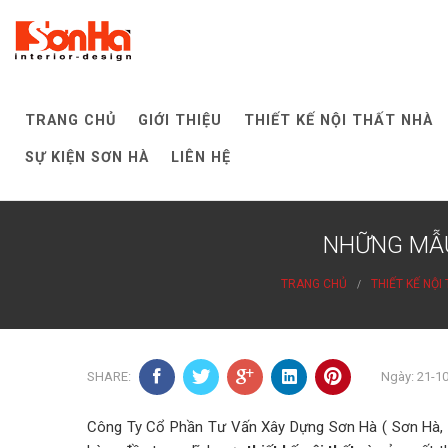
Skip
to
content
TRANG CHỦ
GIỚI THIỆU
THIẾT KẾ NỘI THẤT NHÀ
SỰ KIỆN SƠN HÀ
LIÊN HỆ
NHỮNG MẪU
TRANG CHỦ
THIẾT KẾ NỘI
SHARE:
Ngày: 21-1
Công Ty Cổ Phần Tư Vấn Xây Dựng Sơn Hà ( Sơn Hà, So