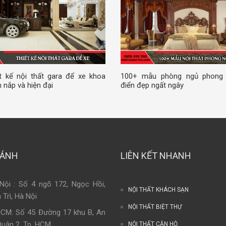
t kế nội thất gara để xe khoa
100+ mẫu phòng ngủ phong
 nắp và hiện đại
điển đẹp ngất ngây
HÁNH
LIÊN KẾT NHANH
Nội : Số 4 ngõ 172, Ngọc Hồi,
NỘI THẤT KHÁCH SẠN
 Trì, Hà Nội
NỘI THẤT BIỆT THỰ
HCM: Số 45 Đường 17 khu B, An
Quận 2, Tp. HCM
NỘI THẤT CĂN HỘ