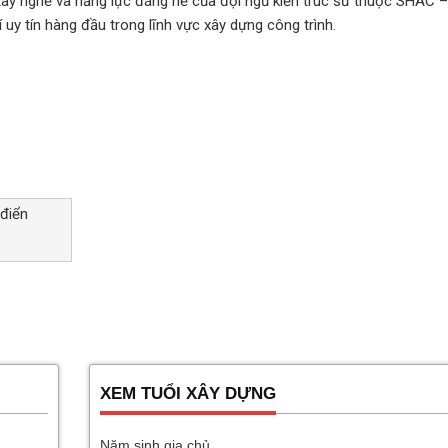
 tay nghề và năng lực đáng nể của đội ngũ kiến trúc sư thuộc SHAC 
í uy tín hàng đầu trong lĩnh vực xây dựng công trình.
 điển
XEM TUỔI XÂY DỰNG
Năm sinh gia chủ