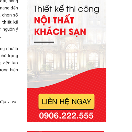
hoạt, sáng
 mang đến
a chọn số
thiết kế
ởi nguồn ý
.
ng như là
 chú trọng
g việc tạo
ượng hiện
địa vị và