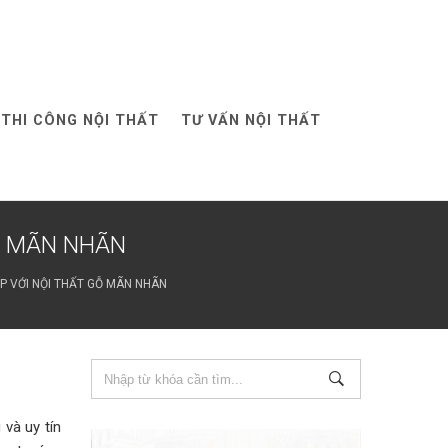
THI CÔNG NỘI THẤT
TƯ VẤN NỘI THẤT
Ỗ MÃN NHÃN
P VỚI NỘI THẤT GỖ MÃN NHÃN
và uy tín