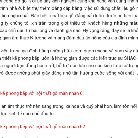
hi công đồ gỗ. Với bề dày kinh nghiệm cùng khả năng vận dụng linh 
trình nhà ở, biệt thự thêm đẳng cấp bằng việc sử dụng chất liệu gỗ
ện nghi nhất. Đặc biệt, chất liệu gỗ đẳng cấp luôn được ưu tiên lự
 ty chúng tôi xin trân trọng giới thiệu tới khách hàng
những mẫu 
ác chủ đầu tư hài lòng và đánh giá cao. Hy vọng rằng, đây sẽ là kh
gian ẩm thực lý tưởng và mang đậm dấu ấn riêng của gia đình mình
h viên trong gia đình bằng những bữa cơm ngon miệng và sum vầy cũ
nên thiết kế phòng bếp luôn là không gian được các kiến trúc sư SHAC
à người bạn đồng hành tốt, hỗ trợ đắc lực cho các kiến trúc sư tron
có được những phút giây đáng nhớ tận hưởng cuộc sống với chất l
ian ẩm thực trở nên sang trọng, xa hoa và quý phái hơn, làm tôn nổi 
 lực kinh tế cho chủ đầu tư.