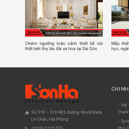
Chiêm ngưỡng toàn cảnh thiết kế nội
Mẫu thiế
thất biệt thự lâu đài xa hoa tại Sài Gòn
học, ngăn
CHI N
- Hà 
Thanh
Số 318 – 319 HK3 đường World Bank,
Lê Chân, Hải Phòng
- Tp.
Phú, 
(0225) 2.222.555