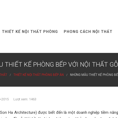
THIẾT KẾ NỘI THẤT PHÒNG
PHONG CÁCH NỘI THẤT
 THIẾT KẾ PHÒNG BẾP VỚI NỘI THẤT G
 THẤT
THIẾT KẾ NỘI THẤT PHÒNG BẾP ĂN
NHỮNG MẪU THIẾT KẾ PHÒNG BẾ
0-2015 Lượt xem: 1463
n Ha Architecture) được biết đến là một doanh nghiệp tiềm năng 