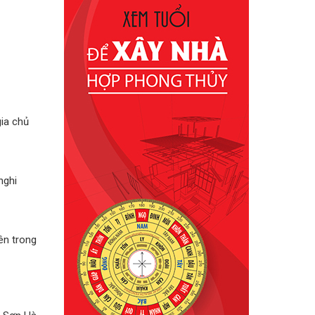
ia chủ
nghi
ên trong