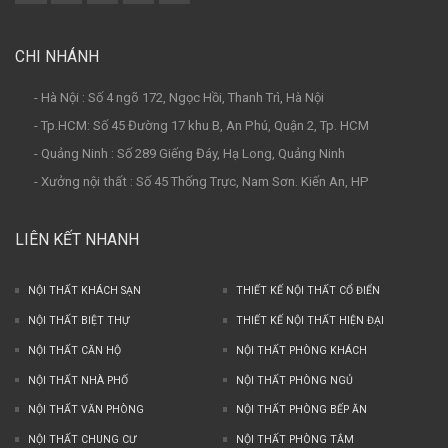
CHI NHÁNH
- Hà Nội : Số 4 ngõ 172, Ngọc Hồi, Thanh Trì, Hà Nội
- Tp.HCM: Số 45 Đường 17 khu B, An Phú, Quận 2, Tp. HCM
- Quảng Ninh : Số 289 Giếng Đáy, Hạ Long, Quảng Ninh
- Xưởng nội thất : Số 45 Thống Trực, Nam Sơn. Kiến An, HP
LIÊN KẾT NHANH
NỘI THẤT KHÁCH SẠN
THIẾT KẾ NỘI THẤT CỔ ĐIỂN
NỘI THẤT BIỆT THỰ
THIẾT KẾ NỘI THẤT HIỆN ĐẠI
NỘI THẤT CĂN HỘ
NỘI THẤT PHÒNG KHÁCH
NỘI THẤT NHÀ PHỐ
NỘI THẤT PHÒNG NGỦ
NỘI THẤT VĂN PHÒNG
NỘI THẤT PHÒNG BẾP ĂN
NỘI THẤT CHUNG CƯ
NỘI THẤT PHÒNG TẮM