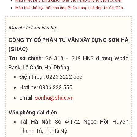
Mẫu thiết kế phòng khách biệt thự Pháp phong cách cổ điển
Mẫu thiết kế nội thất nhà ống Pháp trang nhã đẹp tại Sài Gòn
Mọi chi tiết xin liên hệ:
CÔNG TY CỔ PHẦN TƯ VẤN XÂY DỰNG SƠN HÀ
(SHAC)
Trụ sở chính
: Số 318 – 319 HK3 đường World
Bank, Lê Chân, Hải Phòng
Điện thoại: 0225 2222 555
Hotline: 0906 222 555
Email:
sonha@shac.vn
Văn phòng đại diện
Tại Hà Nội
: Số 4/172, Ngọc Hồi, Huyện
Thanh Trì, TP. Hà Nội