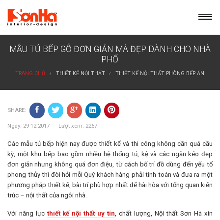
Skip
to
content
MẪU TỦ BẾP GỖ ĐƠN GIẢN MÀ ĐẸP DÀNH CHO NHÀ
PHỐ
TRANG CHỦ
THIẾT KẾ NỘI THẤT
THIẾT KẾ NỘI THẤT PHÒNG BẾP ĂN
SHARE:
Ngày: 29-12-2017 Lượt xem: 2267
Các mẫu tủ bếp hiện nay được thiết kế và thi công không cần quá cầu
kỳ, một khu bếp bao gồm nhiều hệ thống tủ, kệ và các ngăn kéo đẹp
đơn giản nhưng không quá đơn điệu, từ cách bố trí đồ dùng đến yếu tố
phong thủy thì đòi hỏi mỗi Quý khách hàng phải tính toán và đưa ra một
phương pháp thiết kế, bài trí phù hợp nhất để hài hòa với tổng quan kiến
trúc – nội thất của ngôi nhà.
Với năng lực
thiết kế nội thất uy tín
, chất lượng, Nội thất Sơn Hà xin