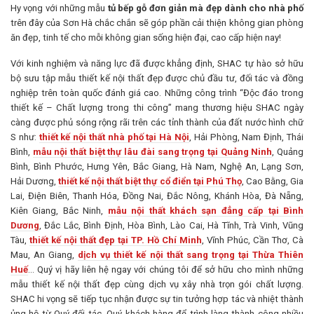
Hy vọng với những mẫu
tủ bếp gỗ đơn giản mà đẹp dành cho nhà phố
trên đây của Sơn Hà chắc chắn sẽ góp phần cải thiện không gian phòng
ăn đẹp, tinh tế cho mỗi không gian sống hiện đại, cao cấp hiện nay!
Với kinh nghiệm và năng lực đã được khẳng định, SHAC tự hào sở hữu
bộ sưu tập mẫu thiết kế nội thất đẹp được chủ đầu tư, đối tác và đồng
nghiệp trên toàn quốc đánh giá cao. Những công trình “Độc đáo trong
thiết kế – Chất lượng trong thi công” mang thương hiệu SHAC ngày
càng được phủ sóng rộng rãi trên các tỉnh thành của đất nước hình chữ
S như:
thiết kế nội thất nhà phố tại Hà Nội
, Hải Phòng, Nam Định, Thái
Bình,
mẫu nội thất biệt thự lâu đài sang trọng tại Quảng Ninh
, Quảng
Bình, Bình Phước, Hưng Yên, Bắc Giang, Hà Nam, Nghệ An, Lạng Sơn,
Hải Dương,
thiết kế nội thất biệt thự cổ điển tại Phú Thọ
, Cao Bằng, Gia
Lai, Điện Biên, Thanh Hóa, Đồng Nai, Đắc Nông, Khánh Hòa, Đà Nẵng,
Kiên Giang, Bắc Ninh,
mẫu nội thất khách sạn đẳng cấp tại Bình
Dương
, Đắc Lắc, Bình Định, Hòa Bình, Lào Cai, Hà Tĩnh, Trà Vinh, Vũng
Tàu,
thiết kế nội thất đẹp tại TP. Hồ Chí Minh
, Vĩnh Phúc, Cần Thơ, Cà
Mau, An Giang,
dịch vụ thiết kế nội thất sang trọng tại Thừa Thiên
Huế
… Quý vị hãy liên hệ ngay với chúng tôi để sở hữu cho mình những
mẫu thiết kế nội thất đẹp cùng dịch vụ xây nhà trọn gói chất lượng.
SHAC hi vọng sẽ tiếp tục nhận được sự tin tưởng hợp tác và nhiệt thành
ủng hộ từ Quý đối tác, Quý khách hàng để trình làng thành công nhiều