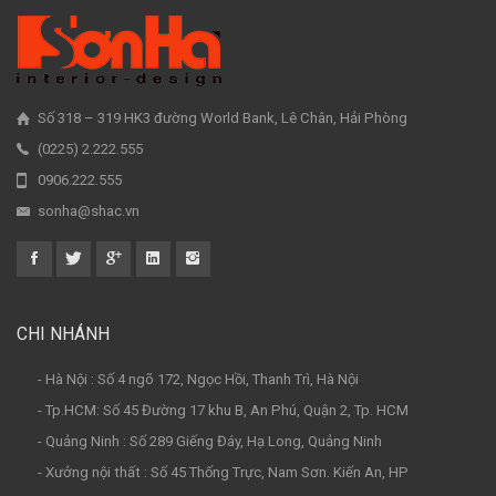
Số 318 – 319 HK3 đường World Bank, Lê Chân, Hải Phòng
(0225) 2.222.555
0906.222.555
sonha@shac.vn
CHI NHÁNH
- Hà Nội : Số 4 ngõ 172, Ngọc Hồi, Thanh Trì, Hà Nội
- Tp.HCM: Số 45 Đường 17 khu B, An Phú, Quận 2, Tp. HCM
- Quảng Ninh : Số 289 Giếng Đáy, Hạ Long, Quảng Ninh
- Xưởng nội thất : Số 45 Thống Trực, Nam Sơn. Kiến An, HP