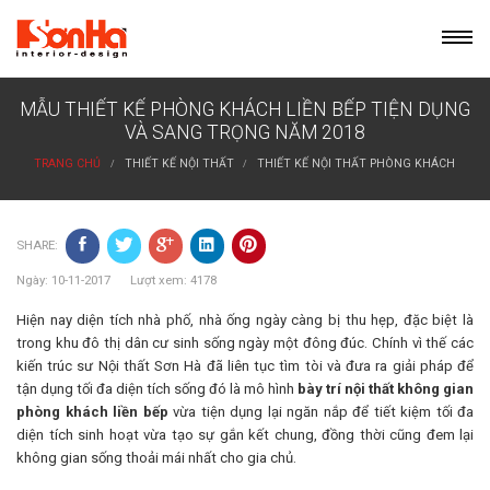
Skip
to
content
MẪU THIẾT KẾ PHÒNG KHÁCH LIỀN BẾP TIỆN DỤNG
VÀ SANG TRỌNG NĂM 2018
TRANG CHỦ
THIẾT KẾ NỘI THẤT
THIẾT KẾ NỘI THẤT PHÒNG KHÁCH
SHARE:
Ngày: 10-11-2017 Lượt xem: 4178
Hiện nay diện tích nhà phố, nhà ống ngày càng bị thu hẹp, đặc biệt là
trong khu đô thị dân cư sinh sống ngày một đông đúc. Chính vì thế các
kiến trúc sư Nội thất Sơn Hà đã liên tục tìm tòi và đưa ra giải pháp để
tận dụng tối đa diện tích sống đó là mô hình
bày trí nội thất không gian
phòng khách liền bếp
vừa tiện dụng lại ngăn nắp để tiết kiệm tối đa
diện tích sinh hoạt vừa tạo sự gắn kết chung, đồng thời cũng đem lại
không gian sống thoải mái nhất cho gia chủ.