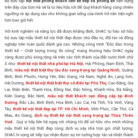
Bộ sưu tập
nội thất phòng khách liền kề bếp và phòng ăn
tiện dụng
trên đây của Sơn Hà sẽ là tư liệu hữu ích để Quý khách hàng cùng chiêm
ngưỡng và áp dụng vào cho không gian sống của mình trở nên tiện nghi
hơn bao giờ hết.
Với kinh nghiệm và năng lực đã được khẳng định, SHAC tự hào sở hữu
bộ sưu tập mẫu thiết kế nội thất đẹp được chủ đầu tư, đối tác và đồng
nghiệp trên toàn quốc đánh giá cao. Những công trình “Độc đáo trong
thiết kế – Chất lượng trong thi công” mang thương hiệu SHAC ngày
càng được phủ sóng rộng rãi trên các tỉnh thành của đất nước hình chữ
S như:
thiết kế nội thất nhà phố tại Hà Nội
, Hải Phòng, Nam Định, Thái
Bình,
mẫu nội thất biệt thự lâu đài sang trọng tại Quảng Ninh
, Quảng
Bình, Bình Phước, Hưng Yên, Bắc Giang, Hà Nam, Nghệ An, Lạng Sơn,
Hải Dương,
thiết kế nội thất biệt thự cổ điển tại Phú Thọ
, Cao Bằng, Gia
Lai, Điện Biên, Thanh Hóa, Đồng Nai, Đắc Nông, Khánh Hòa, Đà Nẵng,
Kiên Giang, Bắc Ninh,
mẫu nội thất khách sạn đẳng cấp tại Bình
Dương
, Đắc Lắc, Bình Định, Hòa Bình, Lào Cai, Hà Tĩnh, Trà Vinh, Vũng
Tàu,
thiết kế nội thất đẹp tại TP. Hồ Chí Minh
, Vĩnh Phúc, Cần Thơ, Cà
Mau, An Giang,
dịch vụ thiết kế nội thất sang trọng tại Thừa Thiên
Huế
… Quý vị hãy liên hệ ngay với chúng tôi để sở hữu cho mình những
mẫu thiết kế nội thất đẹp cùng dịch vụ xây nhà trọn gói chất lượng.
SHAC hi vọng sẽ tiếp tục nhận được sự tin tưởng hợp tác và nhiệt thành