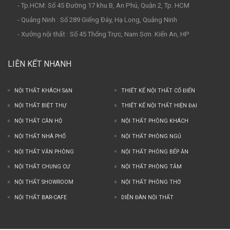
- Tp.HCM: Số 45 Đường 17 khu B, An Phú, Quận 2, Tp. HCM
- Quảng Ninh : Số 289 Giếng Đáy, Hạ Long, Quảng Ninh
- Xưởng nội thất : Số 45 Thống Trực, Nam Sơn. Kiến An, HP
LIÊN KẾT NHANH
NỘI THẤT KHÁCH SẠN
THIẾT KẾ NỘI THẤT CỔ ĐIỂN
NỘI THẤT BIỆT THỰ
THIẾT KẾ NỘI THẤT HIỆN ĐẠI
NỘI THẤT CĂN HỘ
NỘI THẤT PHÒNG KHÁCH
NỘI THẤT NHÀ PHỐ
NỘI THẤT PHÒNG NGỦ
NỘI THẤT VĂN PHÒNG
NỘI THẤT PHÒNG BẾP ĂN
NỘI THẤT CHUNG CƯ
NỘI THẤT PHÒNG TẮM
NỘI THẤT SHOWROOM
NỘI THẤT PHÒNG THỜ
NỘI THẤT BAR-CAFE
DIỄN ĐÀN NỘI THẤT