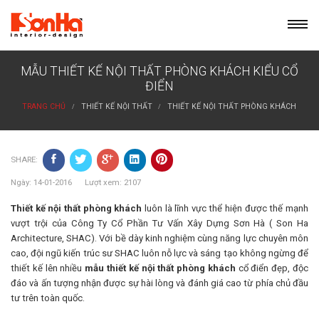
Skip
to
content
MẪU THIẾT KẾ NỘI THẤT PHÒNG KHÁCH KIỂU CỔ
ĐIỂN
TRANG CHỦ
THIẾT KẾ NỘI THẤT
THIẾT KẾ NỘI THẤT PHÒNG KHÁCH
SHARE:
Ngày: 14-01-2016 Lượt xem: 2107
Thiết kế nội thất phòng khách
luôn là lĩnh vực thể hiện được thế mạnh
vượt trội của Công Ty Cổ Phần Tư Vấn Xây Dựng Sơn Hà ( Son Ha
Architecture, SHAC). Với bề dày kinh nghiệm cùng năng lực chuyên môn
cao, đội ngũ kiến trúc sư SHAC luôn nỗ lực và sáng tạo không ngừng để
thiết kế lên nhiều
mẫu thiết kế nội thất phòng khách
cổ điển đẹp, độc
đáo và ấn tượng nhận được sự hài lòng và đánh giá cao từ phía chủ đầu
tư trên toàn quốc.