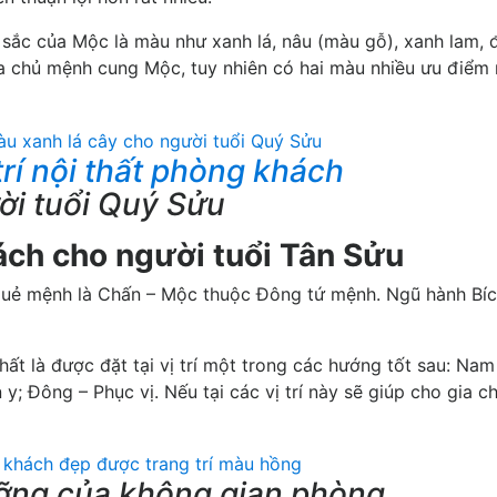
sắc của Mộc là màu như xanh lá, nâu (màu gỗ), xanh lam, 
a chủ mệnh cung Mộc, tuy nhiên có hai màu nhiều ưu điểm 
trí nội thất phòng khách
ời tuổi Quý Sửu
ách cho người tuổi Tân Sửu
 quẻ mệnh là Chấn – Mộc thuộc Đông tứ mệnh. Ngũ hành Bí
ất là được đặt tại vị trí một trong các hướng tốt sau: Nam
 y; Đông – Phục vị. Nếu tại các vị trí này sẽ giúp cho gia c
ưỡng của không gian phòng