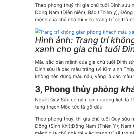
Theo phong thuỷ thì gia chủ tuổi Đinh sửu 
Đông Nam (Diên niên), Bắc (Thiên y), Đông 
mệnh của chủ nhà thì việc trang trí sẽ trở nê
Hình ảnh: Trang trí khô
xanh cho gia chủ tuổi Đi
Màu sắc bản mệnh của gia chủ tuổi Đinh sử
Đinh sửu là các màu trắng (vì Kim sinh Thủ
không nên dùng màu nâu, vàng là các màu t
3, Phong thủy
phòng kh
Người Quý Sửu có năm sinh dương lịch là 1
tang thạch Mộc tức là gỗ dâu.
Theo phong thuỷ, thì gia chủ tuổi Quý sửu 
Đông (Sinh Khí);Đông Nam (Thiên Y); Nam (
mệnh của chủ nhà thì việc trang trí sẽ trở nê