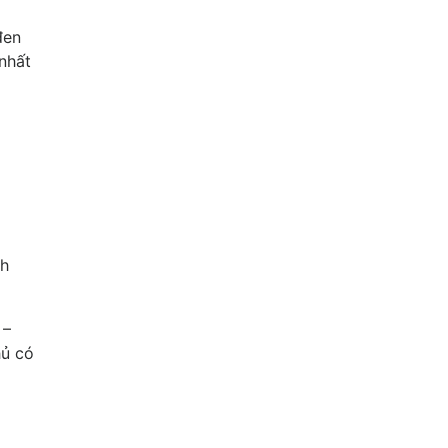
đen
nhất
ch
 –
hủ có