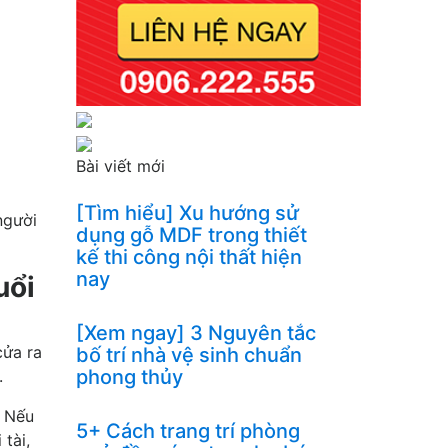
Bài viết mới
[Tìm hiểu] Xu hướng sử
người
dụng gỗ MDF trong thiết
kế thi công nội thất hiện
nay
uổi
[Xem ngay] 3 Nguyên tắc
cửa ra
bố trí nhà vệ sinh chuẩn
phong thủy
.
. Nếu
5+ Cách trang trí phòng
 tài,