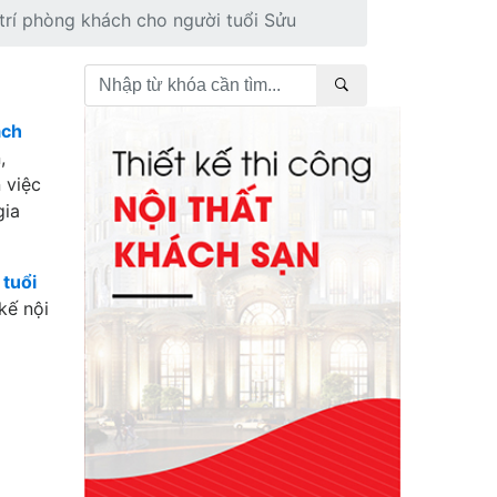
trí phòng khách cho người tuổi Sửu
ách
,
 việc
gia
 tuổi
kế nội