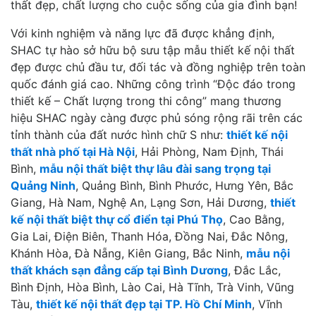
thất đẹp, chất lượng cho cuộc sống của gia đình bạn!
Với kinh nghiệm và năng lực đã được khẳng định,
SHAC tự hào sở hữu bộ sưu tập mẫu thiết kế nội thất
đẹp được chủ đầu tư, đối tác và đồng nghiệp trên toàn
quốc đánh giá cao. Những công trình “Độc đáo trong
thiết kế – Chất lượng trong thi công” mang thương
hiệu SHAC ngày càng được phủ sóng rộng rãi trên các
tỉnh thành của đất nước hình chữ S như:
thiết kế nội
thất nhà phố tại Hà Nội
, Hải Phòng, Nam Định, Thái
Bình,
mẫu nội thất biệt thự lâu đài sang trọng tại
Quảng Ninh
, Quảng Bình, Bình Phước, Hưng Yên, Bắc
Giang, Hà Nam, Nghệ An, Lạng Sơn, Hải Dương,
thiết
kế nội thất biệt thự cổ điển tại Phú Thọ
, Cao Bằng,
Gia Lai, Điện Biên, Thanh Hóa, Đồng Nai, Đắc Nông,
Khánh Hòa, Đà Nẵng, Kiên Giang, Bắc Ninh,
mẫu nội
thất khách sạn đẳng cấp tại Bình Dương
, Đắc Lắc,
Bình Định, Hòa Bình, Lào Cai, Hà Tĩnh, Trà Vinh, Vũng
Tàu,
thiết kế nội thất đẹp tại TP. Hồ Chí Minh
, Vĩnh