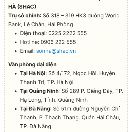
HÀ (SHAC)
Trụ sở chính
: Số 318 – 319 HK3 đường World
Bank, Lê Chân, Hải Phòng
Điện thoại: 0225 2222 555
Hotline: 0906 222 555
Email:
sonha@shac.vn
Văn phòng đại diện
Tại Hà Nội
: Số 4/172, Ngọc Hồi, Huyện
Thanh Trì, TP. Hà Nội
Tại Quảng Ninh
: Số 289 P. Giếng Đáy, TP.
Hạ Long, Tỉnh. Quảng Ninh
Tại Đà Nẵng
: Số 51m đường Nguyễn Chí
Thanh, P. Thạch Thang. Quận Hải Châu,
TP. Đà Nẵng