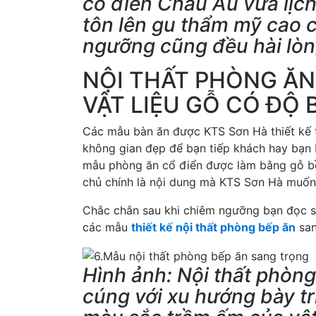
cổ điển Châu Âu vừa lịch
tôn lên gu thẩm mỹ cao c
ngưỡng cũng đều hài lòn
NỘI THẤT PHÒNG ĂN
VẬT LIỆU GỖ CÓ ĐỘ 
Các mẫu bàn ăn được KTS Sơn Hà thiết kế 
không gian đẹp để bạn tiếp khách hay bạn
mẫu phòng ăn cổ điển được làm bằng gỗ bề t
chủ chính là nội dung mà KTS Sơn Hà muốn 
Chắc chắn sau khi chiêm ngưỡng bạn đọc sẽ 
các mẫu
thiết kế nội thất phòng bếp ăn
san
Hình ảnh: Nội thất phòn
cúng với xu hướng bày trí