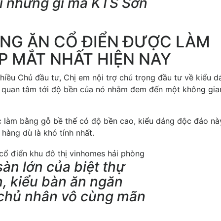
ới những gì mà KTS Sơn
NG ĂN CỔ ĐIỂN ĐƯỢC LÀM
P MẮT NHẤT HIỆN NAY
iều Chủ đầu tư, Chị em nội trợ chú trọng đầu tư về kiểu d
và quan tâm tới độ bền của nó nhằm đem đến một không gia
 làm bằng gỗ bề thế có độ bền cao, kiểu dáng độc đáo nà
àng dù là khó tính nhất.
sàn lớn của biệt thự
, kiểu bàn ăn ngăn
c chủ nhân vô cùng mãn