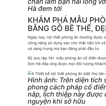
chắn làm bạn hài lòng v
Hà đem tới
KHÁM PHÁ MẪU PHÒ
BẰNG GỖ BỀ THẾ, ĐẸ
Ngày nay, nội thất phòng ăn thường được nh
công năng sử dụng sao cho thật tiện ích 
và sang trọng mà bạn đáng phải đầu tư.
Bộ sưu tập 14+ mẫu phòng ăn cổ điển được
Sơn Hà đáp ứng được mọi đối tượng Khách h
Hình ảnh: Trên diện tích 
phong cách pháp cổ điển
nắp, lịch thiệp này đượ
nguyện khi sở hữu