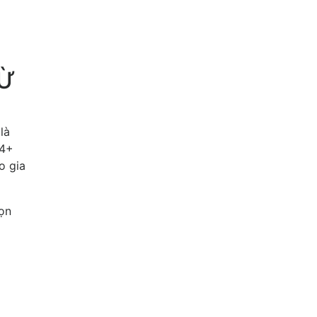
TỪ
là
14+
o gia
họn