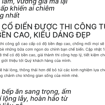
 lãm, vương giả mà lại
ấp khiến ai chiêm
g nhất
 CỔ ĐIỂN ĐƯỢC THI CÔNG 
BỀN CAO, KIỂU DÁNG ĐẸP
thi công gỗ cao cấp có độ bền đẹp cao, chống mối mọi sẽ 
 bè những bữa cơm ngon do chính bạn chế biến. Cập nhật 
hế có độ bền cao, giá thành thi công hợp lý, tiết kiệm ch
giới thiệu tới Quý khách hàng của mình.
hài lòng, thông thái hơn để bỏ túi các kinh nghiệm lựa c
g chảnh cho không gian sống của mình nhé.
g bếp ăn sang trọng, ấm
 lộng lẫy, hoàn hảo từ