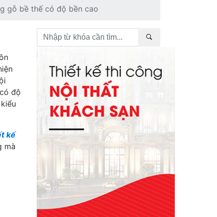
g gỗ bề thế có độ bền cao
uôn
hiện
ội
 có độ
 kiểu
ết kế
g mà