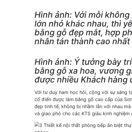
Hình ảnh: Với mỗi không 
lớn nhỏ khác nhau, thì yế
bằng gỗ đẹp mắt, hợp p
nhân tán thành cao nhất
Hình ảnh: Ý tưởng bày tr
bằng gỗ xa hoa, vương gi
được nhiều Khách hàng 
Với tư duy ham học hỏi, cộng với sự sáng 
cổ điển được làm bằng gỗ cao cấp của Sơn
đẹp tinh tế, không bị nhầm lẫn với nhau m
và giao phó cho các KTS giàu kinh nghiệm 