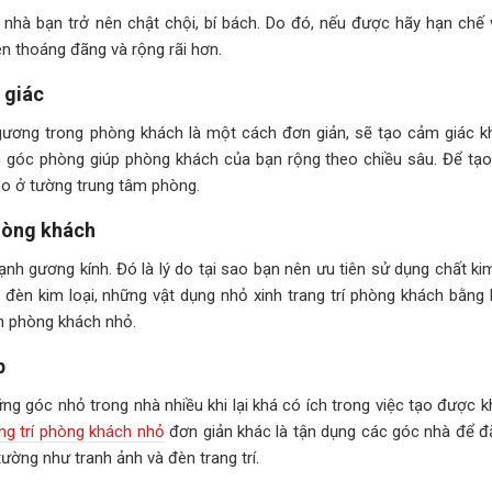
g nhà bạn trở nên chật chội, bí bách. Do đó, nếu được hãy hạn chế 
ên thoáng đãng và rộng rãi hơn.
 giác
o gương trong phòng khách là một cách đơn giản, sẽ tạo cảm giác k
 góc phòng giúp phòng khách của bạn rộng theo chiều sâu. Để tạo
reo ở tường trung tâm phòng.
phòng khách
cạnh gương kính. Đó là lý do tại sao bạn nên ưu tiên sử dụng chất ki
èn kim loại, những vật dụng nhỏ xinh trang trí phòng khách bằng k
n phòng khách nhỏ.
p
g góc nhỏ trong nhà nhiều khi lại khá có ích trong việc tạo được k
ng trí phòng khách nhỏ
đơn giản khác là tận dụng các góc nhà để đ
ường như tranh ảnh và đèn trang trí.