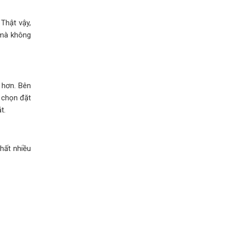
Thật vậy,
 mà không
 hơn. Bên
 chọn đặt
t.
hất nhiều