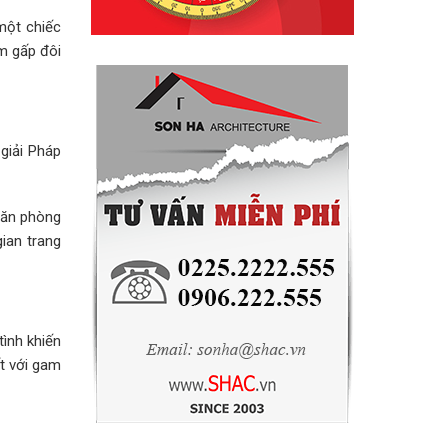
một chiếc
ệm gấp đôi
 giải Pháp
căn phòng
ian trang
ình khiến
ất với gam