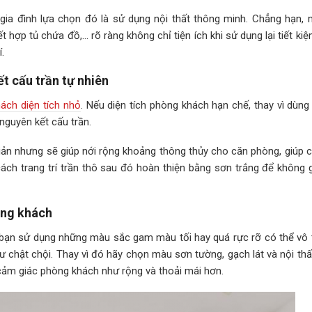
gia đình lựa chọn đó là sử dụng nội thất thông minh. Chẳng hạn, 
 hợp tủ chứa đồ,… rõ ràng không chỉ tiện ích khi sử dụng lại tiết ki
.
ết cấu trần tự nhiên
hách diện tích nhỏ
. Nếu diện tích phòng khách hạn chế, thay vì dùng
nguyên kết cấu trần.
iản nhưng sẽ giúp nới rộng khoảng thông thủy cho căn phòng, giúp 
ách trang trí trần thô sau đó hoàn thiện bằng sơn trắng để không g
òng khách
 bạn sử dụng những màu sắc gam màu tối hay quá rực rỡ có thể vô t
hư chật chội. Thay vì đó hãy chọn màu sơn tường, gạch lát và nội th
o cảm giác phòng khách như rộng và thoải mái hơn.