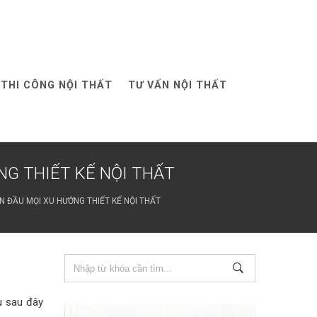
THI CÔNG NỘI THẤT
TƯ VẤN NỘI THẤT
G THIẾT KẾ NỘI THẤT
 ĐẦU MỌI XU HƯỚNG THIẾT KẾ NỘI THẤT
u sau đây