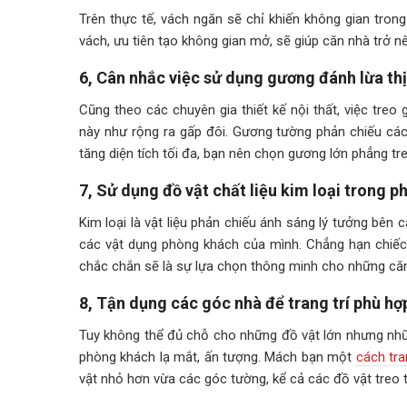
Trên thực tế, vách ngăn sẽ chỉ khiến không gian tron
vách, ưu tiên tạo không gian mở, sẽ giúp căn nhà trở n
6, Cân nhắc việc sử dụng gương đánh lừa thị
Cũng theo các chuyên gia thiết kế nội thất, việc tre
này như rộng ra gấp đôi. Gương tường phản chiếu các
tăng diện tích tối đa, bạn nên chọn gương lớn phẳng t
7, Sử dụng đồ vật chất liệu kim loại trong 
Kim loại là vật liệu phản chiếu ánh sáng lý tưởng bên 
các vật dụng phòng khách của mình. Chẳng hạn chiếc đ
chắc chắn sẽ là sự lựa chọn thông minh cho những că
8, Tận dụng các góc nhà để trang trí phù hợ
Tuy không thể đủ chỗ cho những đồ vật lớn nhưng nhữn
phòng khách lạ mắt, ấn tượng. Mách bạn một
cách tra
vật nhỏ hơn vừa các góc tường, kể cả các đồ vật treo t