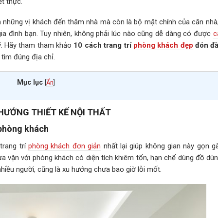
t thực.
ón những vị khách đến thăm nhà mà còn là bộ mặt chính của căn nhà,
gia đình bạn. Tuy nhiên, không phải lúc nào cũng dễ dàng có được
c
. Hãy tham tham khảo
10 cách trang trí
phòng khách đẹp
đón đầ
tìm đúng địa chỉ.
Mục lục
[
Ẩn
]
 HƯỚNG THIẾT KẾ NỘI THẤT
 phòng khách
trang trí
phòng khách đơn giản
nhất lại giúp không gian này gọn gà
a vặn với phòng khách có diện tích khiêm tốn, hạn chế dùng đồ dùng
nhiều người, cũng là xu hướng chưa bao giờ lỗi mốt.