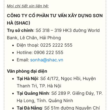
Mọi chi tiết xin liên hệ:
CÔNG TY CỔ PHẦN TƯ VẤN XÂY DỰNG SƠN
HÀ (SHAC)
Trụ sở chính
: Số 318 – 319 HK3 đường World
Bank, Lê Chân, Hải Phòng
Điện thoại: 0225 2222 555
Hotline: 0906 222 555
Email:
sonha@shac.vn
Văn phòng đại diện
Tại Hà Nội
: Số 4/172, Ngọc Hồi, Huyện
Thanh Trì, TP. Hà Nội
Tại Quảng Ninh
: Số 289 P. Giếng Đáy, TP.
Hạ Long, Tỉnh. Quảng Ninh
Tại Đà Nẵng
: Số 51m đường Nguyễn Chí