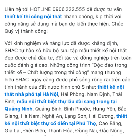
Liên hệ tới HOTLINE 0906.222.555 để được tư vấn
thiết kế thi công nội thất
nhanh chóng, kịp thời với
công năng sử dụng mà bạn dự kiến thực hiện. Chúc
Quý vị thành công!
Với kinh nghiệm và năng lực đã được khẳng định,
SHAC tự hào sở hữu bộ sưu tập mẫu thiết kế nội thất
đẹp được chủ đầu tư, đối tác và đồng nghiệp trên toàn
quốc đánh giá cao. Những công trình “Độc đáo trong
thiết kế – Chất lượng trong thi công” mang thương
hiệu SHAC ngày càng được phủ sóng rộng rãi trên các
tỉnh thành của đất nước hình chữ S như:
thiết kế nội
thất nhà phố tại Hà Nội
, Hải Phòng, Nam Định, Thái
Bình,
mẫu nội thất biệt thự lâu đài sang trọng tại
Quảng Ninh
, Quảng Bình, Bình Phước, Hưng Yên, Bắc
Giang, Hà Nam, Nghệ An, Lạng Sơn, Hải Dương,
thiết
kế nội thất biệt thự cổ điển tại Phú Thọ
, Cao Bằng,
Gia Lai, Điện Biên, Thanh Hóa, Đồng Nai, Đắc Nông,