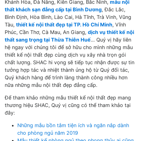
Khánh Hòa, Đà Nẵng, Kiên Giang, Bắc Ninh,
mẫu nội
thất khách sạn đẳng cấp tại Bình Dương
, Đắc Lắc,
Bình Định, Hòa Bình, Lào Cai, Hà Tĩnh, Trà Vinh, Vũng
Tàu,
thiết kế nội thất đẹp tại TP. Hồ Chí Minh
, Vĩnh
Phúc, Cần Thơ, Cà Mau, An Giang,
dịch vụ thiết kế nội
thất sang trọng tại Thừa Thiên Huế
… Quý vị hãy liên
hệ ngay với chúng tôi để sở hữu cho mình những mẫu
thiết kế nội thất đẹp cùng dịch vụ xây nhà trọn gói
chất lượng. SHAC hi vọng sẽ tiếp tục nhận được sự tin
tưởng hợp tác và nhiệt thành ủng hộ từ Quý đối tác,
Quý khách hàng để trình làng thành công nhiều hơn
nữa những mẫu nội thất đẹp đẳng cấp.
Để tham khảo những mẫu thiết kế nội thất đẹp mang
thương hiệu SHAC, Quý vị cũng có thể tham khảo tại
đây:
Những mẫu bồn tắm tiện ích và ngăn nắp dành
cho phòng ngủ năm 2019
Mẫu thiết kế phòng ngủ theo phong thủy ai cũng