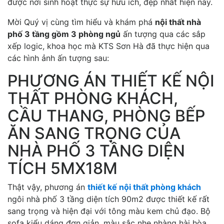
được nơi sinh hoạt thực sự hữu ích, đẹp nhất hiện nay.
Mời Quý vị cùng tìm hiểu và khám phá
nội thất nhà
phố 3 tầng gồm 3 phòng ngủ
ấn tượng qua các sắp
xếp logic, khoa học mà KTS Sơn Hà đã thực hiện qua
các hình ảnh ấn tượng sau:
PHƯƠNG ÁN THIẾT KẾ NỘI
THẤT PHÒNG KHÁCH,
CẦU THANG, PHÒNG BẾP
ĂN SANG TRỌNG CỦA
NHÀ PHỐ 3 TẦNG DIỆN
TÍCH 5MX18M
Thật vậy, phương án
thiết kế nội thất phòng khách
ngôi nhà phố 3 tầng diện tích 90m2 được thiết kế rất
sang trọng và hiện đại với tông màu kem chủ đạo. Bộ
sofa kiểu dáng đơn giản, màu sắc nhẹ nhàng hài hòa